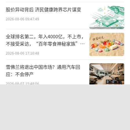
股价异动背后 济民健康跨界芯片谋变
2026-08-06 09:47:49
全球排名第二，年入4000亿，不上市，
不接受采访，“百年零食神秘家族”浮
出水面？
2026-08-06 17:10:48
雪佛兰将退出中国市场？通用汽车回
应：不会停产
2026-08-07 15:48:06
贝肯能源二次“易主”：原实控人溢价
40%“清仓”离场，潘兵联合新洋丰、
宏科百世拟入主
2026-08-05 14:11:25
欣天科技易主背后藏六年对赌，“华为