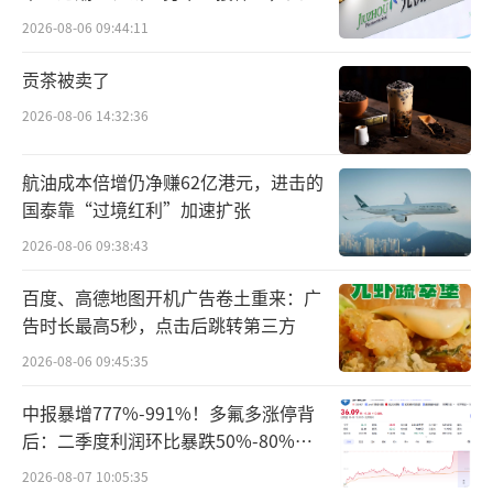
难关待闯
2026-08-06 09:44:11
贡茶被卖了
2026-08-06 14:32:36
航油成本倍增仍净赚62亿港元，进击的
国泰靠“过境红利”加速扩张
2026-08-06 09:38:43
百度、高德地图开机广告卷土重来：广
告时长最高5秒，点击后跳转第三方
2026-08-06 09:45:35
中报暴增777%-991%！多氟多涨停背
后：二季度利润环比暴跌50%-80%，
是黄金坑还是陷阱？
2026-08-07 10:05:35