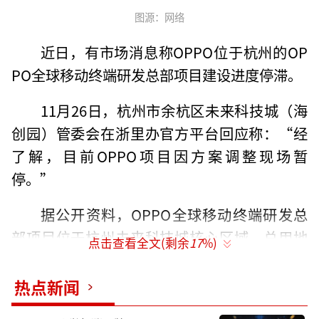
图源：网络
近日，有市场消息称OPPO位于杭州的OP
PO全球移动终端研发总部项目建设进度停滞。
11月26日，杭州市余杭区未来科技城（海
创园）管委会在浙里办官方平台回应称：“经
了解，目前OPPO项目因方案调整现场暂
停。”
据公开资料，OPPO全球移动终端研发总
部项目位于杭州未来科技城核心区域，总用地
点击查看全文(剩余
17
%)
规模4.89万平方米，总建筑面积39.23万平方
米，包括1幢37层超高层办公楼，1幢6层综合商
热点新闻
业楼，项目于2021年9月正式开工，预计2027