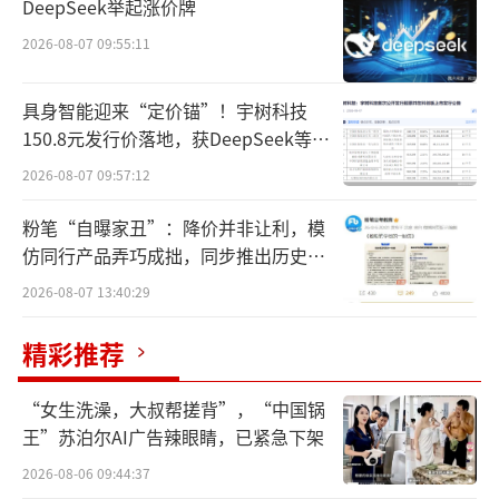
DeepSeek举起涨价牌
年投入使用。
（责任编辑：zx0600）
2026-08-07 09:55:11
具身智能迎来“定价锚”！宇树科技
150.8元发行价落地，获DeepSeek等豪
华战配加持
2026-08-07 09:57:12
粉笔“自曝家丑”：降价并非让利，模
仿同行产品弄巧成拙，同步推出历史学
员退费方案
2026-08-07 13:40:29
精彩推荐
“女生洗澡，大叔帮搓背”，“中国锅
王”苏泊尔AI广告辣眼睛，已紧急下架
2026-08-06 09:44:37