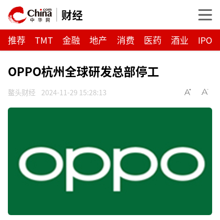
财经
推荐
TMT
金融
地产
消费
医药
酒业
IPO
OPPO杭州全球研发总部停工
鳌头财经
2024-11-29 15:28:13