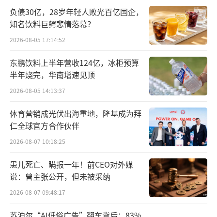
负债30亿，28岁年轻人败光百亿国企，
知名饮料巨鳄悲情落幕？
2026-08-05 17:14:52
东鹏饮料上半年营收124亿，冰柜预算
半年烧完，华南增速见顶
2026-08-05 14:13:37
体育营销成光伏出海重地，隆基成为拜
仁全球官方合作伙伴
2026-08-07 10:18:25
患儿死亡、瞒报一年！前CEO对外媒
说：曾主张公开，但未被采纳
2026-08-07 09:48:17
苏泊尔“AI低俗广告”翻车背后：83%