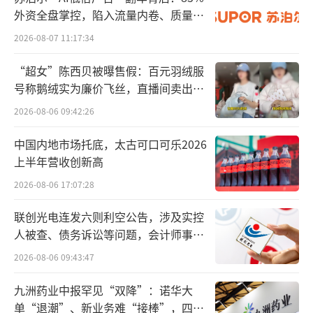
外资全盘掌控，陷入流量内卷、质量频
发的负循环
2026-08-07 11:17:34
“超女”陈西贝被曝售假：百元羽绒服
号称鹅绒实为廉价飞丝，直播间卖出超
百万元
2026-08-06 09:42:26
中国内地市场托底，太古可口可乐2026
上半年营收创新高
2026-08-06 17:07:28
联创光电连发六则利空公告，涉及实控
人被查、债务诉讼等问题，会计师事务
所曾出具“保留意见”
2026-08-06 09:43:47
九洲药业中报罕见“双降”：诺华大
单“退潮”、新业务难“接棒”，四大