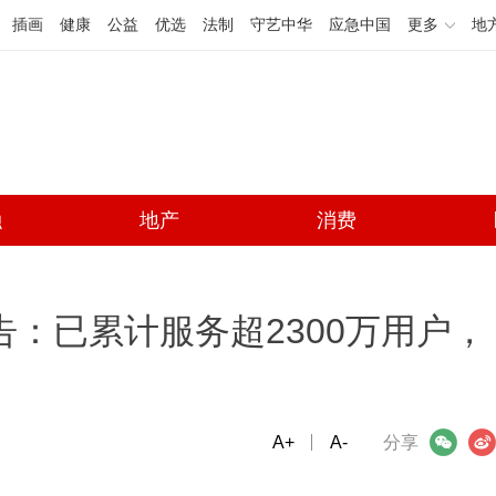
插画
健康
公益
优选
法制
守艺中华
应急中国
更多
地
融
地产
消费
告：已累计服务超2300万用户，
A+
微信
A-
微博
分享