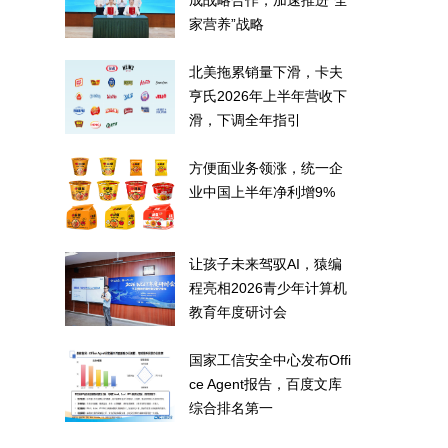
成战略合作，加速推进“全
家营养”战略
北美拖累销量下滑，卡夫
亨氏2026年上半年营收下
滑，下调全年指引
方便面业务领涨，统一企
业中国上半年净利增9%
让孩子未来驾驭AI，猿编
程亮相2026青少年计算机
教育年度研讨会
国家工信安全中心发布Offi
ce Agent报告，百度文库
综合排名第一