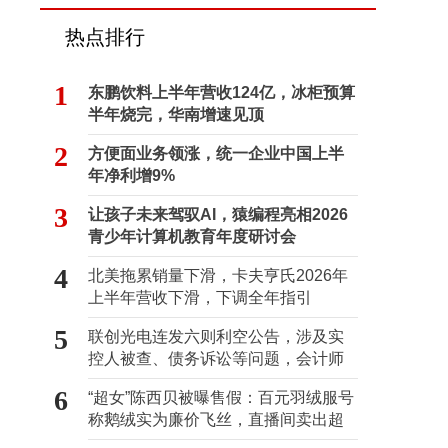
热点排行
1
东鹏饮料上半年营收124亿，冰柜预算
半年烧完，华南增速见顶
2
方便面业务领涨，统一企业中国上半
年净利增9%
3
让孩子未来驾驭AI，猿编程亮相2026
青少年计算机教育年度研讨会
4
北美拖累销量下滑，卡夫亨氏2026年
上半年营收下滑，下调全年指引
5
联创光电连发六则利空公告，涉及实
控人被查、债务诉讼等问题，会计师
事务所曾出具“保留意见”
6
“超女”陈西贝被曝售假：百元羽绒服号
1
称鹅绒实为廉价飞丝，直播间卖出超
百万元