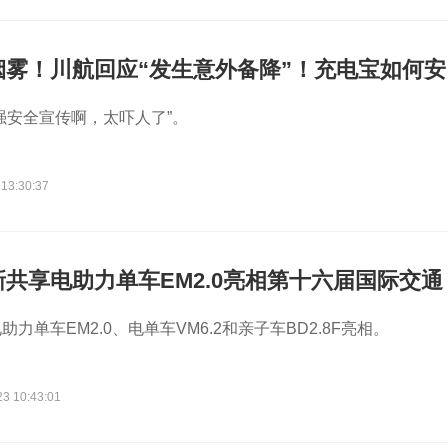
烟雾！川航回应“发生意外备降”！充电宝如何安
强安全宣传啊，太吓人了”。
 13:30:37
共享电助力单车EM2.0亮相第十六届国际交通
展览会
力单车EM2.0、电单车VM6.2和亲子车BD2.8F亮相。
23 10:43:01