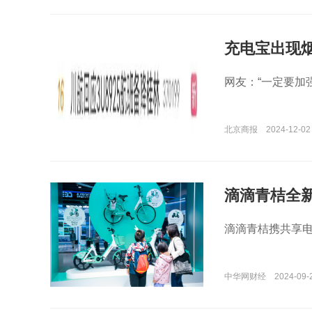
充电宝出现
全上飞机？
网友：“一定要加
北京商报
2024-12-02
滴滴青桔全新
技术与设备
滴滴青桔携共享电助
中华网财经
2024-09-