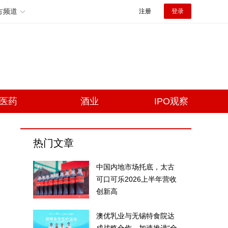
方频道
注册
登录
医药
酒业
IPO观察
热门文章
中国内地市场托底，太古
可口可乐2026上半年营收
创新高
澳优乳业与无锡特食院达