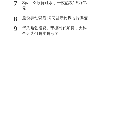
7
SpaceX股价跳水，一夜蒸发1.5万亿
元
8
股价异动背后 济民健康跨界芯片谋变
9
华为哈勃投资、宁德时代加持，天科
合达为何越卖越亏？
编