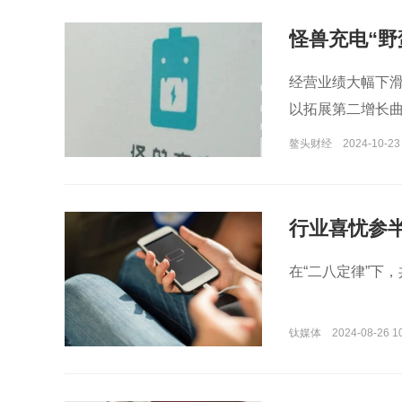
怪兽充电“野
经营业绩大幅下
以拓展第二增长
有待市场的持续
鳌头财经
2024-10-23
行业喜忧参
在“二八定律”下
钛媒体
2024-08-26 1