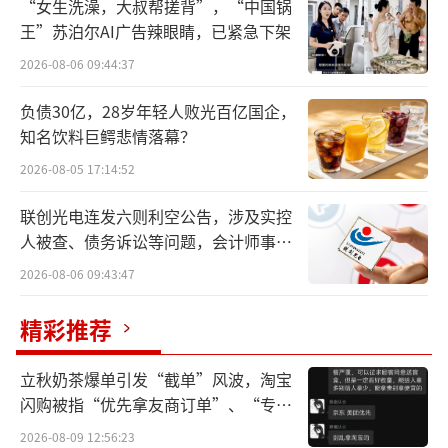
“女生洗澡，大叔帮搓背”，“中国锅
完成了股改，速度之快令人咋舌。
王”苏泊尔AI广告辣眼睛，已紧急下架
完成股改后的荣耀，上市计划的首个关键
2026-08-06 09:44:37
环节已经告终，IPO之门已经敞开，后续将适时
负债30亿，28岁年轻人败光百亿国企，
启动IPO流程。而荣耀如此紧锣密鼓地推进IPO
知名饮料巨鳄悲情落幕？
进程，背后的原因耐人寻味。
2026-08-05 17:14:52
对荣耀而言，IPO背后的意义远远超出其本
联创光电连发六则利空公告，涉及实控
人被查、债务诉讼等问题，会计师事务
身，作为脱胎于华为的手机巨头，荣耀一直在
所曾出具“保留意见”
等待这一天——从独立伊始，荣耀一直在悄无声
2026-08-06 09:43:47
息地为未来铺路，而经历5年的成长与准备，荣
精彩推荐
耀或许已经做好进入下一阶段的准备了。
立秋奶茶爆单引发“截单”风波，淘宝
箭在弦上，不得不发
闪购被指“优先拿友商订单”、“专挑
贵的拿”
按理说，企业选择上市，多半是为了融
2026-08-09 12:56:23