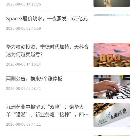
宏科百世拟入主
2026-08-05 14:11:25
尽管荣耀最终上市时间、实际市值尚待时
间回答，但若消息属实，那这几年间估值并未
SpaceX股价跳水，一夜蒸发1.5万亿元
出现明显上涨，这与整个市场环境不好是密不
2026-08-06 09:45:59
可分的，但在此情况下各方仍然有其自身的诉
求。
华为哈勃投资、宁德时代加持，天科合
达为何越卖越亏？
2023年11月，深圳国资背景的吴晖，接替
2026-08-05 14:16:14
曾经的华为高管万飚出任荣耀董事长，而荣耀
两则公告，换来9个涨停板
宣布启动股改后不久，万飚因个人原因辞去副
2026-08-06 09:53:41
董事长职务，彻底告别了荣耀的高层。据媒体
报道，吴晖入驻，首要任务之一是推动公司上
九洲药业中报罕见“双降”：诺华大
市进程，而这也许正传递着大股东的态度。
单“退潮”、新业务难“接棒”，四大
难关待闯
除却大股东，另一批推着荣耀上市的人是
2026-08-06 09:44:11
手握股份的荣耀经销商们。