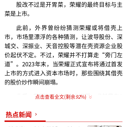
股改不过是开胃菜，荣耀的最终目标与主
菜是上市。
此前，外界曾纷纷猜测荣耀或将借壳上
市，市场里漂浮的各种猜测，让波导股份、深
城交、深振业、天音控股等潜在壳资源企业股
价起伏不定。不过，荣耀并不打算走“旁门左
道”。2023年末，当荣耀正式宣布将通过首发
上市的方式进入资本市场时，那些围绕其借壳
的股价炒作瞬间崩塌。
此后，荣耀积极推进上市进程，尤其是在8
点击查看全文(剩余
92
%)
月宣布启动股改之后其行动更是迅雷不及掩耳
热点新闻
——从引入中国移动，到中国电信、中金资本、
基石基金等注资，荣耀在不到四个月的时间里