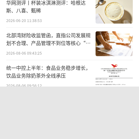
华网测评丨杯装冰淇淋测评：哈根达
斯、八喜、甄稀
据悉，2020年11月，从华为收购荣耀的深
2026-06-20 11:38:53
圳市智信新信息技术有限公司，便是由国资大
股东以及30余家荣耀代理商、经销商共同投资
北部湾财险收监管函，直指公司发展规
划不合理、产品管理不到位等核心“痛
设立。
点”
2026-08-06 09:43:25
手机渠道商张晓（化名）告诉光子星球，
统一中控上半年：食品业务稳步增长，
之所以自己在荣耀的艰难时刻不弃不离，一大
饮品业务除奶茶外全线承压
原因便是荣耀股东身份，且考虑到荣耀从华为
2026-08-06 09:56:12
剥离时的交易对象，便觉得这个品牌倒不
了。“荣耀这个品牌我们不可能丢掉，有什么
“超女”陈西贝被曝售假：百元羽绒服
号称鹅绒实为廉价飞丝，直播间卖出超
卖什么，是我们整个卖场的原则。”
百万元
2026-08-06 09:42:26
据光子星球了解，荣耀的政策，倾向于将
航油成本倍增仍净赚62亿港元，进击的
自身同经销商的利益绑定在一起，手段也比较