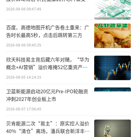
2026-08-06 09:47:49
百度、高德地图开机广告卷土重来：广
告时长最高5秒，点击后跳转第三方
2026-08-06 09:45:35
欣天科技易主背后藏六年对赌，“华为
概念+AI营销”溢价难掩52亿重资产考
验
2026-08-05 14:14:15
一名买方渠道商曾对财新表示，深圳国资
卫蓝新能源启动20亿元Pre-IPO轮融资
冲刺2027年创业板上市
从华为手中收购荣耀时的价格，可能高达约260
0亿元。而根据一份荣耀pre-IPO融资计划显
2026-08-07 17:06:45
示，荣耀拟于2024年递交材料申报创业板上
贝肯能源二次“易主”：原实控人溢价
市，pre-IPO估值定在2000亿元。
40%“清仓”离场，潘兵联合新洋丰、