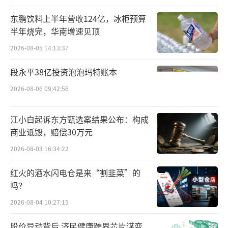
资，但从荣耀CEO赵明此前的言辞来看，身为
东鹏饮料上半年营收124亿，冰柜预算
国内五大手机厂商之一的荣耀，并不缺钱，反
半年烧完，华南增速见顶
而可以说是“财大气粗”。
2026-08-05 14:13:37
今年初，赵明曾透露，荣耀当时的利润兑
段永平38亿投资泡泡玛特账本
现率高达120%-130%，账面上躺着几百亿现金
2026-08-06 09:42:56
流。虽然在体量上，荣耀与同行小米的1500多
亿现金流相比尚有差距，但荣耀的业务架构明
江小白起诉东方甄选案结果公布：构成
商业诋毁，赔偿30万元
显更加单一、聚焦，倘若有几百亿现金，亦足
2026-08-03 16:34:22
够支撑其未来的战略扩张。
红火的酒水闪电仓是来“割韭菜”的
那么，不差钱的荣耀为何选择上市？背后
吗？
或许同荣耀股东、经销商、员工们急于兑现价
2026-08-04 10:27:15
值有关。
股价异动背后 济民健康跨界芯片谋变