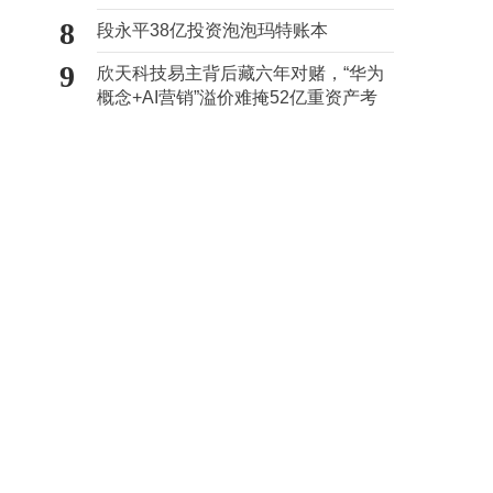
心“痛点”
8
段永平38亿投资泡泡玛特账本
9
欣天科技易主背后藏六年对赌，“华为
概念+AI营销”溢价难掩52亿重资产考
验