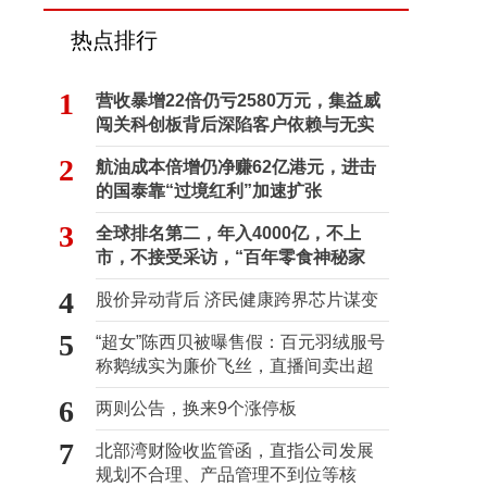
热点排行
1
营收暴增22倍仍亏2580万元，集益威
闯关科创板背后深陷客户依赖与无实
控人困局
2
航油成本倍增仍净赚62亿港元，进击
的国泰靠“过境红利”加速扩张
3
全球排名第二，年入4000亿，不上
市，不接受采访，“百年零食神秘家
族”浮出水面？
4
股价异动背后 济民健康跨界芯片谋变
5
“超女”陈西贝被曝售假：百元羽绒服号
称鹅绒实为廉价飞丝，直播间卖出超
百万元
6
两则公告，换来9个涨停板
7
北部湾财险收监管函，直指公司发展
规划不合理、产品管理不到位等核