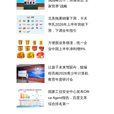
成战略合作，加速推进“全
家营养”战略
北美拖累销量下滑，卡夫
亨氏2026年上半年营收下
滑，下调全年指引
方便面业务领涨，统一企
业中国上半年净利增9%
让孩子未来驾驭AI，猿编
程亮相2026青少年计算机
教育年度研讨会
国家工信安全中心发布Offi
ce Agent报告，百度文库
综合排名第一