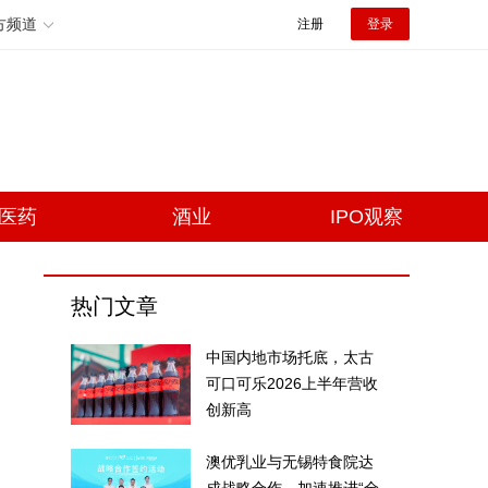
方频道
注册
登录
医药
酒业
IPO观察
热门文章
中国内地市场托底，太古
可口可乐2026上半年营收
创新高
澳优乳业与无锡特食院达