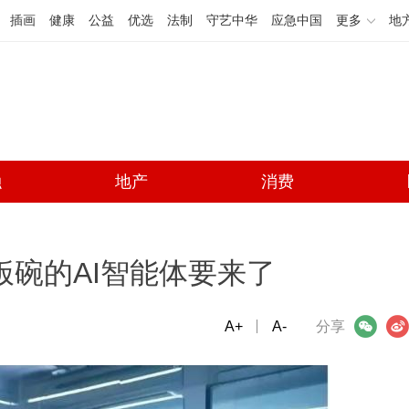
插画
健康
公益
优选
法制
守艺中华
应急中国
更多
地
融
地产
消费
饭碗的AI智能体要来了
A+
微信
A-
微博
分享