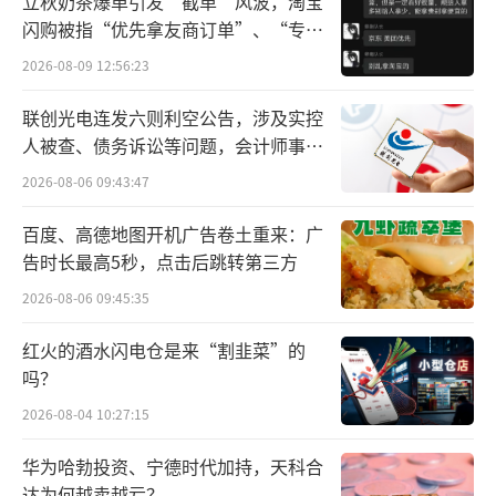
立秋奶茶爆单引发“截单”风波，淘宝
闪购被指“优先拿友商订单”、“专挑
作为全国跨境电商的先行者，广州近年来
贵的拿”
2026-08-09 12:56:23
持续构建“龙头引领、中小协同、生态完
善”的跨境电商发展格局,持续推动“跨境电商
联创光电连发六则利空公告，涉及实控
人被查、债务诉讼等问题，会计师事务
+产业带”模式深度融合，为广州制造业高质量
所曾出具“保留意见”
2026-08-06 09:43:47
发展注入新动能。海关数据显示，今年以来，
广州外贸新业态动能进一步壮大，在SHEIN、
百度、高德地图开机广告卷土重来：广
卓志等龙头企业的带动下，今年1-9月，广州市
告时长最高5秒，点击后跳转第三方
跨境电商进出口保持两位数增长至1691.2亿
2026-08-06 09:45:35
元，直接拉动全市外贸进出口逆势增长12.
红火的酒水闪电仓是来“割韭菜”的
5%，其中服装出口同比增长18.8%。
吗？
2026-08-04 10:27:15
眼下进入今年海外购物狂欢季跨境电商的
旺季升温阶段，媒体在现场获悉，含有绣花、
华为哈勃投资、宁德时代加持，天科合
钉珠、烫钻等特殊材料和复杂工艺的男装，瑜
达为何越卖越亏？