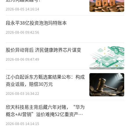
伽服、具有速干等功能款弹力面料的运动女
2026-08-05 14:16:14
装，登山裤、滑雪服、棉服、羽绒等户外服
段永平38亿投资泡泡玛特账本
装，这些更有差异化特色和应季热门需求的产
2026-08-06 09:42:56
品是SHEIN自主品牌在本期广交会上的热招品
类，吸引现场商家纷纷驻足咨询沟通。同时，
股价异动背后 济民健康跨界芯片谋变
从适应期、转正期、成长期到进阶期，SHEIN
2026-08-06 09:47:49
为合作的新供应商设置的阶段性成长提升路径
和系统性赋能培养机制，也成为现场商家关心
江小白起诉东方甄选案结果公布：构成
的重点。
商业诋毁，赔偿30万元
2026-08-03 16:34:22
在传统服装制造业中，普遍存在两大突出
痛点：库存高、回款慢。行业平均的未销售库
欣天科技易主背后藏六年对赌，“华为
概念+AI营销”溢价难掩52亿重资产考
存率在30%左右，结款周期一般在3个月起步。
验
SHEIN的解法是根据供应商资质缩短至月结甚
2026-08-05 14:14:15