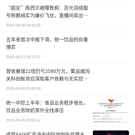
至周结，改善供应商资金效率，并以“小单快
“超女”陈西贝被曝售假：百元羽绒服
反”柔性按需生产的供应链新模式，将库存率
号称鹅绒实为廉价飞丝，直播间卖出超
百万元
降至低个位数，从源头上减少浪费、提高效率
2026-08-06 09:42:26
和产品品质，并最终得以生产出丰富多元而又
五年来首次中报下滑，统一饮品的存量
具性价比的产品。
博弈
在此优势基础上，SHEIN近年来在全球市
2026-08-07 09:15:37
场表现持续亮眼，据全球第三方数据平台Glob
营收暴增22倍仍亏2580万元，集益威闯
alData数据显示，SHEIN2024年超越ZARA、H
关科创板背后深陷客户依赖与无实控人
困局
&M、优衣库，跻身全球第三大时尚零售商；另
2026-08-06 09:45:09
据Similarweb数据显示，SHEIN今年8月在全
统一中控上半年：食品业务稳步增长，
球时尚服装类别访问量蝉联榜首，同时位列全
饮品业务除奶茶外全线承压
美第二大最受欢迎购物应用，“shein”谷歌搜
2026-08-06 09:56:12
索量单月同比增长25%，全球用户认可度与品
或受AAOI扩产冲击中际旭创午后跳水，