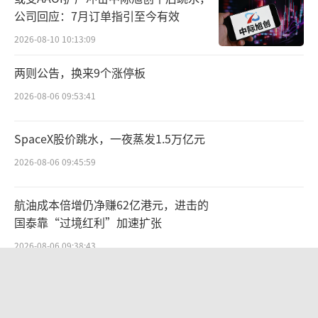
牌影响力进一步提升。
公司回应：7月订单指引至今有效
同时，在系统性的供应商赋能机制下，SH
2026-08-10 10:13:09
EIN会将行业以及企业自主研发的新工艺、新技
两则公告，换来9个涨停板
术、新工具、新设备甚至精益管理方法等，
2026-08-06 09:53:41
以“日常+专场”、“线下+线上”的多元人才
培训形式，分享给上下游合作伙伴，持续推动
SpaceX股价跳水，一夜蒸发1.5万亿元
产业带服装生产的数字化、精益化升级。
2026-08-06 09:45:59
“给钱及时、订单稳定，SHEIN和我以前
航油成本倍增仍净赚62亿港元，进击的
接触的传统的模式是不一样的。”陈迪三十年
国泰靠“过境红利”加速扩张
前从老家来到广州闯荡以来，就一头扎进服装
2026-08-06 09:38:43
行业。陆续干过车间裁缝、裁床师、纸样师、
设计师等多个工种后，开始自己创业，先后经
北部湾财险收监管函，直指公司发展规
划不合理、产品管理不到位等核心“痛
历了在批发市场开档口、为传统的品牌客户开
点”