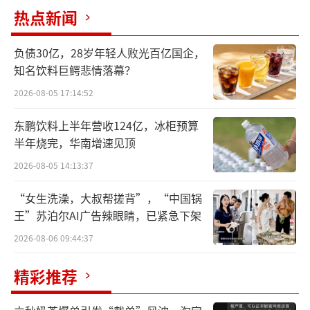
热点新闻
负债30亿，28岁年轻人败光百亿国企，
知名饮料巨鳄悲情落幕？
2026-08-05 17:14:52
“跨境电商+产业带”融合促传统产业提质
东鹏饮料上半年营收124亿，冰柜预算
升级
半年烧完，华南增速见顶
2026-08-05 14:13:37
近期发布的“十五五”规划建议提出，支
持跨境电商等新业态新模式发展，以及优化提
“女生洗澡，大叔帮搓背”，“中国锅
王”苏泊尔AI广告辣眼睛，已紧急下架
升传统产业，巩固提升纺织等重点产业在全球
产业分工中的地位和竞争力，推动技术改造升
2026-08-06 09:44:37
级，促进制造业数智化转型，发展智能制造、
精彩推荐
绿色制造、服务型制造，加快产业模式和企业
组织形态变革。