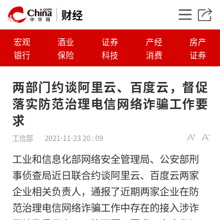
财经
宏观
酒业
证券
产经
房产
银行
保险
科技
消费
证券
两部门约谈阿里云、百度云，督促
落实防范治理电信网络诈骗工作要
求
工信部
2021-11-23 20 : 09
工业和信息化部网络安全管理局、公安部刑
事侦查局近日联合约谈阿里云、百度云两家
两部门约谈阿里云、
企业相关负责人，通报了近期两家企业在防
促落实防范治理电信
范治理电信网络诈骗工作中存在的接入涉诈