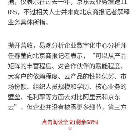
据，仅表示在过去一年，京东云业务增速11
0%，不过相关人士并未向北京商报记者解释
业务具体所指。
抛开营收，易观分析企业数字化中心分析师
任春莹向北京商报记者表示，“可以从产品
矩阵的丰富程度、对合作伙伴的赋能程度、
大客户的依赖程度、云产品的性能优劣、市
场份额、组织人员规模和学历、核心业务的
壁垒、毛利率等方面去对比阿里云和京东
云”。但企业并没有披露更多细节，第三方
机构公开的云计算相关报告也不是每份都涉
点击阅读全文(剩余
68
%)
及阿里云和京东云。