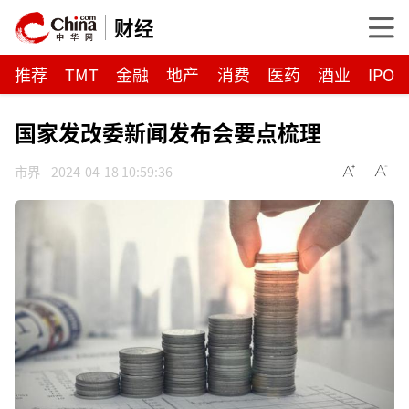
财经
推荐
TMT
金融
地产
消费
医药
酒业
IPO
国家发改委新闻发布会要点梳理
市界
2024-04-18 10:59:36