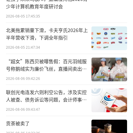
少年计算机教育年度研讨会
2026-08-05 17:45:35
北美拖累销量下滑，卡夫亨氏2026年上
半年营收下滑，下调全年指引
2026-08-05 21:47:34
“超女”陈西贝被曝售假：百元羽绒服
号称鹅绒实为廉价飞丝，直播间卖出超
百万元
2026-08-06 09:42:26
联创光电连发六则利空公告，涉及实控
人被查、债务诉讼等问题，会计师事务
所曾出具“保留意见”
2026-08-06 09:43:47
贡茶被卖了
2026-08-06 14:32:36