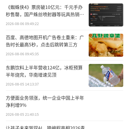
《蜘蛛侠4》票房破10亿元：千元手办
秒售罄，国产蛛丝喷射器等玩具热销海
外
2026-08-06 09:49:22
百度、高德地图开机广告卷土重来：广
告时长最高5秒，点击后跳转第三方
2026-08-06 09:45:35
东鹏饮料上半年营收124亿，冰柜预算
半年烧完，华南增速见顶
2026-08-05 14:13:37
方便面业务领涨，统一企业中国上半年
净利增9%
2026-08-05 21:40:15
让孩子未来驾驭AI，猿编程亮相2026青