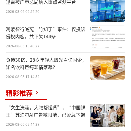
迅雷被广电总局纳入重点监测平台
普遍的，适度的产大于需有利于市场竞争和优
胜劣汰，这种现象普遍存在。
2026-08-06 09:52:20
积极稳妥推动低空经济发展意义重大、前
鸿蒙智行喊冤“竹知了”事件：仅投诉
景光明。最近一段时期，大家都十分关注低空
侵权内容，共下架144条！
经济。低空经济涉及物流运输、城市交通、农
2026-08-05 13:40:27
林植保、应急救援、体育休闲、文化旅游等领
负债30亿，28岁年轻人败光百亿国企，
域，是前景广阔的战略性新兴产业，也是新质
知名饮料巨鳄悲情落幕？
生产力的典型代表。
（责任编辑：zx0600）
2026-08-05 17:14:52
精彩推荐
“女生洗澡，大叔帮搓背”，“中国锅
王”苏泊尔AI广告辣眼睛，已紧急下架
2026-08-06 09:44:37