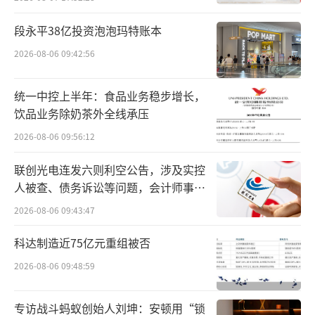
念、钢铁行业等板块涨幅居前，无板块下跌。
段永平38亿投资泡泡玛特账本
个股方面，A股5167股飘红，其中98股涨
2026-08-06 09:42:56
停。此外，161股飘绿，其中7股跌停。
统一中控上半年：食品业务稳步增长，
成交金额方面，沪市成交金额4427.95亿
饮品业务除奶茶外全线承压
元，深市成交金额5285.47亿元，两市合计成交
2026-08-06 09:56:12
金额9713.42亿元。
联创光电连发六则利空公告，涉及实控
人被查、债务诉讼等问题，会计师事务
对此，证券时报表示，已经很久没有见过
所曾出具“保留意见”
上证指数这样拉升了。今天下午开盘，上证指
2026-08-06 09:43:47
数直线拉升，一度涨超100点。
科达制造近75亿元重组被否
2026-08-06 09:48:59
而与此同时，A50和创业板指均一度大涨超
5%。更值得注意的是，今日盘面上涨个股一度
专访战斗蚂蚁创始人刘坤：安顿用“锁