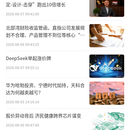
超过5000只，而且成交量明显放大。
定-设计-击穿”跑出10倍增长
这意味着有大量的增量资金进场抄底。而
2026-08-07 09:41:09
且随着多头情绪的不断强化，进场资金都是在
北部湾财险收监管函，直指公司发展规
往高处买，进而推动指数进一步上扬。
（责任编
划不合理、产品管理不到位等核心“痛
点”
辑：zx0600）
2026-08-06 09:43:25
DeepSeek举起涨价牌
2026-08-07 09:55:11
华为哈勃投资、宁德时代加持，天科合
达为何越卖越亏？
2026-08-05 14:16:14
股价异动背后 济民健康跨界芯片谋变
2026-08-06 09:47:49