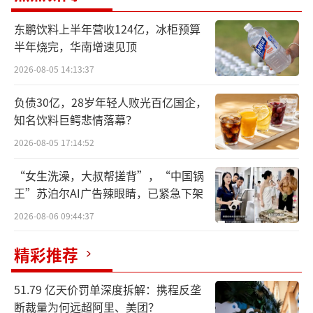
东鹏饮料上半年营收124亿，冰柜预算
半年烧完，华南增速见顶
2026-08-05 14:13:37
负债30亿，28岁年轻人败光百亿国企，
知名饮料巨鳄悲情落幕？
2026-08-05 17:14:52
“女生洗澡，大叔帮搓背”，“中国锅
王”苏泊尔AI广告辣眼睛，已紧急下架
2026-08-06 09:44:37
精彩推荐
51.79 亿天价罚单深度拆解：携程反垄
断裁量为何远超阿里、美团？