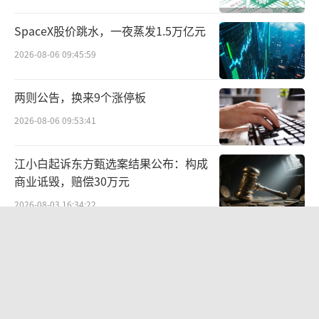
SpaceX股价跳水，一夜蒸发1.5万亿元
2026-08-06 09:45:59
两则公告，换来9个涨停板
2026-08-06 09:53:41
江小白起诉东方甄选案结果公布：构成
商业诋毁，赔偿30万元
2026-08-03 16:34:22
苏泊尔“AI低俗广告”翻车背后：83%
外资全盘掌控，陷入流量内卷、质量频
发的负循环
2026-08-07 11:17:34
营收暴增22倍仍亏2580万元，集益威闯