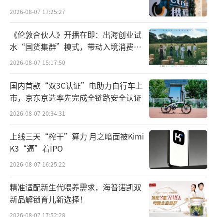
2026-08-07 17:25:27
《伦敦合伙人》开播在即：出海创业试
水“国货集群”模式，带动入境消费反
向种草
2026-08-07 15:17:50
国内首款“双3C认证”电助力自行车上
市，京东京造率先完成全链路安全认证
2026-08-07 20:34:31
上线三天“榨干”算力 月之暗面被Kimi
K3“逼”着IPO
2026-08-07 16:25:22
精准适配新生代喂养需求，海普诺凯双
新品解锁育儿新选择！
具体来说，盘面上，多元金融、券商概
2026-08-07 17:52:28