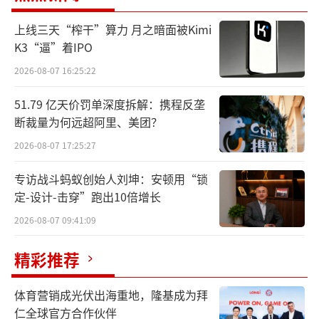
目前，丰联酒业旗下共有4家酒企，分别是湖南
上线三天“榨干”算力 月之暗面被Kimi
武陵酒有限公司、曲阜孔府家酒业有限公司、
K3“逼”着IPO
承德乾隆醉酒业有限公司以及安徽文王酿酒股
2026-08-07 16:25:22
份有限公司。
51.79 亿天价罚单深度拆解：携程反垄
断裁量为何远超阿里、美团？
2026-08-07 17:25:27
专访战斗蚂蚁创始人刘坤：安顿用“锁
定-设计-击穿”跑出10倍增长
2026-08-07 09:41:09
精彩推荐
体育营销成光伏出海重地，隆基成为拜
仁全球官方合作伙伴