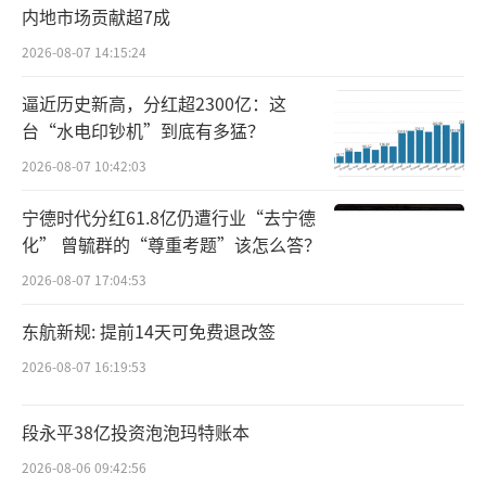
内地市场贡献超7成
今年上半年，老白干酒实现营业收入约24.
7亿元，同比增长10.65%；归母净利润3.04亿
2026-08-07 14:15:24
元，同比增长40.25%；扣非后净利润2.78亿
逼近历史新高，分红超2300亿：这
元，同比增长46.41%。
台“水电印钞机”到底有多猛？
2026-08-07 10:42:03
对此，老白干表示，这一方面得益于产品
结构优化，高中档酒销售收入增加；另一方面
宁德时代分红61.8亿仍遭行业“去宁德
化” 曾毓群的“尊重考题”该怎么答？
是降本增效，降低了各项费用和费销比。上半
年公司高档酒和中低档酒分别营收12.53亿元、
2026-08-07 17:04:53
11.99亿元，增幅分别为19.66%、12.93%，高
东航新规: 提前14天可免费退改签
档产品的营收占比和增速均高于中低档酒。
2026-08-07 16:19:53
但是，这份财报也暴露了一些问题，如销
段永平38亿投资泡泡玛特账本
售费用高、高端化以及全国化进程缓慢等。报
2026-08-06 09:42:56
告期内，老白干酒主要靠的还是河北大本营，