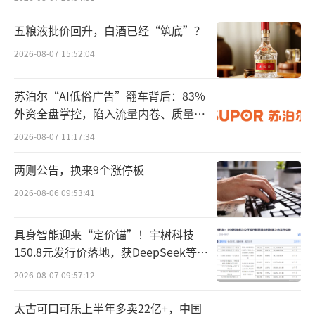
但也有观点认为，老白干收购的这些酒企
五粮液批价回升，白酒已经“筑底”？
都是一些区域中小酒企，带来的助力有限。比
2026-08-07 15:52:04
如，今年上半年，老白干在湖南的收入主要来
自武陵系列酒，然而，当前来自该系列酒的营
苏泊尔“AI低俗广告”翻车背后：83%
收增速愈加乏力。
外资全盘掌控，陷入流量内卷、质量频
发的负循环
2026-08-07 11:17:34
对此，老白干酒在公告中指出，由于丰联
酒业系公司的全资子公司，其财务报表已纳入
两则公告，换来9个涨停板
公司合并报表范围内，本次吸收合并不会对公
2026-08-06 09:53:41
司的正常经营、未来财务状况和经营成果产生
实质影响，不会损害公司及全体股东特别是中
具身智能迎来“定价锚”！宇树科技
150.8元发行价落地，获DeepSeek等豪
小股东的利益。
华战配加持
2026-08-07 09:57:12
老白干“双增长”下的隐忧
太古可口可乐上半年多卖22亿+，中国