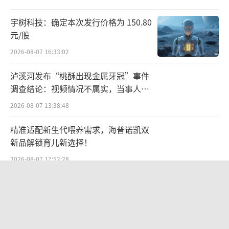
该区域实现营收14.28亿元，同比增长14.5
宇树科技：确定本次发行价格为 150.80
2%，营收占比高达57.8%。
元/股
据了解，除了河北外，湖南是老白干最重
2026-08-07 16:33:02
要的销售市场，上半年营收4.7亿元。不过，今
泸溪河发布“桃酥出现金属牙冠”事件
年上半年，老白干酒在湖南少了141个经销商，
调查结论：视频情况不属实，当事人已
变动较大，且过往湖南经销商数量均在上涨。
主动删除致歉
2026-08-07 13:38:48
众所周知，白酒销售主要依赖经销商，这一数
精准适配新生代喂养需求，海普诺凯双
量的减少必定会影响白酒在当地的销量。
新品解锁育儿新选择！
老白干方面在9月底回应称，湖南武陵酒采
2026-08-07 17:52:28
用直达终端的经营模式，经销商以终端烟酒店
股价跌去近七成，把老铺黄金当“奢侈
居多，其数量变动主要是公司加强对经销商的
品”抢的支持者不买单了
管理和考核，对不满足考核条件的经销商终止
2026-08-07 14:04:04
合作，推进经销商优胜劣汰所致。