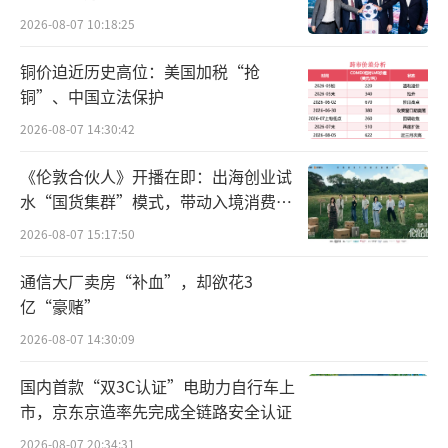
2026-08-07 10:18:25
铜价迫近历史高位：美国加税“抢
也就是说，老白干酒现在拥有衡水老白
铜”、中国立法保护
干、文王贡酒、板城烧锅酒、武陵酒、孔府家
2026-08-07 14:30:42
酒，可谓品类齐全了。公告显示，截至2024年6
《伦敦合伙人》开播在即：出海创业试
月，丰联酒业总资产（未经审计）为48.46亿
水“国货集群”模式，带动入境消费反
元，净资产（未经审计）为23.13亿元。
向种草
2026-08-07 15:17:50
不过，对于这起收购，业内则观点不一。
通信大厂卖房“补血”，却欲花3
有的认为，老白干通过合并丰联酒业旗下的几
亿“豪赌”
个酒厂，有助于实现全国化布局，同时能带来
2026-08-07 14:30:09
业绩增量。比如，今年上半年，丰联酒业营收
国内首款“双3C认证”电助力自行车上
为12.17亿元，净利润为2.15亿元，分别占老白
市，京东京造率先完成全链路安全认证
干酒当期营收和净利润的49.29%和70.72%。
2026-08-07 20:34:31