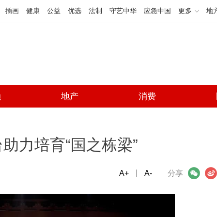
插画
健康
公益
优选
法制
守艺中华
应急中国
更多
地
融
地产
消费
台助力培育“国之栋梁”
A+
微信
A-
微博
分享