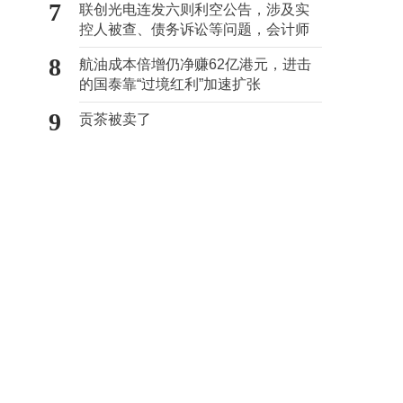
7
联创光电连发六则利空公告，涉及实
控人被查、债务诉讼等问题，会计师
事务所曾出具“保留意见”
8
航油成本倍增仍净赚62亿港元，进击
的国泰靠“过境红利”加速扩张
9
贡茶被卖了