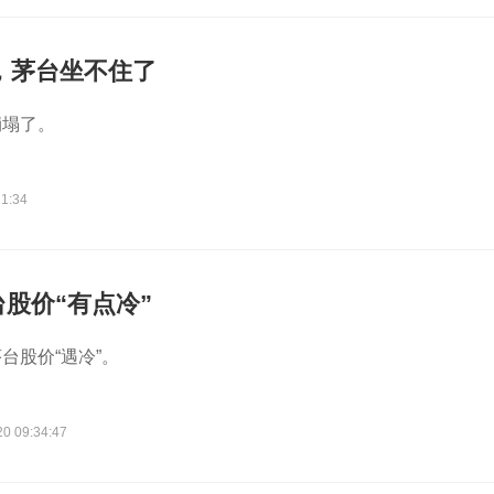
亿，茅台坐不住了
崩塌了。
21:34
股价“有点冷”
台股价“遇冷”。
20 09:34:47