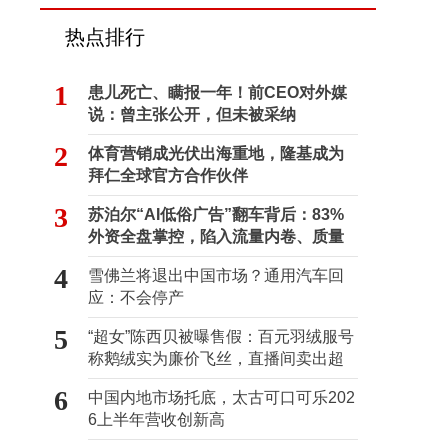
热点排行
1
患儿死亡、瞒报一年！前CEO对外媒
说：曾主张公开，但未被采纳
2
体育营销成光伏出海重地，隆基成为
拜仁全球官方合作伙伴
3
苏泊尔“AI低俗广告”翻车背后：83%
外资全盘掌控，陷入流量内卷、质量
频发的负循环
4
雪佛兰将退出中国市场？通用汽车回
应：不会停产
5
“超女”陈西贝被曝售假：百元羽绒服号
称鹅绒实为廉价飞丝，直播间卖出超
百万元
6
中国内地市场托底，太古可口可乐202
6上半年营收创新高