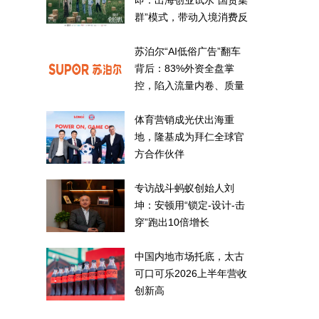
即：出海创业试水“国货集
群”模式，带动入境消费反
向种草
苏泊尔“AI低俗广告”翻车
背后：83%外资全盘掌
控，陷入流量内卷、质量
频发的负循环
体育营销成光伏出海重
地，隆基成为拜仁全球官
方合作伙伴
专访战斗蚂蚁创始人刘
坤：安顿用“锁定-设计-击
穿”跑出10倍增长
中国内地市场托底，太古
可口可乐2026上半年营收
创新高