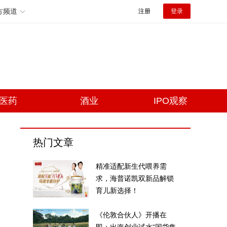
方频道
注册
登录
医药
酒业
IPO观察
热门文章
精准适配新生代喂养需
求，海普诺凯双新品解锁
育儿新选择！
《伦敦合伙人》开播在