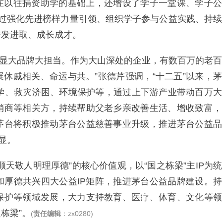
在以往捐资助学的基础上，还增设了学子一堂课、学子公
通过强化先进榜样力量引领、组织学子参与公益实践、持续
奋发进取、成长成才。
，彰显大品牌大担当。作为大山深处的企业，有数百万的老百
休戚相关、命运与共。”张德芹强调，“十二五”以来，茅
助学、救灾济困、环境保护等，通过上下游产业带动百万大
销商等相关方，持续帮助父老乡亲改善生活、增收致富，
茅台将积极推动茅台公益慈善事业升级，推进茅台公益品
显。
天敬人明理厚德”的核心价值观，以“国之栋梁”主IP为统
和厚德共兴四大公益IP矩阵，推进茅台公益品牌建设。持
保护等领域发展，大力支持教育、医疗、体育、文化等领
栋梁”。
(
责任编辑
：zx0280)