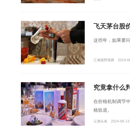
飞天茅台股
这些年，如果要
江瀚视野观察
2024-0
究竟拿什么
在价格机制调节
格轨道。
云酒头条
2024-06-13