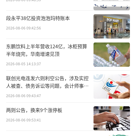
11月20日，长安汽车举行投资者关系活
动，对电池系统规划进行了介绍。技术路线
段永平38亿投资泡泡玛特账本
上，长安汽车着力电芯技术的突破。围绕液态
2026-08-06 09:42:56
电池材料改性、体系优化等开展技术攻关，不
东鹏饮料上半年营收124亿，冰柜预算
断提升电池能量密度。深耕半固态、固态电池
半年烧完，华南增速见顶
的全新电解质材料开发、关键工艺开发。新型
2026-08-05 14:13:37
电池方面，正在开展锂硫电池、金属电池等新
型电池的原型电芯设计。
联创光电连发六则利空公告，涉及实控
人被查、债务诉讼等问题，会计师事务
电池能源系统方面，通过技术、产品、商
所曾出具“保留意见”
2026-08-06 09:43:47
业模式的拓展，以“能源”为主线打造完整的
两则公告，换来9个涨停板
可再生能源生态圈，形成能源生产、存储与利
用的产业闭环，实现全产业链价值的最大化。
2026-08-06 09:53:41
长安汽车董事长、党委书记朱华荣表