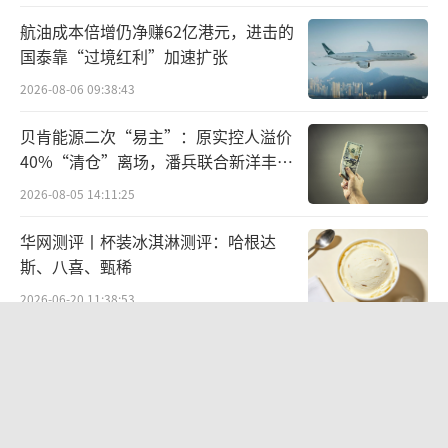
辆。订单均价超35万，90后用户占比过半。
航油成本倍增仍净赚62亿港元，进击的
长安汽车表示，未来将快速推进新能源板
国泰靠“过境红利”加速扩张
块发展，到2025年，长安系中国品牌将推出27
2026-08-06 09:38:43
款全新新能源产品，其中长安启源将面向全球
贝肯能源二次“易主”：原实控人溢价
推出10款全新数智进化新汽车产品，深蓝汽车
40%“清仓”离场，潘兵联合新洋丰、
推出S7等6款产品，阿维塔推出E12等4款产
宏科百世拟入主
2026-08-05 14:11:25
品，凯程推出智慧物流、电动皮卡等7款产品。
华网测评丨杯装冰淇淋测评：哈根达
靓丽财报背后的灵魂拷问
斯、八喜、甄稀
2026-06-20 11:38:53
距离2023年结束还剩一个多月的时间，在
欣天科技易主背后藏六年对赌，“华为
A股汽车板块，长安汽车的表现可圈可点。
概念+AI营销”溢价难掩52亿重资产考
验
作为中国汽车品牌的典型代表之一，长安
2026-08-05 14:14:15
汽车旗下包括长安启源、深蓝、阿维塔、长安