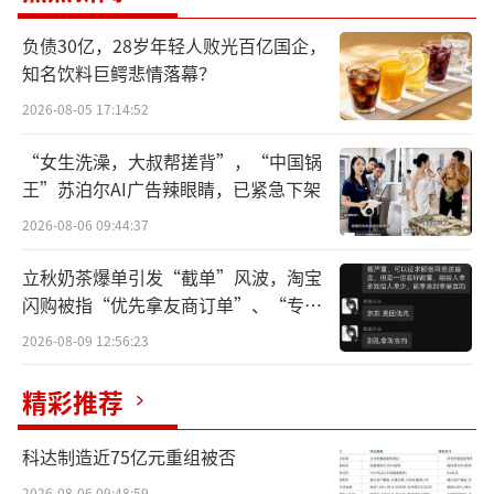
负债30亿，28岁年轻人败光百亿国企，
知名饮料巨鳄悲情落幕？
“香格里拉”计划加速推进
2026-08-05 17:14:52
“女生洗澡，大叔帮搓背”，“中国锅
在新能源和智能汽车领域，只有把“三
王”苏泊尔AI广告辣眼睛，已紧急下架
电”关键核心技术掌握在自己手里，才能在愈
2026-08-06 09:44:37
发激烈的竞争中掌握主动权。
立秋奶茶爆单引发“截单”风波，淘宝
在本届广州车展上，长安汽车发布电池品
闪购被指“优先拿友商订单”、“专挑
牌——长安“金钟罩”，正式进军新能源动力电
贵的拿”
2026-08-09 12:56:23
池行业。正如品牌名称的寓意，长安汽车试图
全面解决用户在能量密度、充放电效率、循环
精彩推荐
寿命、低温性能等方面的焦虑，实现电池与整
科达制造近75亿元重组被否
车的内外兼修。
2026-08-06 09:48:59