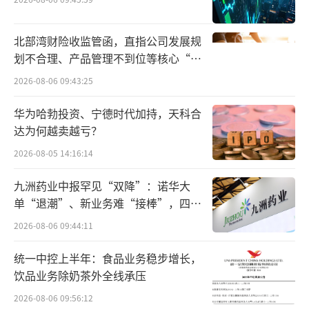
如果说电池是长安汽车布局新能源的“金
北部湾财险收监管函，直指公司发展规
钟罩”，那么产品就是长安汽车布局新能源
划不合理、产品管理不到位等核心“痛
的“铁布衫”。
点”
2026-08-06 09:43:25
目前，长安汽车形成深蓝、阿维塔、长安
华为哈勃投资、宁德时代加持，天科合
启源三大新能源品牌，并先后推出深蓝SL03、
达为何越卖越亏？
深蓝S7、阿维塔11、长安启源A07等多款深受
2026-08-05 14:16:14
用户喜爱的经典产品，动力形式覆盖纯电、插
九洲药业中报罕见“双降”：诺华大
电、增程、氢燃料。
单“退潮”、新业务难“接棒”，四大
难关待闯
11月6日，深蓝汽车智能化解决方案正式发
2026-08-06 09:44:11
布，搭载高阶智驾辅助的全新深蓝S7i、深蓝SL
统一中控上半年：食品业务稳步增长，
03i同步上市。11月10日，未来智能豪华轿车阿
饮品业务除奶茶外全线承压
维塔12同步全球上市，上市6天大定突破15000
2026-08-06 09:56:12