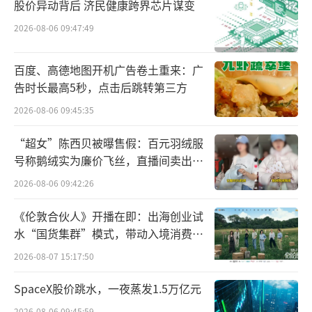
股价异动背后 济民健康跨界芯片谋变
示：“长安汽车和蔚来此次换电业务合作，将
2026-08-06 09:47:49
推动新能源汽车产业进一步高质量发展，意义
重大。未来，长安汽车将不仅仅在换电领域与
百度、高德地图开机广告卷土重来：广
蔚来合作，也将在其他平台性、基础性生态领
告时长最高5秒，点击后跳转第三方
域，从能源、充换电、整车、生态等方面，持
2026-08-06 09:45:35
续加强和蔚来的合作。”
“超女”陈西贝被曝售假：百元羽绒服
号称鹅绒实为廉价飞丝，直播间卖出超
事实上，长安汽车电池规划是其在新能
百万元
2026-08-06 09:42:26
源“香格里拉”计划指引下，加速向智能低碳
出行科技公司转型的又一大动作。2017年，长
《伦敦合伙人》开播在即：出海创业试
安汽车发布“香格里拉”计划，全面加快新能
水“国货集群”模式，带动入境消费反
向种草
源转型步伐。截至目前，已累计掌握新能源核
2026-08-07 15:17:50
心技术400余项、“三电”核心专利1000余
SpaceX股价跳水，一夜蒸发1.5万亿元
项。
2026-08-06 09:45:59