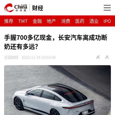
财经
推荐
TMT
金融
地产
消费
医药
酒业
IPO
手握700多亿现金，长安汽车离成功断
奶还有多远？
览富财经
2023-11-24 10:03:44