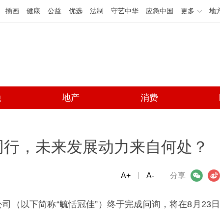
插画
健康
公益
优选
法制
守艺中华
应急中国
更多
地
融
地产
消费
同行，未来发展动力来自何处？
A+
微信
A-
微博
分享
司（以下简称“毓恬冠佳”）终于完成问询，将在8月23日