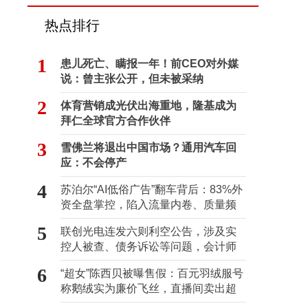
热点排行
1
患儿死亡、瞒报一年！前CEO对外媒
说：曾主张公开，但未被采纳
2
体育营销成光伏出海重地，隆基成为
拜仁全球官方合作伙伴
3
雪佛兰将退出中国市场？通用汽车回
应：不会停产
4
苏泊尔“AI低俗广告”翻车背后：83%外
资全盘掌控，陷入流量内卷、质量频
发的负循环
5
联创光电连发六则利空公告，涉及实
控人被查、债务诉讼等问题，会计师
事务所曾出具“保留意见”
6
“超女”陈西贝被曝售假：百元羽绒服号
称鹅绒实为廉价飞丝，直播间卖出超
百万元