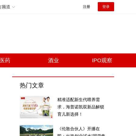
方频道
注册
登录
医药
酒业
IPO观察
热门文章
精准适配新生代喂养需
求，海普诺凯双新品解锁
育儿新选择！
《伦敦合伙人》开播在