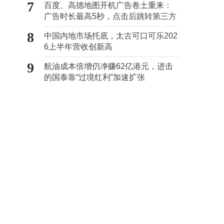
7
百度、高德地图开机广告卷土重来：
广告时长最高5秒，点击后跳转第三方
8
中国内地市场托底，太古可口可乐202
6上半年营收创新高
9
航油成本倍增仍净赚62亿港元，进击
的国泰靠“过境红利”加速扩张