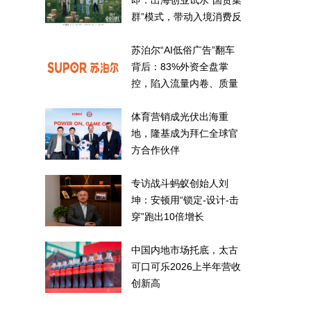
即：出海创业试水“国货集
群”模式，带动入境消费反
向种草
苏泊尔“AI低俗广告”翻车
背后：83%外资全盘掌
控，陷入流量内卷、质量
频发的负循环
体育营销成光伏出海重
地，隆基成为拜仁全球官
方合作伙伴
专访战斗蚂蚁创始人刘
坤：安顿用“锁定-设计-击
穿”跑出10倍增长
中国内地市场托底，太古
可口可乐2026上半年营收
创新高