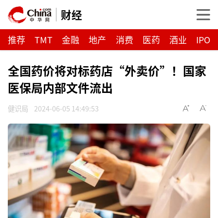
财经
推荐
TMT
金融
地产
消费
医药
酒业
IPO
全国药价将对标药店“外卖价”！国家
医保局内部文件流出
健识局
2024-06-05 14:49:53