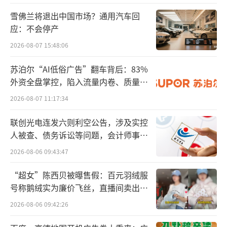
比的，原则上是同通用名、同厂牌、同剂型、
雪佛兰将退出中国市场？通用汽车回
同规格、同包装药品，优先针对网络售药平台
应：不会停产
中销售量大、销售金额高的大型连锁互联网药
2026-08-07 15:48:06
店查询当日同城即时配送模式价格。
苏泊尔“AI低俗广告”翻车背后：83%
业界对“即送价”的定义是有争议的。一
外资全盘掌控，陷入流量内卷、质量频
般来说，线上买药的包括药价和配送费。
发的负循环
2026-08-07 11:17:34
但“即送”本身就是一种促销手段，有的商家
联创光电连发六则利空公告，涉及实控
商品价格高、配送费低，有的则是商品价格
人被查、债务诉讼等问题，会计师事务
低、配送费高。“即送价”其实并不能反映消
所曾出具“保留意见”
2026-08-06 09:43:47
费者实际买药的费用。而线上买药本身就会有
商家或者平台的促销、补贴等销售策略，选哪
“超女”陈西贝被曝售假：百元羽绒服
号称鹅绒实为廉价飞丝，直播间卖出超
个作为标准，看起来都不是太有代表性。
百万元
2026-08-06 09:42:26
相对来说，老百姓更认“网上药价”这个