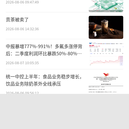
售药店、网络药店等不同渠道价格发现功能，
2026-08-06 09:47:49
推进治理不公平高价、歧视性高价，引导企业
贡茶被卖了
自主合理制定价格。
2026-08-06 14:32:36
医保局调查药价，比起统计局监测猪肉价
格有先天的优势。医保定点药店的销售数据是
中报暴增777%-991%！多氟多涨停背
后：二季度利润环比暴跌50%-80%，
及时回传到医保系统的，只要对这些数据进行
是黄金坑还是陷阱？
整理分析，不难查出药品的真实销售价格。
2026-08-07 10:05:35
统一中控上半年：食品业务稳步增长，
2024年一季度，各地已陆续启动了医保定
饮品业务除奶茶外全线承压
点零售药店的价格核查，特别是销售金额靠前
2026-08-06 09:56:12
且价格差异较大的前10名西药和中成药。根据
河南省医保局文件，价格核查中，受到监测品
华为哈勃投资、宁德时代加持，天科合
达为何越卖越亏？
种有辉瑞的阿托伐他汀钙片、苯磺酸氨氯地平
片、阿斯利康的瑞舒伐他汀钙片和达格列净，
2026-08-05 14:16:14