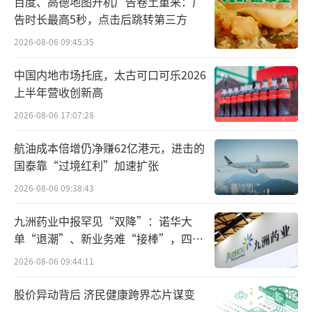
百度、高德地图开机广告卷土重来：广
模糊的概念。5月31日，有地方媒体集中曝光：
告时长最高5秒，点击后跳转第三方
四川成都某市民在线下购买人工牛黄甲硝唑胶
2026-08-06 09:45:35
囊时，一盒22.5元。回家却发现同一家店同一
药品O2O平台售价仅6.9元，价差超过2倍。
中国内地市场托底，太古可口可乐2026
上半年营收创新高
无独有偶。另一位市民也发现，当地某药
2026-08-06 17:07:28
店的氨氯地平贝那普利片，线下标价42元，但
航油成本倍增仍净赚62亿港元，进击的
O2O平台只需26元。记者走访10余家药房后发
国泰靠“过境红利”加速扩张
现，这种情况十分普遍，尤其是“美林”布洛
2026-08-06 09:38:43
芬等家庭常用药品，价格差异更加明显。
九洲药业中报罕见“双降”：诺华大
2023年全国零售药店已经超过66万家。这
单“退潮”、新业务难“接棒”，四大
66万个终端渠道加起来就足够有代表性。据央
难关待闯
2026-08-06 09:44:11
媒报道，4月29日，国家医保局在浙江杭州举办
股价异动背后 济民健康跨界芯片谋变
医药价格工作座谈会，其中重点提到要发挥零