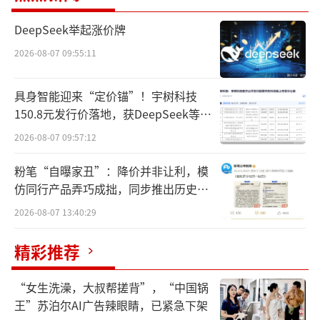
处。
DeepSeek举起涨价牌
对标“即送价”，这不仅是国家医保局有
2026-08-07 09:55:11
史以来的首次，也是国家部委第一次将外卖、
具身智能迎来“定价锚”！宇树科技
电商平台的商品定价作为监管依据。
150.8元发行价落地，获DeepSeek等豪
华战配加持
药赋能CEO邵清向健识局表示，“即送
2026-08-07 09:57:12
价”的概念比较模糊，具体以哪一个为标准无
粉笔“自曝家丑”：降价并非让利，模
法确定。但这份文件真正的关键在于倒逼企业
仿同行产品弄巧成拙，同步推出历史学
降低药品价格，它传达的逻辑是：“网上能更
员退费方案
2026-08-07 13:40:29
便宜卖，其他渠道为什么不能降价？”
精彩推荐
今年以来，国家医保局通过“四同”药
品、约谈药企降价等一系列举措，对全国医药
“女生洗澡，大叔帮搓背”，“中国锅
价格形成了强监管、严处理的态势。现在这把
王”苏泊尔AI广告辣眼睛，已紧急下架