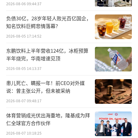
火明显烧到了零售药店。健识局注意到，各地
2026-08-06 09:44:37
陆续启动了医保定点药店销售金额靠前且价差
负债30亿，28岁年轻人败光百亿国企，
大的品种排查工作。
知名饮料巨鳄悲情落幕？
2026-08-05 17:14:52
今年3月，国家医保局副局长施子海明确指
出要通过线上的方式，对定点零售药店线下价
东鹏饮料上半年营收124亿，冰柜预算
半年烧完，华南增速见顶
格进行比价的实践，推进定点零售药店价格公
示、监测与治理。5月24日，国家医保局基金监
2026-08-05 14:13:37
管司约谈了一心堂药店相关负责人。这是国家
患儿死亡、瞒报一年！前CEO对外媒
医保局少见地直接向医药零售龙头“重拳出
说：曾主张公开，但未被采纳
击”。
2026-08-07 09:48:17
网上买药被“背刺”？
体育营销成光伏出海重地，隆基成为拜
仁全球官方合作伙伴
国家医保局明确，需要和“即送价”做对
2026-08-07 10:18:25