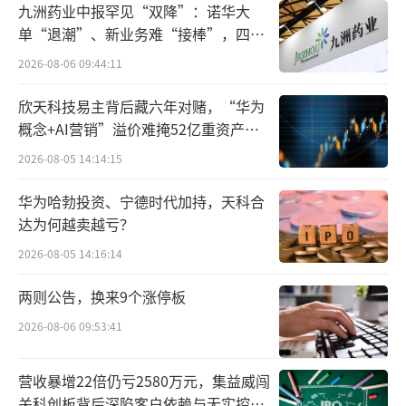
这次优时比卖出的五款药物基本都是老品
九洲药业中报罕见“双降”：诺华大
单“退潮”、新业务难“接棒”，四大
种，面临着多个国内仿制药企的围剿。在集采
难关待闯
的压力下，它们给优时比带来的想象空间越发
2026-08-06 09:44:11
有限。例如左乙拉西坦是2006年在中国上市
欣天科技易主背后藏六年对赌，“华为
的，是癫痫治疗领域的重磅用药，2009年专利
概念+AI营销”溢价难掩52亿重资产考
验
到期后，国内陆续有企业仿制，但原研药地位
2026-08-05 14:14:15
并未被撼动，2018年市场份额仍高达97%。
华为哈勃投资、宁德时代加持，天科合
达为何越卖越亏？
2020年，左乙拉西坦被纳入第三批集采，
优时比降价75%，以每瓶85元的价格中标，但
2026-08-05 14:16:14
没能抵挡住随后的市场份额快速下降，2022年
两则公告，换来9个涨停板
上半年降至41%。
2026-08-06 09:53:41
2022年还出了一件大事：优时比的左乙拉
营收暴增22倍仍亏2580万元，集益威闯
西坦部分批次产品标示的有效期与注册批准的
关科创板背后深陷客户依赖与无实控人