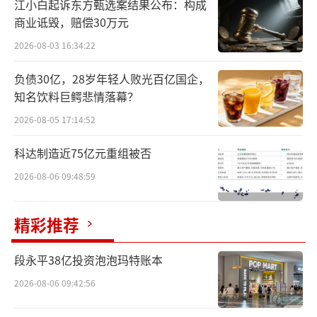
买下的优时比产品。
江小白起诉东方甄选案结果公布：构成
商业诋毁，赔偿30万元
优时比出售的大多是已被纳入国家集采的
2026-08-03 16:34:22
品种。2023年，这五款产品销售额共1.31亿欧
负债30亿，28岁年轻人败光百亿国企，
元，仅占优时比全年总收入的2.49%。出售这
知名饮料巨鳄悲情落幕？
些品种，表明部分跨国药企在中国市场上的处
2026-08-05 17:14:52
境已经发生改变，想靠过专利期的原研药“躺
赢”的日子过去了。
科达制造近75亿元重组被否
2026-08-06 09:48:59
集采压力下，优时比打包甩卖产品
优时比是一家总部设在比利时的外资药
精彩推荐
企，已有近百年的历史，1996年在上海设立了
段永平38亿投资泡泡玛特账本
第一个在华办事处。公司产品的重心放在神经
2026-08-06 09:42:56
和免疫上。