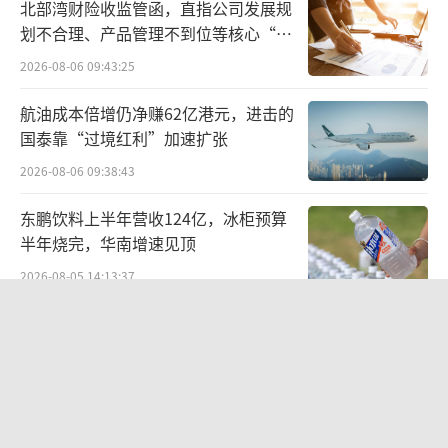
北部湾财险收监管函，直指公司发展规
单抗注射液。
划不合理、产品管理不到位等核心“痛
点”
2026-08-06 09:43:25
航油成本倍增仍净赚62亿港元，进击的
国泰靠“过境红利”加速扩张
2026-08-06 09:38:43
东鹏饮料上半年营收124亿，冰柜预算
半年烧完，华南增速见顶
2026-08-05 14:13:37
华网测评丨豆沙粽测评：五芳斋、三
全、诸老大
跨国药企“撤退”？
2026-06-08 10:19:22
据优时比的财报，2023年在中国区销售额
股价异动背后 济民健康跨界芯片谋变
为1.43亿欧元，较同期下滑10%。据优时比透