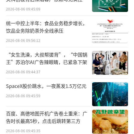
有效期不一致，被停在中国境内进口、销售和
困局
2026-08-06 09:45:09
使用。这是中国集采制度推行之后，少有的外
资中选品种不合规案例之一。直到今年8月19
统一中控上半年：食品业务稳步增长，
饮品业务除奶茶外全线承压
日，优时比的左乙拉西坦才在中国恢复进口、
2026-08-06 09:56:12
销售和使用。空窗两年后，优时比很难再回到
曾经的位置。
“女生洗澡，大叔帮搓背”，“中国锅
王”苏泊尔AI广告辣眼睛，已紧急下架
优时比卖出的另一产品拉考沙胺，是第三
2026-08-06 09:44:37
代抗癫痫药物，2018年11月在中国上市。其市
场规模并不算大，据米内网数据显示，2023年
SpaceX股价跳水，一夜蒸发1.5万亿元
拉考沙胺注射液在国内公立医疗机构终端的销
2026-08-06 09:45:59
售额突破1亿元，同比增长219.11%。在这一不
百度、高德地图开机广告卷土重来：广
大的市场中，竞争却格外激烈。目前，除了优
告时长最高5秒，点击后跳转第三方
时比的原研药外，超10家产品已获批上市。
2026-08-06 09:45:35