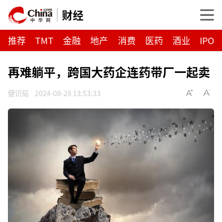
财经
推荐
TMT
金融
地产
消费
医药
酒业
IPO
再难躺平，跨国大药企连药带厂一起卖
健识局
2024-08-28 13:53:33