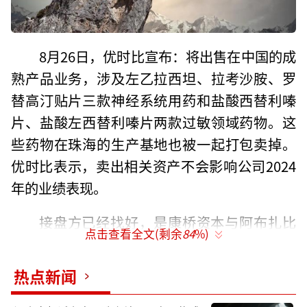
8月26日，优时比宣布：将出售在中国的成
熟产品业务，涉及左乙拉西坦、拉考沙胺、罗
替高汀贴片三款神经系统用药和盐酸西替利嗪
片、盐酸左西替利嗪片两款过敏领域药物。这
些药物在珠海的生产基地也被一起打包卖掉。
优时比表示，卖出相关资产不会影响公司2024
年的业绩表现。
接盘方已经找好，是康桥资本与阿布扎比
点击查看全文(剩余
84
%)
穆巴达拉投资公司，交易对价为6.8亿美元，约
合人民币49.26亿元。未来，康桥资本和穆巴达
热点新闻
拉将在中国成立一家神经学领域的药企，装入