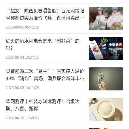
相比上面两个品种，治疗帕金森病的罗替
“超女”陈西贝被曝售假：百元羽绒服
高汀贴剂竞争格局要好得多，2018年7月在中国
号称鹅绒实为廉价飞丝，直播间卖出超
上市，市场同样不大，至今仍未进入医保。不
百万元
2026-08-06 09:42:26
过，这样的温和竞争局面也不会持续太久，这
红火的酒水闪电仓是来“割韭菜”的
款透皮贴剂化合物专利、透皮给药的制剂专利
吗？
已经过期，晶型专利被宣告无效，多家国内药
2026-08-04 10:27:15
企虎视眈眈。
贝肯能源二次“易主”：原实控人溢价
抗过敏药盐酸西替利嗪和盐酸左西替利嗪
40%“清仓”离场，潘兵联合新洋丰、
也都是集采产品，且集采时间非常早，分别为
宏科百世拟入主
2026-08-05 14:11:25
第二批、第三批集采药品，优时比都没有中
华网测评丨杯装冰淇淋测评：哈根达
标。
斯、八喜、甄稀
卖掉这五个品种之后，优时比在中国市场
2026-06-20 11:38:53
的主要产品仅剩治疗类风湿关节炎的培塞利珠