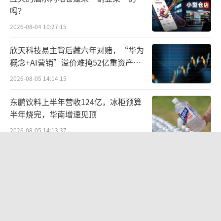
吗？
2026-08-04 10:27:15
欣天科技易主背后藏六年对赌，“华为
概念+AI营销”溢价难掩52亿重资产考
验
2026-08-05 14:14:15
来源：公告文件
东鹏饮料上半年营收124亿，冰柜预算
半年烧完，华南增速见顶
据悉，本次分拆上市后，科大讯飞仍将维
2026-08-05 14:13:37
持对讯飞医疗的控制权，持股比例为52.47%。
百度、高德地图开机广告卷土重来：广
拆分上市，意欲何为？
告时长最高5秒，点击后跳转第三方
2026-08-06 09:45:35
早在2021年8月，科大讯飞就曾筹划分拆讯
飞医疗赴港上市，计划集资约5亿美元，但后续
白酒业务员，生存压力正被推到顶峰
并无更多消息。
2026-08-05 11:53:12