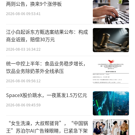
两则公告，换来9个涨停板
1999年，科大讯飞以语音技术起家，之后
2026-08-06 09:53:41
以人工智能技术为底层，在教育、智慧城市、
安防等领域探索。2015年底，伴随着人工智
江小白起诉东方甄选案结果公布：构成
商业诋毁，赔偿30万元
能“深度学习”的浪潮，科大讯飞尝试进军医
疗。
2026-08-03 16:34:22
统一中控上半年：食品业务稳步增长，
科大讯飞做医疗的思路很清晰，它并没有
饮品业务除奶茶外全线承压
选择大而全的铺开，而是基于自身在语音、影
2026-08-06 09:56:12
像以及深度学习方面的优势，打造相应产品。
SpaceX股价跳水，一夜蒸发1.5万亿元
2016年，讯飞医疗成立，官网介绍显示，
2026-08-06 09:45:59
基于科大讯飞二十余年积累的国际领先的智能
语音和人工智能技术，讯飞医疗在智慧医院和
“女生洗澡，大叔帮搓背”，“中国锅
基层医疗AI应用领域，利用语音识别、图像识
王”苏泊尔AI广告辣眼睛，已紧急下架