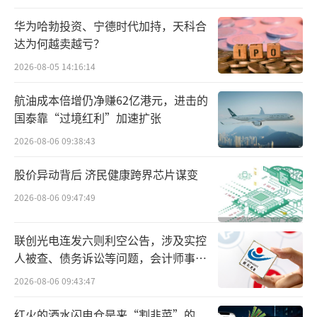
-8356万元、-2.16亿元。
华为哈勃投资、宁德时代加持，天科合
在讯飞医疗发展的过程中，引来了包括科
达为何越卖越亏？
讯投资、鸿道投资的加注，此外，招商资本旗
2026-08-05 14:16:14
下的深圳市天正投资有限公司也曾入股。
航油成本倍增仍净赚62亿港元，进击的
国泰靠“过境红利”加速扩张
根据分拆预案，讯飞医疗本次发行的股票
2026-08-06 09:38:43
为在香港联交所主板挂牌上市的境外上市外资
股(H股)，均为普通股;以人民币标明面值，以外
股价异动背后 济民健康跨界芯片谋变
币认购，每股面值为人民币1元。发行规模方
2026-08-06 09:47:49
面，讯飞医疗本次发行的初始发行规模为不超
过紧接发行后经扩大后总股本的15%超额配售
联创光电连发六则利空公告，涉及实控
人被查、债务诉讼等问题，会计师事务
权行使前)，即不超过2008.99万股。
所曾出具“保留意见”
2026-08-06 09:43:47
红火的酒水闪电仓是来“割韭菜”的