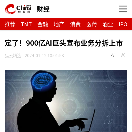
财经
推荐
TMT
金融
地产
消费
医药
酒业
IPO
定了！900亿AI巨头宣布业务分拆上市
猎云精选
2024-01-12 10:01:53