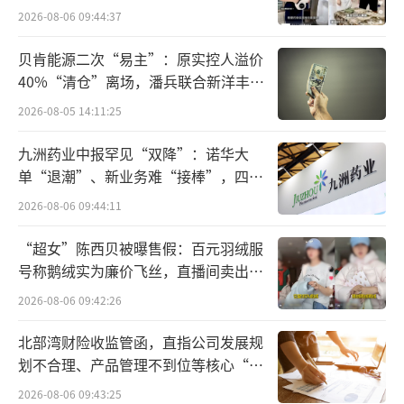
别、自然语言理解等核心技术，实现AI导医导
2026-08-06 09:44:37
诊、语音电子病历、影像识别、辅助诊断、外
贝肯能源二次“易主”：原实控人溢价
呼随访等功能模块。
40%“清仓”离场，潘兵联合新洋丰、
宏科百世拟入主
根据科大讯飞发布的公告，通过系统性创
2026-08-05 14:11:25
新，讯飞医疗在提升医院信息化、智能化水
九洲药业中报罕见“双降”：诺华大
平，提高基层医生诊疗能力等诸多方面取得了
单“退潮”、新业务难“接棒”，四大
良好效果，赋能各级医疗机构、区域管理平
难关待闯
2026-08-06 09:44:11
台、居民和患者。
“超女”陈西贝被曝售假：百元羽绒服
业绩层面，根据公告中披露的财务数据来
号称鹅绒实为廉价飞丝，直播间卖出超
百万元
看，讯飞医疗的亏损在不断扩大。2020年-2022
2026-08-06 09:42:26
年，讯飞医疗的营收分别为3.2亿元、3.56亿
北部湾财险收监管函，直指公司发展规
元、4.94亿元；净亏损分别为1923万元、1.03
划不合理、产品管理不到位等核心“痛
亿元、2.6亿元；扣非后净利分别为1428万元、
点”
2026-08-06 09:43:25