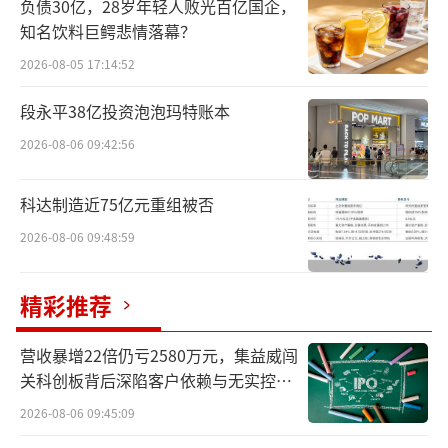
负债30亿，28岁年轻人败光百亿国企，
市值跌破千亿大关，相较于最高点已经跌去超
知名饮料巨鳄悲情落幕？
五成，截至1月10日收盘，最新市值为912.38亿
2026-08-05 17:14:52
元。
段永平38亿投资泡泡玛特账本
早在2021年8月，科大讯飞就拟分拆讯飞医
2026-08-06 09:42:56
疗上市，不过之后并无下文。此时重启分拆上
科达制造近75亿元重组被否
市计划，科大讯飞释放出其持续加码AI医疗赛
道的又一信号。
2026-08-06 09:48:59
开年大动作：医疗业务赴港“单飞”
精彩推荐
AI浪潮下，各行各业涌现出新的变革机
营收暴增22倍仍亏2580万元，集益威闯
会，而在人工智能的所有应用中，医疗领域被
关科创板背后深陷客户依赖与无实控人
认为是人工智能最具潜力和价值的应用场景之
困局
2026-08-06 09:45:09
一。