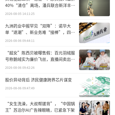
呢？
40%“清仓”离场，潘兵联合新洋丰、
宏科百世拟入主
2026-08-05 14:11:25
医疗创新跨入下半场，
“无人之境”正成
兵家必争之地
九洲药业中报罕见“双降”：诺华大
单“退潮”、新业务难“接棒”，四大
参与到本次大会的人，都对“无人之
难关待闯
2026-08-06 09:44:11
境”这个主题印象深刻。某位企业家就直接表
“超女”陈西贝被曝售假：百元羽绒服
示，“我完全是因为这个主题才决定要过来参
号称鹅绒实为廉价飞丝，直播间卖出超
会的，因为觉得很有意思”。一位一线投资人
百万元
2026-08-06 09:42:26
对此也深有同感，他认为大会主题让人眼前一
亮，脱离了当下“内卷”的产业话题，深度聚
股价异动背后 济民健康跨界芯片谋变
焦到行业里真正有价值的创新。
2026-08-06 09:47:49
那么，“无人之境”到底该如何定义呢？
“女生洗澡，大叔帮搓背”，“中国锅
王”苏泊尔AI广告辣眼睛，已紧急下架
从字面意思来看，它指代人迹不到的荒