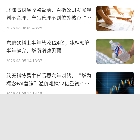
北部湾财险收监管函，直指公司发展规
具体而言，在此次科技大会上，中国科学
划不合理、产品管理不到位等核心“痛
院院士邓子新和英国皇家工程院院士杨广中分
点”
2026-08-06 09:43:25
别就合成生物学和医疗机器人两大前沿领域进
东鹏饮料上半年营收124亿，冰柜预算
行了主题分享，其中邓子新院士重点聚焦合成
半年烧完，华南增速见顶
生物学的颠覆性创新以及与医疗场景的深度融
2026-08-05 14:13:37
合；而杨广中院士则谈到了医疗机器人应用场
景更大范围的探索，并就“植入式机器人”这
欣天科技易主背后藏六年对赌，“华为
概念+AI营销”溢价难掩52亿重资产考
一创新概念进行了大胆猜想。
验
2026-08-05 14:14:15
再聚焦到具体临床场景，美国国家学术发
联创光电连发六则利空公告，涉及实控
明院院士周少华提到了生成式AI在医学影像领
人被查、债务诉讼等问题，会计师事务
域的应用，作为一种基于大规模预训练模型的
所曾出具“保留意见”
2026-08-06 09:43:47
前沿技术，生成式AI可以推动医学影像的生成