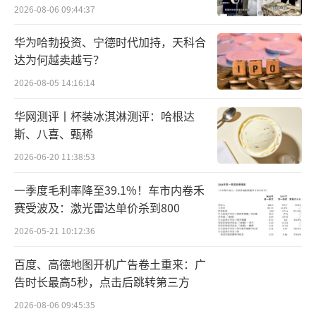
2026-08-06 09:44:37
野，或者无人存在的地方，而如果将其放到整
个医疗产业，它意味着对前沿创新领域的深度
华为哈勃投资、宁德时代加持，天科合
达为何越卖越亏？
探索，以及基于那些未被满足临床需求而作出
的伟大尝试。
2026-08-05 14:16:14
华网测评丨杯装冰淇淋测评：哈根达
斯、八喜、甄稀
2026-06-20 11:38:53
一季度毛利率降至39.1%！车市内卷禾
赛受波及：激光雷达单价杀到800
2026-05-21 10:12:36
百度、高德地图开机广告卷土重来：广
告时长最高5秒，点击后跳转第三方
2026-08-06 09:45:35