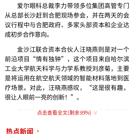
爱尔眼科总裁李力带领多位集团高管专门
从总部长沙赶到合肥现场参会，并在两天的会
议行程中与合肥政府、多家头部资本和企业达
成初步合作意向。
金沙江联合资本合伙人汪晓燕则是对一个
前沿项目“情有独钟”，这个项目来自哈尔滨
工业大学航天科学与力学系教授刘彦菊，主要
是将运用在航空航天领域的智能材料落地到医
疗场景。对此，汪晓燕感叹，“这是很有趣，
很让人眼前一亮的创新！”。
最后是一位中科大教授，他在会场遇到了
点击查看全文(剩余
95
%)
多年未见的校友，而这位校友刚从国外研究所
热点新闻
回来，专攻材料方向，恰好与他目前所负责的