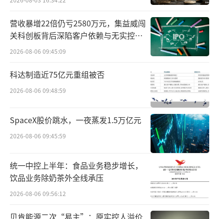
营收暴增22倍仍亏2580万元，集益威闯
关科创板背后深陷客户依赖与无实控人
困局
2026-08-06 09:45:09
科达制造近75亿元重组被否
2026-08-06 09:48:59
而从如此庞大的嘉宾阵容来看，这并不是
SpaceX股价跳水，一夜蒸发1.5万亿元
一场普通的产业会议，它代表着对原始创新的
2026-08-06 09:45:59
极致追求，代表着对那些当前还未解决临床场
景的全面探索，代表着对医疗行业可持续发展
统一中控上半年：食品业务稳步增长，
的深度思考，同时也代表着一种未来，是医疗
饮品业务除奶茶外全线承压
行业发展真正的风向标。
2026-08-06 09:56:12
那么当我们再走近看，到底能看到什么
贝肯能源二次“易主”：原实控人溢价