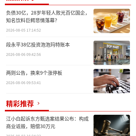
科研项目契合，因此两人很快达成共识，在会
负债30亿，28岁年轻人败光百亿国企，
场就开始畅聊未来的科研合作。
知名饮料巨鳄悲情落幕？
事实上，诸如此类的“趣事”还有很多，
2026-08-05 17:14:52
而这都要源于一场会议——“2023未来医疗科
段永平38亿投资泡泡玛特账本
技大会”。据悉，大会以“无人之境”为主
2026-08-06 09:42:56
题，围绕医疗领域前沿技术的创新趋势与应用
展开，共吸引近800位产业人士参与，包括80
两则公告，换来9个涨停板
+科技影响力人物、70+科技企业、30+头部资
2026-08-06 09:53:41
本以及600位专业观众。
精彩推荐
江小白起诉东方甄选案结果公布：构成
商业诋毁，赔偿30万元
2026-08-03 16:34:22