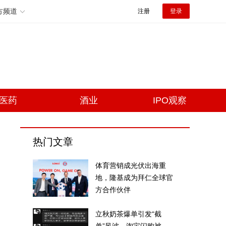
方频道
注册
登录
医药
酒业
IPO观察
热门文章
体育营销成光伏出海重
地，隆基成为拜仁全球官
方合作伙伴
立秋奶茶爆单引发“截