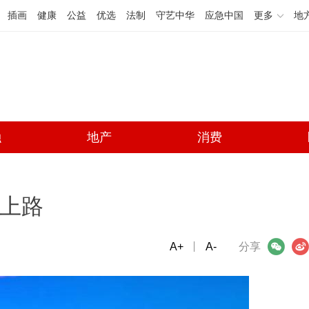
插画
健康
公益
优选
法制
守艺中华
应急中国
更多
地
融
地产
消费
O上路
A+
微信
A-
微博
分享