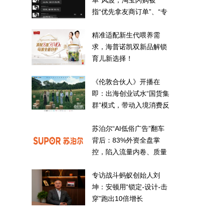
单”风波，淘宝闪购被
指“优先拿友商订单”、“专
挑贵的拿”
精准适配新生代喂养需
求，海普诺凯双新品解锁
育儿新选择！
《伦敦合伙人》开播在
即：出海创业试水“国货集
群”模式，带动入境消费反
向种草
苏泊尔“AI低俗广告”翻车
背后：83%外资全盘掌
控，陷入流量内卷、质量
频发的负循环
专访战斗蚂蚁创始人刘
坤：安顿用“锁定-设计-击
穿”跑出10倍增长