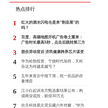
热点排行
1
红火的酒水闪电仓是来“割韭菜”的
吗？
2
百度、高德地图开机广告卷土重来：
广告时长最高5秒，点击后跳转第三方
3
股价异动背后 济民健康跨界芯片谋变
4
华为哈勃投资、宁德时代加持，天科
合达为何越卖越亏？
5
五年来首次中报下滑，统一饮品的存
量博弈
6
江小白起诉东方甄选案结果公布：构
成商业诋毁，赔偿30万元
7
欣天科技易主背后藏六年对赌，“华为