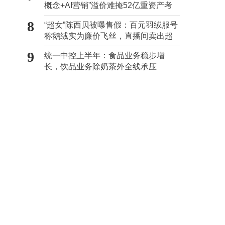
概念+AI营销”溢价难掩52亿重资产考
验
8
“超女”陈西贝被曝售假：百元羽绒服号
称鹅绒实为廉价飞丝，直播间卖出超
百万元
9
统一中控上半年：食品业务稳步增
长，饮品业务除奶茶外全线承压