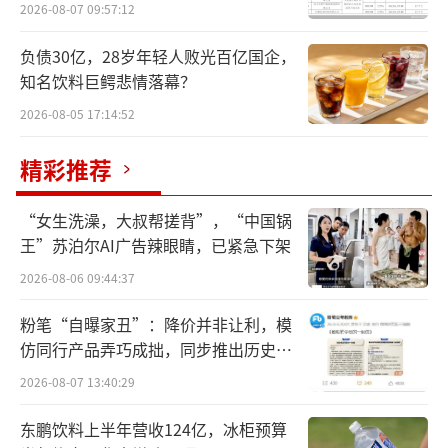
华战配加持
2026-08-07 09:57:12
负债30亿，28岁年轻人败光百亿国企，
知名饮料巨鳄悲情落幕？
2026-08-05 17:14:52
精彩推荐
“女生洗澡，大叔帮搓背”，“中国锅
王”苏泊尔AI广告辣眼睛，已紧急下架
2026-08-06 09:44:37
粉笔“自曝家丑”：降价并非让利，模
仿同行产品弄巧成拙，同步推出历史学
员退费方案
2026-08-07 13:40:29
东鹏饮料上半年营收124亿，冰柜预算