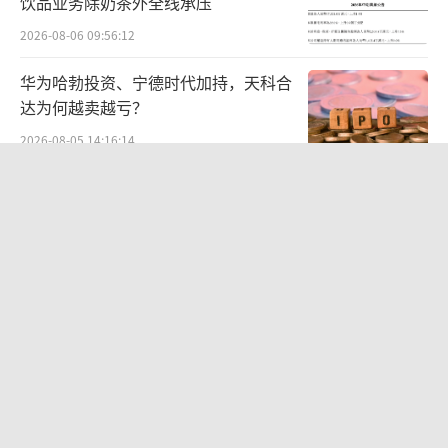
饮品业务除奶茶外全线承压
2026-08-06 09:56:12
华为哈勃投资、宁德时代加持，天科合
达为何越卖越亏？
2026-08-05 14:16:14
贝肯能源二次“易主”：原实控人溢价
40%“清仓”离场，潘兵联合新洋丰、
宏科百世拟入主
2026-08-05 14:11:25
中报暴增777%-991%！多氟多涨停背
后：二季度利润环比暴跌50%-80%，
是黄金坑还是陷阱？
2026-08-07 10:05:35
江小白起诉东方甄选案结果公布：构成
商业诋毁，赔偿30万元