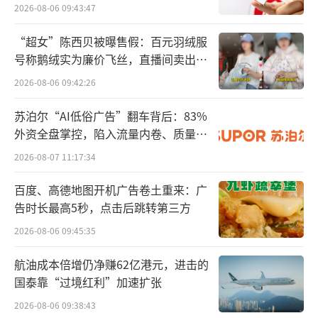
所曾出具“保留意见”
2026-08-06 09:43:47
“超女”陈西贝被曝售假：百元羽绒服
号称鹅绒实为廉价飞丝，直播间卖出超
百万元
2026-08-06 09:42:26
苏泊尔“AI低俗广告”翻车背后：83%
外资全盘掌控，陷入流量内卷、质量频
发的负循环
2026-08-07 11:17:34
百度、高德地图开机广告卷土重来：广
告时长最高5秒，点击后跳转第三方
2026-08-06 09:45:35
航油成本倍增仍净赚62亿港元，进击的
国泰靠“过境红利”加速扩张
2026-08-06 09:38:43