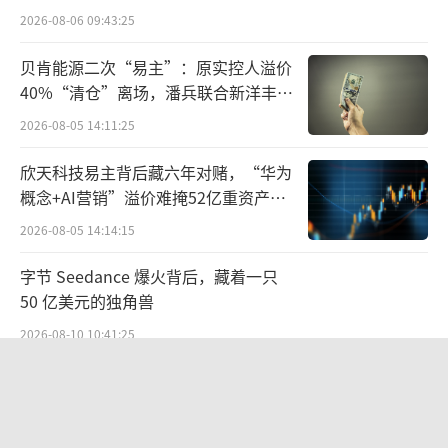
均复合增速预计达36.5%。到2029年，该分部
点”
2026-08-06 09:43:25
预计将达到人民币6137亿元，占零食饮料零售
贝肯能源二次“易主”：原实控人溢价
整体市场的11.4%。
40%“清仓”离场，潘兵联合新洋丰、
宏科百世拟入主
根据灼识咨询的资料，到2029年，中国硬
2026-08-05 14:11:25
折扣零售行业的市场规模预计将达到人民币101
欣天科技易主背后藏六年对赌，“华为
38亿元，2024年至2029年年均复合增速达33.
概念+AI营销”溢价难掩52亿重资产考
8%。
验
2026-08-05 14:14:15
不过，现实未必有想象中那般美好。
字节 Seedance 爆火背后，藏着一只
50 亿美元的独角兽
有券商数据显示，截至25年5月，零食量贩
2026-08-10 10:41:25
行业目前可视化门店已达4.7万家。
茅台提价后20天：资本市场抢跑，磨底
以门店规模计，行业前五大品牌分别为鸣
属于现实
鸣很忙、万辰集团、零食有鸣、糖巢和戴永
2026-08-10 10:54:09