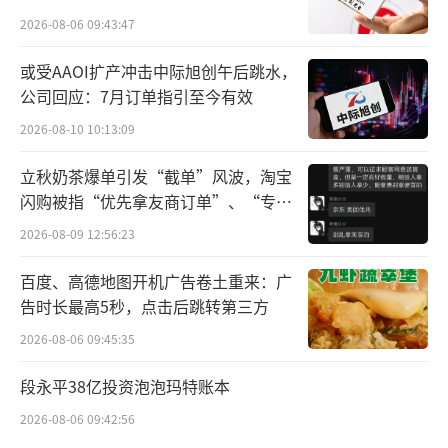
山西、河南、河北）等人口大省确立了显著的
所曾出具“保留意见”
2026-08-06 09:43:47
领先地位。
或受AAOI扩产冲击中际旭创午后跳水，
截至今年8月31日，万辰集团注册会员超过
公司回应：7月订单指引至今有效
1.5亿人，其中活跃会员人数超过1.1亿人。月
2026-08-10 10:13:09
活会员人均月度消费频次为2.9次。
立秋奶茶爆单引发“截单”风波，淘宝
闪购被指“优先拿友商订单”、“专挑
值得一提的是，截至今年上半年，万辰集
贵的拿”
团有95%的产品直接从品牌厂商采购，并通过
2026-08-09 12:56:23
全国51个常温仓库及13个冷链仓库进行配送。
百度、高德地图开机广告卷土重来：广
凭借强大的渠道优势，万辰集团旗下提供的产
告时长最高5秒，点击后跳转第三方
品比大卖场、超市及便利店的同类产品零售价
2026-08-06 09:45:35
平均低20%-30%。
段永平38亿投资泡泡玛特账本
在照顾书中，万辰集团将“品牌门店网
2026-08-06 09:42:56