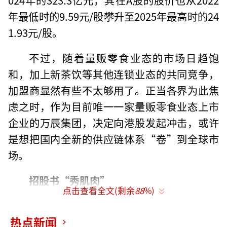
年最低时的9.59元/股攀升至2025年最高时的24
1.93元/股。
不过，随着量贩零食业态的市场日趋饱
和，加上新茶饮等其他连锁业态的共同竞争，
加盟商显然有些不太够用了。正当各界为此焦
虑之时，作为目前唯一一家量贩零食业态上市
企业的万辰集团，决定向港股发起冲击，或许
是想把国内全新的供应链体系“卷”到全球市
场。
招股书“秀肌肉”
点击查看全文(剩余
88
%)
9月24日，万辰集团正式向香港联交所递交
热点新闻
上市申请，拟在主板挂牌上市。而在招股书