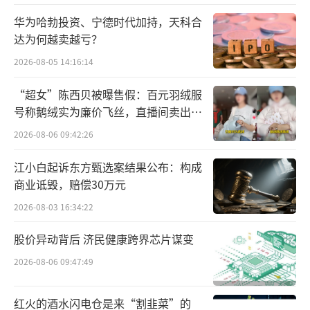
络、规模化采购、高质价比的产品、为消费者
带来更大价值和与加盟商简历长期合作关
华为哈勃投资、宁德时代加持，天科合
达为何越卖越亏？
系”作为自己的增长引擎。
2026-08-05 14:16:14
众所周知，万辰集团旗下的门店主要有通
“超女”陈西贝被曝售假：百元羽绒服
过“陆小馋”“好想来”“来优品”“吖嘀吖
号称鹅绒实为廉价飞丝，直播间卖出超
嘀”合并而来的“好想来”和并购的“老婆大
百万元
2026-08-06 09:42:26
人”为主，其中，旗舰品牌“好想来”的门店
数已经超过了10000家。
江小白起诉东方甄选案结果公布：构成
商业诋毁，赔偿30万元
2026-08-03 16:34:22
股价异动背后 济民健康跨界芯片谋变
2026-08-06 09:47:49
红火的酒水闪电仓是来“割韭菜”的