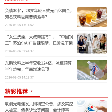
中，万辰集团堪称“秀肌肉”。
负债30亿，28岁年轻人败光百亿国企，
知名饮料巨鳄悲情落幕？
在招股书中，万辰集团引援灼识咨询的资
料称：“我们是中国领先且增长最快的规模零
2026-08-05 17:14:52
食饮料零售企业，2023年至204年GMV同比增
“女生洗澡，大叔帮搓背”，“中国锅
长282%。”
王”苏泊尔AI广告辣眼睛，已紧急下架
2026-08-06 09:44:37
此外，万辰集团旗下全国性品牌“好想
来”在2024年以零食饮料的GMV计位列中国零
东鹏饮料上半年营收124亿，冰柜预算
半年烧完，华南增速见顶
食饮料零售品牌榜首，同时也是全国首个门店
数量突破10000家的量贩零食饮料零售品牌。
2026-08-05 14:13:37
精彩推荐
截至2025年6月30日，万辰集团旗下门店
已突破15000家，覆盖全国29个省份、直辖市
联创光电连发六则利空公告，涉及实控
及自治区。尤其在长三角、山河四省（山东、
人被查、债务诉讼等问题，会计师事务