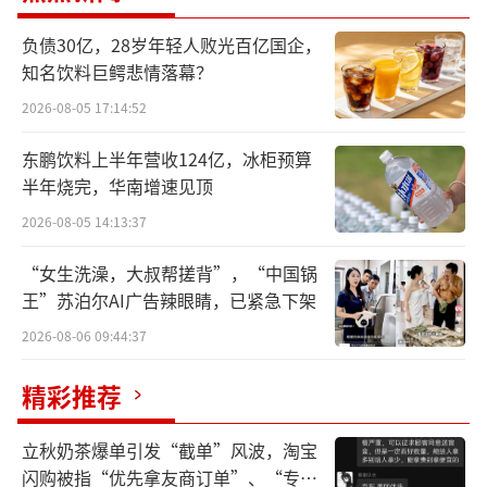
微软发布新一代“Copilot+PC”，直接把
负债30亿，28岁年轻人败光百亿国企，
刚刚兴起没半年的AI PC领域，拉入了高端局。
知名饮料巨鳄悲情落幕？
2026-08-05 17:14:52
作为Openai最大的金主，微软Copilot正
式用上了最新版本的GPT-4o，不论是和AI实时
东鹏饮料上半年营收124亿，冰柜预算
对话，还是使用其它AI功能，全程都由GPT-4o
半年烧完，华南增速见顶
提供支持。
2026-08-05 14:13:37
作为如今时代最强力的AI大模型，GPT-4o
“女生洗澡，大叔帮搓背”，“中国锅
王”苏泊尔AI广告辣眼睛，已紧急下架
的直接下场对于AI PC来说，无疑是降维打击。
2026-08-06 09:44:37
不得不说，微软这一波王炸，给PC市场注
精彩推荐
入了久违的活力和激情，毕竟在去年全球PC发
货量下降了约15%，已经连跌了7个季度。
立秋奶茶爆单引发“截单”风波，淘宝
闪购被指“优先拿友商订单”、“专挑