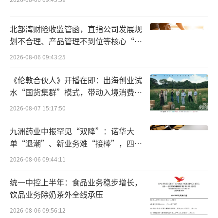
北部湾财险收监管函，直指公司发展规
划不合理、产品管理不到位等核心“痛
点”
2026-08-06 09:43:25
《伦敦合伙人》开播在即：出海创业试
水“国货集群”模式，带动入境消费反
向种草
2026-08-07 15:17:50
九洲药业中报罕见“双降”：诺华大
单“退潮”、新业务难“接棒”，四大
难关待闯
2026-08-06 09:44:11
统一中控上半年：食品业务稳步增长，
饮品业务除奶茶外全线承压
2026-08-06 09:56:12