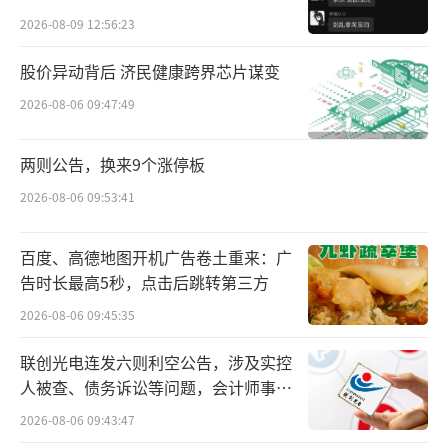
不论是台式机、一体机，笔记本电脑，甚
贵的拿”
2026-08-09 12:56:23
至是苹果Mac笔记本，全都不好卖了！
股价异动背后 济民健康跨界芯片谋变
PC的颓靡，最大原因还是因为智能手机的
2026-08-06 09:47:49
功能越来越多，用户对于电脑需求不断降低。
甚至就连处理工作，都可以放弃电脑，全
两则公告，换来9个涨停板
程手机完成。
2026-08-06 09:53:41
不再是生产力工具，用户对电脑的需求度
百度、高德地图开机广告卷土重来：广
和使用度自然就一路下跌。
告时长最高5秒，点击后跳转第三方
2026-08-06 09:45:35
如何拯救PC市场？
联创光电连发六则利空公告，涉及实控
这是业内玩家的集体诉求，不管是微软、
人被查、债务诉讼等问题，会计师事务
苹果、还是联想，它们一遍遍尝试，最终在AI
所曾出具“保留意见”
2026-08-06 09:43:47
时代找到了版本答案。