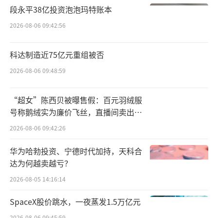
段永平38亿投资泡泡玛特账本
——让AI PC成为用户的“贾维斯”。
2026-08-06 09:42:56
这次微软发布的AI PC拥有记忆功能。甚至
科达制造近75亿元重组被否
可以时光倒流，追回数据。
2026-08-06 09:48:59
比如，你几天前在网页上看到了一双鞋子
“超女”陈西贝被曝售假：百元羽绒服
一件衣服，但又忘了哪家店，你就可以跟电脑
号称鹅绒实为廉价飞丝，直播间卖出超
用自然话术说出鞋子或者衣服的样子，电脑就
百万元
2026-08-06 09:42:26
会带你回到那一天的页面。
华为哈勃投资、宁德时代加持，天科合
类似这样的功能虽然很好用，但有一个问
达为何越卖越亏？
题就是：你的电脑时时刻刻你在干什么。你的
2026-08-05 14:16:14
隐私电脑全知道，万一被黑了，只要直接问电
SpaceX股价跳水，一夜蒸发1.5万亿元
脑，你的电脑就把你卖了。
（责任编辑：zx0600）
2026-08-06 09:45:59