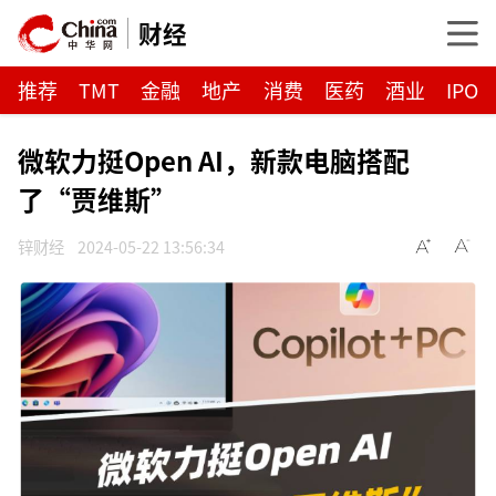
财经
推荐
TMT
金融
地产
消费
医药
酒业
IPO
微软力挺Open AI，新款电脑搭配
了“贾维斯”
锌财经
2024-05-22 13:56:34