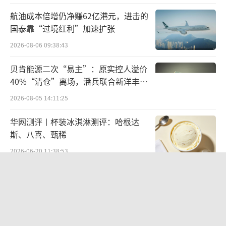
航油成本倍增仍净赚62亿港元，进击的
国泰靠“过境红利”加速扩张
2026-08-06 09:38:43
贝肯能源二次“易主”：原实控人溢价
40%“清仓”离场，潘兵联合新洋丰、
宏科百世拟入主
2026-08-05 14:11:25
华网测评丨杯装冰淇淋测评：哈根达
斯、八喜、甄稀
2026-06-20 11:38:53
欣天科技易主背后藏六年对赌，“华为
概念+AI营销”溢价难掩52亿重资产考
验
2026-08-05 14:14:15