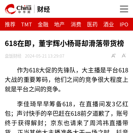
财经
推荐
TMT
金融
地产
消费
医药
酒业
IPO
618在即，董宇辉小杨哥却滑落带货榜
盒饭财经
2024-05-21 13:29:07
作为618大促的先锋队，大主播是平台618
大战的重要筹码，他们之间的竞争很大程度上
就是平台之间的竞争。
李佳琦早早筹备618，在直播间发3亿红
包；声讨快手的辛巴赶在618前夕道歉了，账号
终于获得解封；京东也请来了周鸿祎直播带
货。正当其他大主播准备大干一场之时，抖音