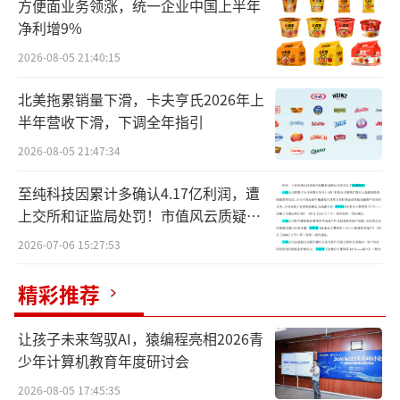
方便面业务领涨，统一企业中国上半年
净利增9%
2026-08-05 21:40:15
北美拖累销量下滑，卡夫亨氏2026年上
半年营收下滑，下调全年指引
2026-08-05 21:47:34
至纯科技因累计多确认4.17亿利润，遭
上交所和证监局处罚！市值风云质疑其
财务问题，遭巨额索赔！
2026-07-06 15:27:53
精彩推荐
618前夕，抖音一哥们提前后退一步。
鞭牛士整合三眼查数据发布的抖音4月带货
让孩子未来驾驭AI，猿编程亮相2026青
少年计算机教育年度研讨会
榜单显示，继2月和3月跌出榜单前二十后，疯
2026-08-05 17:45:35
狂小杨哥再次无缘上榜前二十。而董宇辉也在