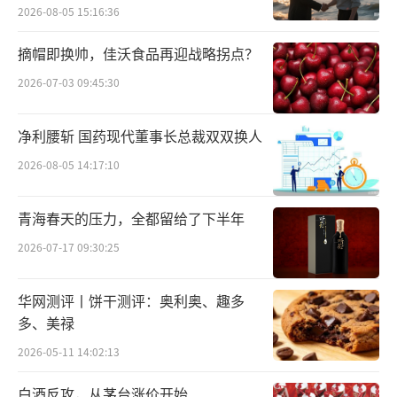
种观点认为，这与4月下旬董宇辉开启河南行走
2026-08-05 15:16:36
播有一定关系。
摘帽即换帅，佳沃食品再迎战略拐点？
真实情况可能并非如此。第三方数据平台
2026-07-03 09:45:30
飞瓜数据显示，4月25日-4月29日，即5天河南
行，与辉同行直播间累计销售额至少超过1.3亿
净利腰斩 国药现代董事长总裁双双换人
元，日均销售额为2500万-5000万元。而4月1
2026-08-05 14:17:10
日-4月24日，与辉同行日均销售额为750万-100
青海春天的压力，全都留给了下半年
0万元。显然，“河南行”为与辉同行直播间贡
献了不少GMV。
2026-07-17 09:30:25
事实上，与辉同行直播间4月GMV下跌和董
华网测评丨饼干测评：奥利奥、趣多
宇辉淡出直播间有关。
多、美禄
2026-05-11 14:02:13
按照此前与辉同行的排班，一般晚间8点-1
白酒反攻，从茅台涨价开始
0点，董宇辉会出现在直播间。但4月，除了直