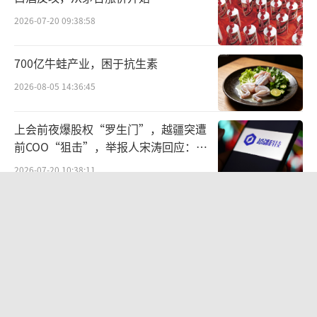
播间整体休假停播日子外，董宇辉至少还有12
2026-07-20 09:38:58
天未现身直播间。这种情况似乎已经成了定
700亿牛蛙产业，困于抗生素
例，截至5月20日，董宇辉5月仅有6天出现在直
播间。
2026-08-05 14:36:45
上会前夜爆股权“罗生门”，越疆突遭
前COO“狙击”，举报人宋涛回应：离
职时无股权返还约定
2026-07-20 10:38:11
华夏银行迎来“北银系”高管密集补位
合规阵痛与治理变局交织
2026-08-05 16:27:55
蒸发20亿，关闭工厂，货架滞销，“豆
奶大王”卖地求生？