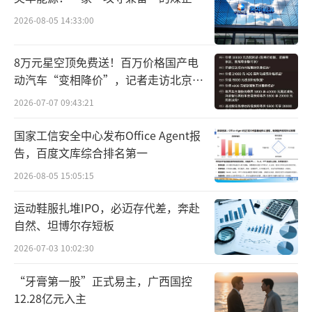
2026-08-05 14:33:00
8万元星空顶免费送！百万价格国产电
动汽车“变相降价”，记者走访北京门
店…
2026-07-07 09:43:21
国家工信安全中心发布Office Agent报
告，百度文库综合排名第一
疯狂小杨哥跌出榜单不难解释，4月，小杨
2026-08-05 15:05:15
哥仅直播了三天。其中，4月27日直播5个小
运动鞋服扎堆IPO，必迈存代差，奔赴
时，带货超1亿元；4月29日直播约40分钟，并
自然、坦博尔存短板
未带货；4月30日直播1个半小时，带货50万-70
2026-07-03 10:02:30
万。
“牙膏第一股”正式易主，广西国控
至于董宇辉从从前三跌至第九的原因，一
12.28亿元入主