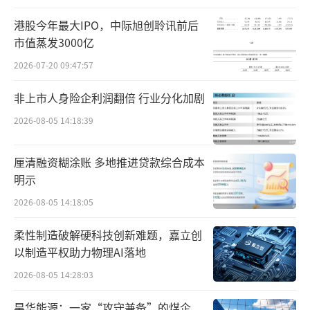
连续三个月闯入抖音带货榜前三后，排名掉到
港股今年最大IPO，中际旭创聆讯前后
了第九名。
市值蒸发3000亿
2026-07-20 09:47:57
非上市人身险企利润翻倍 行业分化加剧
2026-08-05 14:18:39
厘清融资糊涂账 多地推进贷款综合成本
明示
2026-08-05 14:18:05
柔性制造破解硬科技创新难题，嘉立创
以制造平权助力物理AI落地
2026-08-05 14:28:03
昊华能源：一家“攻守兼备”的煤企