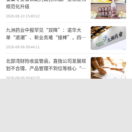
规范化升级
积极拥抱第三方商家也让京东的低价生态
2026-08-10 15:40:22
更为健康。鳌头财经了解到，京东在内部的源
九洲药业中报罕见“双降”：诺华大
倾斜上以低价为导向，自营和第三方商家各凭
单“退潮”、新业务难“接棒”，四大
本事，谁的价格更低谁就获得更多流量倾斜。
难关待闯
2026-08-06 09:44:11
这一举措下第三方商家大量涌入，在繁荣了京
东商家生态的同时也促进了京东平台整个价格
北部湾财险收监管函，直指公司发展规
划不合理、产品管理不到位等核心“痛
体系的丰富度体的低价。
点”
2026-08-06 09:43:25
降价不降质
英矽智能、晶泰、薛定谔... AI制药企业
都在靠什么赚钱？
京东在服务和质量上一直是业界标杆，在
百亿补贴的同时，京东也并未放弃自身优势，
2026-07-24 11:36:56
而是将优势放大，“又便宜又好”，“便
调查|悦龄生活直播“剧本杀”围猎老
宜”是基础，“好”才是核心。
人：99元保健品号称可治脑萎缩，靠鸡