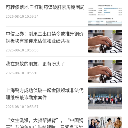
可转债落地 千红制药谋破肝素周期困局
“砸钱”百亿补贴一年多京东却更“赚
2026-08-10 10:59:24
钱”了
最近两年，低价成为电商平台间竞争的主
中信证券：刚果金出口禁令或推升铜价
铜板块有望迎来估值和业绩共振
题，今年618，各大电商平台几乎将“低价”卷
2026-08-10 10:56:56
到了极致，仅退款、自动跟价、取消预售、包
邮扩容……平台之间的低价之争愈演愈烈、手
我在蚂蚁的朋友，更有盼头了
段和方法也越来越简单明了。
2026-08-10 10:55:10
京东也加入了进来。去年3月份，京东全面
上海警方成功侦破一起金融领域非法代
上线了百亿补贴，今年618期间，京东更是宣布
理维权敲诈勒索案件
追加超100亿投入，补贴给用户，同时推出“超
2026-08-10 10:53:37
级惊喜红包”，红包额度高至3800元。
“女生洗澡，大叔帮搓背”，“中国锅
自营电商做百亿补贴会不会牺牲利润？公
王”苏泊尔AI广告辣眼睛，已紧急下架