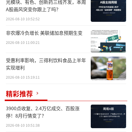
光模块、有色、创新药三线齐发，本周
事实上，低价并不意味着降低品质，吸引
A股画风突变你跟上了吗？
第三方商家也并不意味改变自营战略，市场在
2026-08-10 10:52:52
变，消费者在变，竞争对手也在变，京东必须
做出改变。
非农爆冷负增长 美联储加息预期生变
2026-08-10 11:00:21
618成为观察京东改变的窗口，今年618京
东喊出了“又便宜又好”的口号，“便宜”代
受惠利率影响，三得利饮料食品上半年
表着低价，“好”代表着服务和产品的品质，
实现增利
作为自营电商的代表，京东的百亿补贴做得怎
2026-08-10 15:19:11
么样？京东又是如何实现的价格力、产品力、
精彩推荐
服务力的平衡？京东低价背后的核心竞争力是
什么？这一核心竞争力又将带京东走多远？
3900点收复、2.4万亿成交、百股涨
停！8月行情变了？
这些问题的答案，都能在今年的618中找
2026-08-10 10:51:38
到。