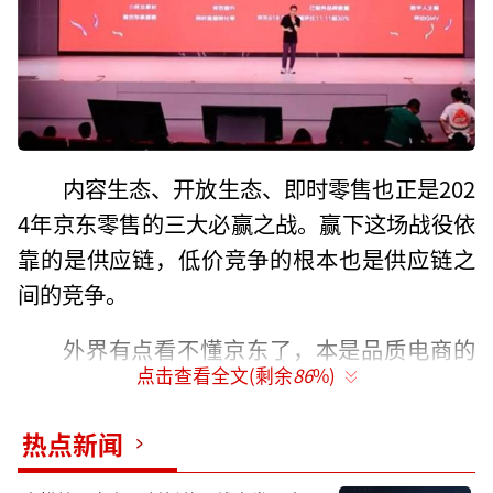
内容生态、开放生态、即时零售也正是202
4年京东零售的三大必赢之战。赢下这场战役依
靠的是供应链，低价竞争的根本也是供应链之
间的竞争。
外界有点看不懂京东了，本是品质电商的
点击查看全文(剩余
86
%)
代表，却加入到“百亿补贴”的行业中开始价
格内卷，本是自营电商的代表，也开始吸纳第
热点新闻
三方商家的入驻，京东越来越不像京东了。