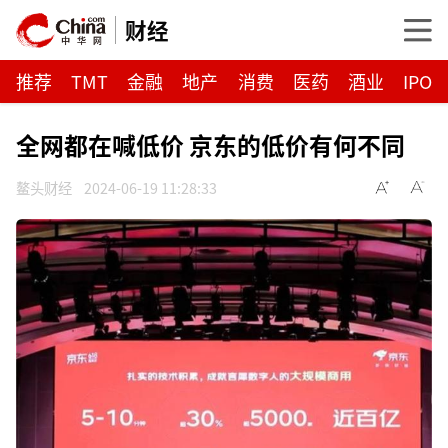
财经
推荐
TMT
金融
地产
消费
医药
酒业
IPO
全网都在喊低价 京东的低价有何不同
鳌头财经
2024-06-19 11:28:33