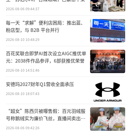
司的财务状况会不会受到影响？外界对于京东
2026-08-06 09:44:37
做补贴充满疑虑。在京东百亿补贴一年多的时
每一天“求解”便利店困局：推出蓝、
间后，财报给出了答案。
粉店型，与 B2B 平台并行
2026-08-10 10:48:29
百花奖联合即梦AI首次设立AIGC推优单
元：2038件作品参评，6部获推优荣誉
2026-08-10 14:51:46
安德玛2027财年Q1营收全面承压
2026-08-10 18:07:43
京东2023年财报显示，2023年京东营收1.
08万亿元，同比增长3.67%，净利润241.67亿
“超女”陈西贝被曝售假：百元羽绒服
号称鹅绒实为廉价飞丝，直播间卖出超
元，同比增长132.82%；今年一季度，京东营
百万元
收2600亿元，同比增长7.04%，净利润71.30亿
2026-08-06 09:42:26