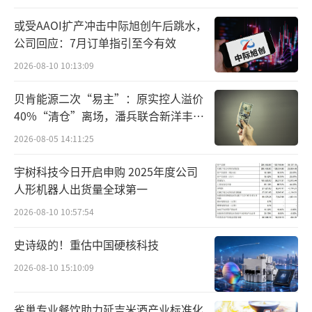
元同比增长13.88%。换言之，京东在百亿补贴
或受AAOI扩产冲击中际旭创午后跳水，
一年多的时间里，不仅实现了扭亏还收获了营
公司回应：7月订单指引至今有效
收和净利的双增长。
2026-08-10 10:13:09
如何做到的？
贝肯能源二次“易主”：原实控人溢价
40%“清仓”离场，潘兵联合新洋丰、
“一方面，京东在自营商品上通过大量采
宏科百世拟入主
2026-08-05 14:11:25
购获得了低价议价权，让商品有更多空间进行
宇树科技今日开启申购 2025年度公司
补贴，形成了补贴—销量提升—大量采购压低
人形机器人出货量全球第一
成本—补贴的正循环；另一方面，京东自身有
2026-08-10 10:57:54
完善的仓储、物流体系，高效能供应链的加持
下商品的流转效率大大提升，进一步提升了商
史诗级的！重估中国硬核科技
品的利润空间，实现了供应商、平台、消费者
2026-08-10 15:10:09
的三方共赢。”互联网行业分析人士向鳌头财
经表示。
雀巢专业餐饮助力延吉米酒产业标准化