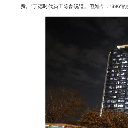
费。”宁德时代员工陈磊说道。但如今，“896