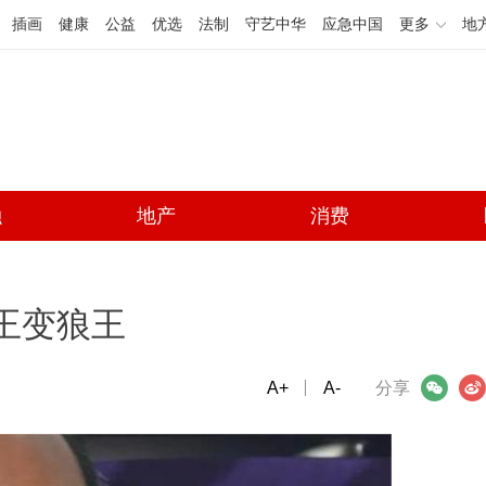
插画
健康
公益
优选
法制
守艺中华
应急中国
更多
地
融
地产
消费
宁王变狼王
A+
微信
A-
微博
分享