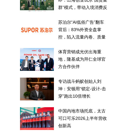
即：出海创业试水“国货集
群”模式，带动入境消费反
向种草
苏泊尔“AI低俗广告”翻车
背后：83%外资全盘掌
控，陷入流量内卷、质量
频发的负循环
体育营销成光伏出海重
地，隆基成为拜仁全球官
方合作伙伴
专访战斗蚂蚁创始人刘
坤：安顿用“锁定-设计-击
穿”跑出10倍增长
中国内地市场托底，太古
可口可乐2026上半年营收
创新高