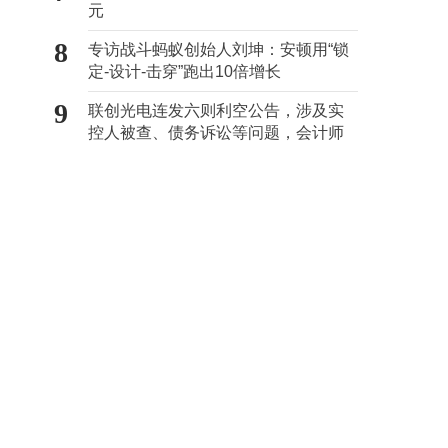
元
8
专访战斗蚂蚁创始人刘坤：安顿用“锁
定-设计-击穿”跑出10倍增长
9
联创光电连发六则利空公告，涉及实
控人被查、债务诉讼等问题，会计师
事务所曾出具“保留意见”