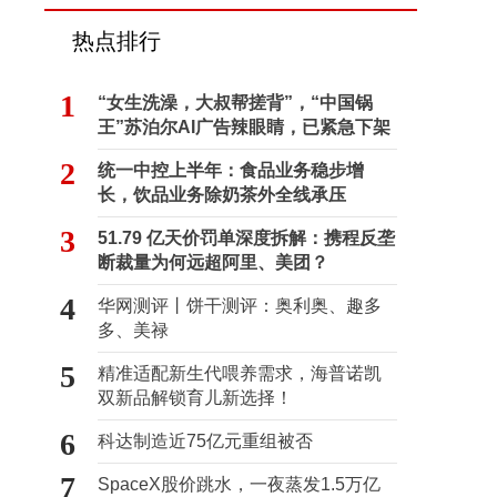
热点排行
1
“女生洗澡，大叔帮搓背”，“中国锅
王”苏泊尔AI广告辣眼睛，已紧急下架
2
统一中控上半年：食品业务稳步增
长，饮品业务除奶茶外全线承压
3
51.79 亿天价罚单深度拆解：携程反垄
断裁量为何远超阿里、美团？
4
华网测评丨饼干测评：奥利奥、趣多
多、美禄
5
精准适配新生代喂养需求，海普诺凯
双新品解锁育儿新选择！
6
科达制造近75亿元重组被否
7
SpaceX股价跳水，一夜蒸发1.5万亿