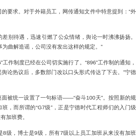
同的要求。对于外籍员工，网传通知文件中特意提到：“外
的差别待遇，迅速引燃了公众情绪，舆论一时沸沸扬扬。
事为曲解造谣，公司没有发出这样的规定。”
”工作制度已经在公司切实施行了。“896”工作制的通知，
起舆论热议后，多数部门改以口头形式传达了下去。”宁德
面被统一设置了一句标语——“奋斗100天”。按照新的规
加班，而所谓的“G7级”，正是宁德时代工程师们的入门级
没有加班费。
是8级，博士是9级，所有7级以上员工加班从来没有加班