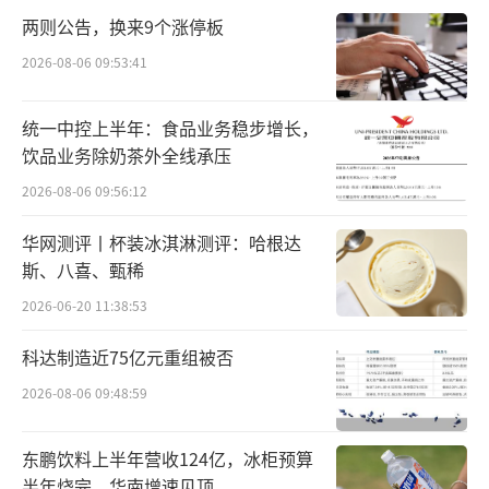
两则公告，换来9个涨停板
不过，这场盛宴中更兴奋和焦虑的，还是
2026-08-06 09:53:41
那些敢于豪赌英伟达股票的人。
统一中控上半年：食品业务稳步增长，
有人刚刚入场，投资者雪儿对「市界」表
饮品业务除奶茶外全线承压
示：“市值登顶，恰恰意味着英伟达的成长性
2026-08-06 09:56:12
还没到头。”她乐观地预计，英伟达至少还有
未来10年的上涨空间，“短期也至少能涨向150
华网测评丨杯装冰淇淋测评：哈根达
斯、八喜、甄稀
美金”。
2026-06-20 11:38:53
也有人落袋为安。投资者波波去年在高点
科达制造近75亿元重组被否
甩卖了一套房子，套出大把现金投入英伟达，
2026-08-06 09:48:59
结结实实地玩了一把心跳。他无疑是幸运
的，“毕竟这是为数不多的确定性上涨”，他
东鹏饮料上半年营收124亿，冰柜预算
对「市界」说。
半年烧完，华南增速见顶