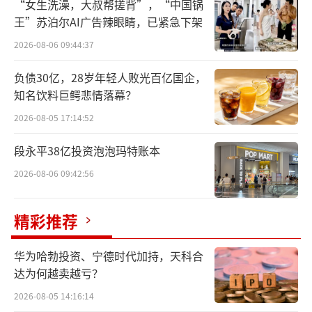
“女生洗澡，大叔帮搓背”，“中国锅
纳斯达克约40%的上涨市值。
王”苏泊尔AI广告辣眼睛，已紧急下架
2026-08-06 09:44:37
英伟达登顶同时，万马齐喑，微软、苹
果、谷歌、亚马逊、Meta、特斯拉齐齐下跌，
负债30亿，28岁年轻人败光百亿国企，
知名饮料巨鳄悲情落幕？
向新王屈膝。
2026-08-05 17:14:52
段永平38亿投资泡泡玛特账本
2026-08-06 09:42:56
精彩推荐
华为哈勃投资、宁德时代加持，天科合
达为何越卖越亏？
2026-08-05 14:16:14
▲（市值排名。图源/App Economy Insights）