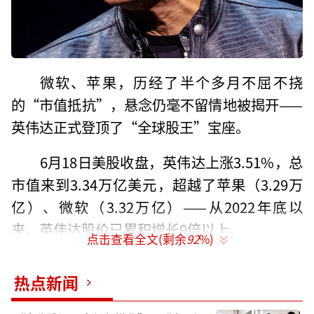
微软、苹果，历经了半个多月不屈不挠
的“市值抵抗”，悬念仍毫不留情地被揭开——
英伟达正式登顶了“全球股王”宝座。
6月18日美股收盘，英伟达上涨3.51%，总
市值来到3.34万亿美元，超越了苹果（3.29万
亿）、微软（3.32万亿）——从2022年底以
来，英伟达股价已累积增长9倍以上。
点击查看全文(剩余
92
%)
一鲸生，万物落。作为科技巨头AI战争
热点新闻
的“唯一军火商”，英伟达最近一个月里，股
价又飞速拉升了近50%——今年以来，更吸走了