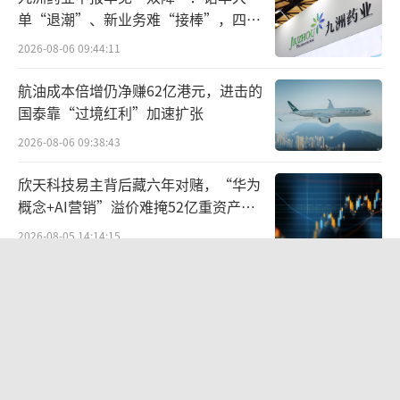
单“退潮”、新业务难“接棒”，四大
难关待闯
2026-08-06 09:44:11
航油成本倍增仍净赚62亿港元，进击的
国泰靠“过境红利”加速扩张
2026-08-06 09:38:43
每当有人预测，英伟达的股价是不是已被
欣天科技易主背后藏六年对赌，“华为
高估，它就会用新一轮上涨打破质疑。近期，
概念+AI营销”溢价难掩52亿重资产考
黄仁勋的演讲、客户站台，也都会成为市场层
验
2026-08-05 14:14:15
面的利好，并转化为上涨动力。
江小白起诉东方甄选案结果公布：构成
支撑起狂热股价的，最核心的是科技巨头
商业诋毁，赔偿30万元
的AI大战，为英伟达带来的“多到不可思议的
2026-08-03 16:34:22
订单”。
《伦敦合伙人》开播在即：出海创业试
5月23日，英伟达在2025财年的一季报中
水“国货集群”模式，带动入境消费反