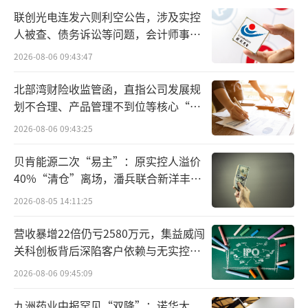
近25年的时间，才在2023年6月突破了万亿市
联创光电连发六则利空公告，涉及实控
值。而从1万亿，到2024年3月突破2万亿，仅
人被查、债务诉讼等问题，会计师事务
用了9个多月的时间。6月3日，英伟达市值突破
所曾出具“保留意见”
2026-08-06 09:43:47
了3万亿。这一次，它仅用了66个交易日。
北部湾财险收监管函，直指公司发展规
3万亿后，英伟达面前只剩下了苹果、微软
划不合理、产品管理不到位等核心“痛
点”
两大豪强。在市值交替上升中，英伟达实现登
2026-08-06 09:43:25
顶，花了约两个星期。接下来，它需要超越的
贝肯能源二次“易主”：原实控人溢价
只剩自己。
40%“清仓”离场，潘兵联合新洋丰、
宏科百世拟入主
2026-08-05 14:11:25
营收暴增22倍仍亏2580万元，集益威闯
关科创板背后深陷客户依赖与无实控人
困局
2026-08-06 09:45:09
九洲药业中报罕见“双降”：诺华大