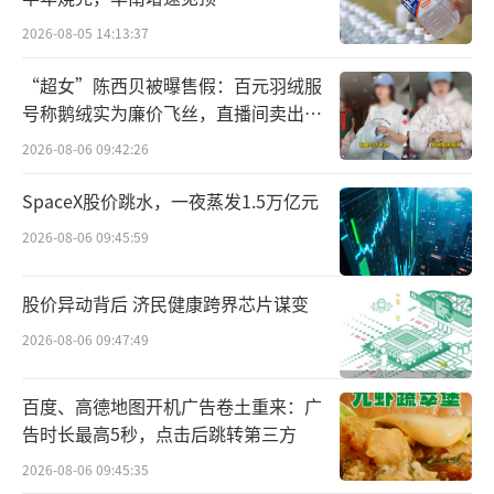
几天前，波波把英伟达全部卖出了。他没
2026-08-05 14:13:37
有透露这一笔入账了多少，只是淡淡地表示，
“超女”陈西贝被曝售假：百元羽绒服
自己准备从此退出股海，足够安心退休了。
号称鹅绒实为廉价飞丝，直播间卖出超
百万元
2026-08-06 09:42:26
新“王”加冕
SpaceX股价跳水，一夜蒸发1.5万亿元
市场对英伟达登顶的期待，从6月初就已经
2026-08-06 09:45:59
开始。彼时，英伟达超越了苹果，来到了全球
市值第二大公司。分析师便已纷纷给出预计：
股价异动背后 济民健康跨界芯片谋变
英伟达超过微软，只是时间问题。
2026-08-06 09:47:49
惊人的上涨速度，是这个造富故事中，最
百度、高德地图开机广告卷土重来：广
让人惊叹的部分。
告时长最高5秒，点击后跳转第三方
1999年1月，英伟达登陆纳斯达克，它用了
2026-08-06 09:45:35