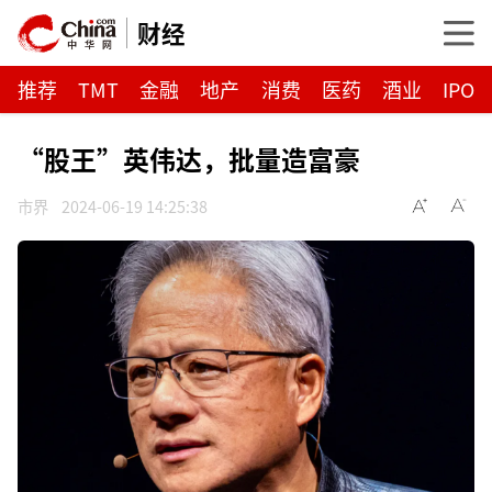
财经
推荐
TMT
金融
地产
消费
医药
酒业
IPO
“股王”英伟达，批量造富豪
市界
2024-06-19 14:25:38