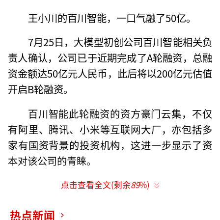
王小川的百川智能，一口气融了50亿。
7月25日，大模型初创公司百川智能相关负
责人确认，公司已于近期完成了A轮融资，总融
资金额达50亿元人民币，此后将以200亿元估值
开启B轮融资。
百川智能此轮融资的资方豪门云集，不仅
有阿里、腾讯、小米等互联网大厂，亦包括多
家有国资背景的投资机构，这进一步显示了资
本对该公司的青睐。
事实上，百川智能顺遂的融资之路，离不
点击查看全文(剩余
89
%)
开其创始人王小川强大的“朋友圈”。离开搜
热点新闻
狗后，王小川便将目光投向了AI领域，在大模