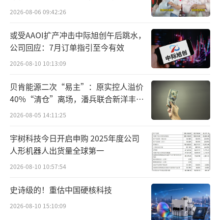
百万元
凭借着大笔的资金支持和公司优质的人才
2026-08-06 09:42:26
力量，百川智能成立不到100天，便发布了Baic
或受AAOI扩产冲击中际旭创午后跳水，
huan-7B、Baichuan-13B两款开源可免费商用
公司回应：7月订单指引至今有效
的中文大模型，且在多个权威评测榜单均名列
2026-08-10 10:13:09
前茅，下载量突破百万。
贝肯能源二次“易主”：原实控人溢价
40%“清仓”离场，潘兵联合新洋丰、
值得一提的是，不同于其他的大模型企
宏科百世拟入主
业，百川智能是国内唯一一家专注医疗的大模
2026-08-05 14:11:25
型公司，并在AI医疗技术和应用上均取得了阶
宇树科技今日开启申购 2025年度公司
段性进展。
人形机器人出货量全球第一
2026-08-10 10:57:54
公司自研的通用医疗增强大模型在多个权
威评测中超越了GPT-4，在7月初举办的世界人
史诗级的！重估中国硬核科技
工智能大会（WAIC）上首次对外展示了AI健康
2026-08-10 15:10:09