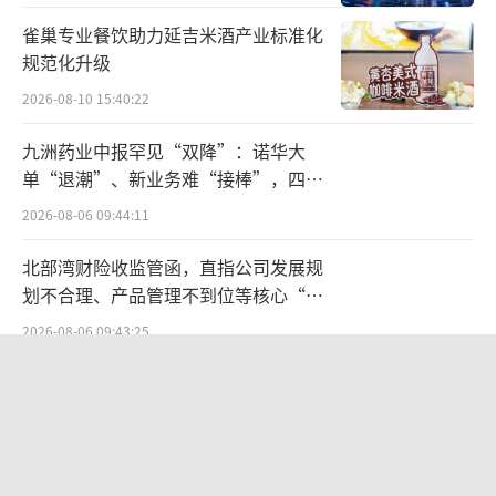
顾问这一AI医疗类应用
雀巢专业餐饮助力延吉米酒产业标准化
重整旗鼓的王小川
规范化升级
2026-08-10 15:40:22
对于百川智能来说，发展之路如此顺遂，
离不开王小川此前的积累。
九洲药业中报罕见“双降”：诺华大
单“退潮”、新业务难“接棒”，四大
清华本科期间，王小川加入华人青年社区C
难关待闯
2026-08-06 09:44:11
hinaRen创业项目实习，随着ChinaRen被搜狐
北部湾财险收监管函，直指公司发展规
收购，王小川由此成为搜狐的一员，此后更是
划不合理、产品管理不到位等核心“痛
做出了第三代中文搜索引擎搜狗，并在2005年
点”
2026-08-06 09:43:25
成为搜狐当时最年轻的副总裁。
英矽智能、晶泰、薛定谔... AI制药企业
2010年，谷歌宣布退出中国，彼时意气风
都在靠什么赚钱？
发的红衣教主周鸿祎欲和搜狐成立一家合资公
2026-07-24 11:36:56
司专做搜索。但在王小川撮合下，张朝阳最终