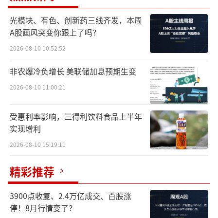
型浪潮席卷全球之后，他便果断邀请各大知名
光模块、有色、创新药三线齐发，本周
科技公司的优秀AI人才组建了百川智能的研发
A股画风突变你跟上了吗？
团队。
2026-08-10 10:52:52
正是凭借着雄厚的资金实力和人才储备，
非农爆冷负增长 美联储加息预期生变
百川智能成功从一众大模型企业中脱颖而出。
2026-08-10 11:00:21
估值达200亿
受惠利率影响，三得利饮料食品上半年
实现增利
大模型赛道又诞生一家独角兽企业。
2026-08-10 15:19:11
近日，位列大模型企业第一梯队的百川智
精彩推荐
能完成了金额达50亿元人民币的A轮融资，并且
公司还将以200亿元的估值开启B轮融资。
3900点收复、2.4万亿成交、百股涨
停！8月行情变了？
百川智能此轮融资的投资方有阿里、小