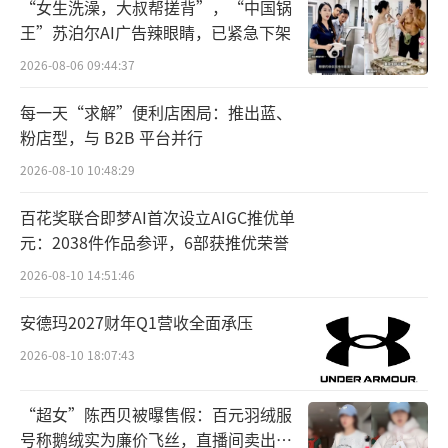
“女生洗澡，大叔帮搓背”，“中国锅
来自搜狗、百度、华为、微软、字节、腾讯等
王”苏泊尔AI广告辣眼睛，已紧急下架
知名科技公司的AI顶尖人才组成。
2026-08-06 09:44:37
早在成立之初，王小川就通过自掏腰包和
每一天“求解”便利店困局：推出蓝、
好友的帮助，为百川智能带来了5000万美元的
粉店型，与 B2B 平台并行
启动资金。
2026-08-10 10:48:29
2023年10月，百川智能宣布完成3亿美元
百花奖联合即梦AI首次设立AIGC推优单
元：2038件作品参评，6部获推优荣誉
的A1轮战略融资，并表示参投方有阿里、腾
2026-08-10 14:51:46
讯、小米等科技巨头及多家顶级投资机构。短
短半年便累计融资金额3.5亿美元的百川智能，
安德玛2027财年Q1营收全面承压
一举成为国内大模型企业的头部之一。
2026-08-10 18:07:43
此后，百川智能又陆续完成了多次融资，
“超女”陈西贝被曝售假：百元羽绒服
直到现在，百川智能宣布完成A轮融资。
号称鹅绒实为廉价飞丝，直播间卖出超