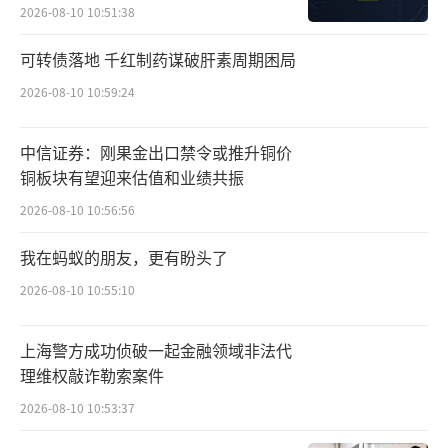
2026-08-10 10:51:38
米、腾讯、亚投资本、中金等头部大厂和市场
化投资机构，也包括北京市人工智能产业投资
可转债落地 千红制药谋破肝素周期困局
基金、上海人工智能产业投资基金、深创投等
2026-08-10 10:59:24
国资背景产业投资基金。
中信证券：刚果金出口禁令或推升铜价
其中，北京市人工智能产业投资基金的目
铜板块有望迎来估值和业绩共振
标规模为100亿元，在百川智能之前，该基金已
2026-08-10 10:56:56
经投资了智谱AI、深势科技、面壁智能等大模
我在蚂蚁的朋友，更有盼头了
型企业。
2026-08-10 10:55:10
公司官网介绍称，百川智能成立于2023年4
月10日，由前搜狗公司CEO王小川创立。公司
上海警方成功侦破一起金融领域非法代
以帮助大众轻松、普惠地获取世界知识和专业
理维权敲诈勒索案件
服务为使命，致力于通过语言AI的突破，构建
2026-08-10 10:53:37
中国最优秀的大模型底座。公司的核心团队由