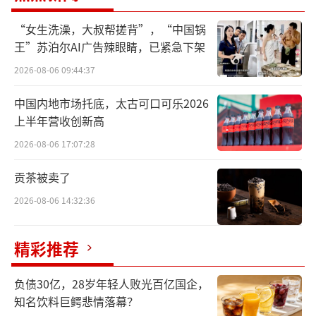
趁势而上，抢抓机遇。2024年末，双方将
推进博世、西门子品牌专区加速入驻苏宁易购
“女生洗澡，大叔帮搓背”，“中国锅
王”苏泊尔AI广告辣眼睛，已紧急下架
焕新升级的超100家核心大店。同时，在全国范
围内落地数百场促销活动，包括服务社区行、
2026-08-06 09:44:37
进驻社区卫星站等，为消费者在家门口打造省
中国内地市场托底，太古可口可乐2026
心便捷的换新体验。11月22日，苏宁易购将同
上半年营收创新高
步启动博西品牌节与冬季热水节，博西品牌节
2026-08-06 17:07:28
预计发放抖音本地生活优惠券4万张，冬季热水
贡茶被卖了
节中洗碗机全部产品均享受“八免”至尊服
2026-08-06 14:32:36
务。
为满足消费者多元化选择需求，2024年，
精彩推荐
苏宁易购携手博西开展74场新品发布会并发布
负债30亿，28岁年轻人败光百亿国企，
了数十款高质量产品，覆盖了冰箱、洗衣机、
知名饮料巨鳄悲情落幕？
洗碗机等多个品类。在苏宁易购门店，博世·