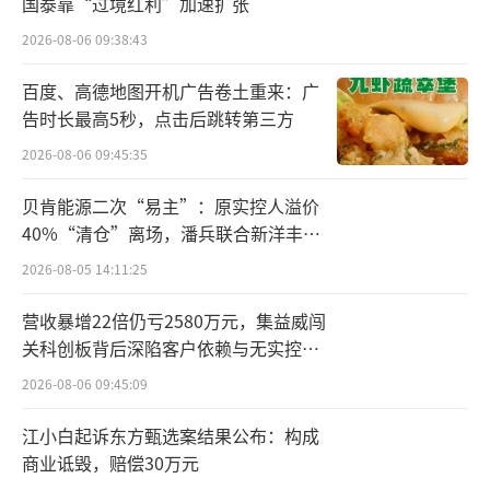
国泰靠“过境红利”加速扩张
2026-08-06 09:38:43
百度、高德地图开机广告卷土重来：广
告时长最高5秒，点击后跳转第三方
2026-08-06 09:45:35
贝肯能源二次“易主”：原实控人溢价
40%“清仓”离场，潘兵联合新洋丰、
宏科百世拟入主
2026-08-05 14:11:25
营收暴增22倍仍亏2580万元，集益威闯
关科创板背后深陷客户依赖与无实控人
困局
2026-08-06 09:45:09
江小白起诉东方甄选案结果公布：构成
商业诋毁，赔偿30万元