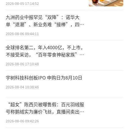
2026-08-05 17:14:52
零巧F8s平嵌冰箱、西门子无界平嵌法式多门冰
箱、西门子AI超氧真空舱无界Pro系列冰箱等多
九洲药业中报罕见“双降”：诺华大
单“退潮”、新业务难“接棒”，四大
款新品即将迎来上市。
难关待闯
2026-08-06 09:44:11
此外，苏宁易购与博西持续推动场景体验
全球排名第二，年入4000亿，不上市，
升级，提供阳台、厨房、客厅等智慧家庭全场
不接受采访，“百年零食神秘家族”浮
景解决方案，为消费者带来沉浸式选购新体
出水面？
2026-08-06 17:10:48
验。2024年，双方还将落地超230场“AI魔法厨
房”、“焕新超氧体验”、“主题游园会”等
宇树科技科创板IPO 申购日为8月10日
门店特色体验活动，让消费者近距离体验家电
2026-08-04 10:38:46
新产品与新生活方式。
“超女”陈西贝被曝售假：百元羽绒服
博西家用电器集团大中华区高级副总裁胡
号称鹅绒实为廉价飞丝，直播间卖出超
博瀚表示，国补政策为中国家电消费市场注入
百万元
2026-08-06 09:42:26
强劲新活力。苏宁易购作为博西战略第一渠