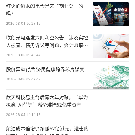
红火的酒水闪电仓是来“割韭菜”的
道，是博西家电长期以来的优质合作伙伴。未
吗？
来双方将继续加强组织协同，打造高品质家电
2026-08-04 10:27:15
产品与服务。
联创光电连发六则利空公告，涉及实控
苏宁易购集团总裁任峻指出，中国家电消
人被查、债务诉讼等问题，会计师事务
费市场广阔，未来合作中将充分发挥苏宁易购
所曾出具“保留意见”
2026-08-06 09:43:47
渠道优势，持续强化博世、西门子的产品力和
股价异动背后 济民健康跨界芯片谋变
品牌力，打造更具竞争力的专供产品体系，满
2026-08-06 09:47:49
足中国消费者对于优质产品的需求。
（责任编辑：z
x0280）
欣天科技易主背后藏六年对赌，“华为
概念+AI营销”溢价难掩52亿重资产考
验
2026-08-05 14:14:15
航油成本倍增仍净赚62亿港元，进击的