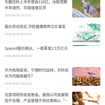
东鹏饮料上半年营收124亿，冰柜预算
半年烧完，华南增速见顶
2026-08-05 14:13:37
股价异动背后 济民健康跨界芯片谋变
2026-08-06 09:47:49
SpaceX股价跳水，一夜蒸发1.5万亿元
2026-08-06 09:45:59
华为哈勃投资、宁德时代加持，天科合
今年以来，在存量换新需求驱动下，老板
达为何越卖越亏？
电器在苏宁易购渠道呈现出高端化、智能化、
2026-08-05 14:16:14
嵌入式消费新趋势。数据显示，1-7月老板电器
超薄烟机、数字厨电销售分别同比增长15.
北部湾财险收监管函，直指公司发展规
划不合理、产品管理不到位等核心“痛
8%、21.5%。其中，凭借AI智能烹饪技术和看