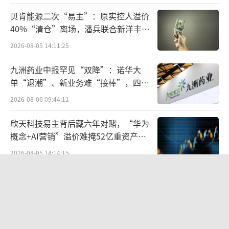
999柜体产品送3500元大家电优惠券等优惠以
贝肯能源二次“易主”：原实控人溢价
及三免服务。消费者购买厨电产品，可享受免
40%“清仓”离场，潘兵联合新洋丰、
宏科百世拟入主
费上门设计、免费安装、免费橱柜改造服务。
2026-08-05 14:11:25
（责任编辑：zx0280）
九洲药业中报罕见“双降”：诺华大
单“退潮”、新业务难“接棒”，四大
难关待闯
2026-08-06 09:44:11
欣天科技易主背后藏六年对赌，“华为
概念+AI营销”溢价难掩52亿重资产考
验
2026-08-05 14:14:15
航油成本倍增仍净赚62亿港元，进击的
国泰靠“过境红利”加速扩张
2026-08-06 09:38:43