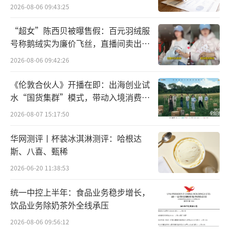
点”
2026-08-06 09:43:25
得见摸得着的场景体验优势，数字厨电81-i1走
进千家万户，7月强势登顶奥维畅销榜TOP1，
“超女”陈西贝被曝售假：百元羽绒服
成为爆款单品。
号称鹅绒实为廉价飞丝，直播间卖出超
百万元
2026-08-06 09:42:26
老板电器总裁任富佳表示，双方在厨房电
器领域合作积累深厚友谊和丰厚经验，在战略
《伦敦合伙人》开播在即：出海创业试
水“国货集群”模式，带动入境消费反
定位和目标上保持高度一致。从用户需求出
向种草
2026-08-07 15:17:50
发，双方将以新技术迭代新产品、以新场景撬
动新消费，打造烹饪全链路整体解决方案。
华网测评丨杯装冰淇淋测评：哈根达
斯、八喜、甄稀
随着金九银十家装旺季的到来，家装消费
2026-06-20 11:38:53
市场热度不断攀升。8月23日，苏宁易购将全面
启动秋季家装节暨老板电器品牌节活动，打响
统一中控上半年：食品业务稳步增长，
饮品业务除奶茶外全线承压
秋季厨卫家装消费第一枪。在国家政策支持
2026-08-06 09:56:12
下，苏宁易购加码以旧换新补贴至高20%、买9