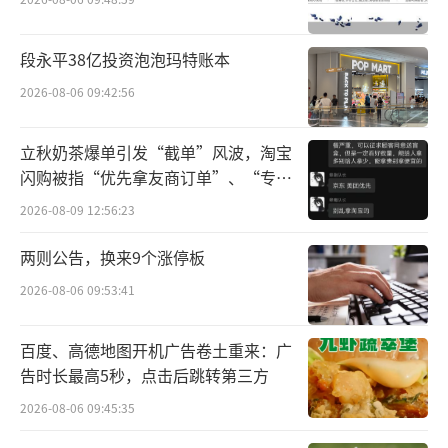
是快速响应市场变化的作战中枢。”苏宁易购
集团总裁任峻强调，当前存量家电市场换新需
段永平38亿投资泡泡玛特账本
求空间广阔，双方将紧抓消费机遇，通过升级
2026-08-06 09:42:56
场景体验、优化产品结构，持续打造更沉浸式
的逛购体验和更具“质价比”的行业爆款产
立秋奶茶爆单引发“截单”风波，淘宝
品。
闪购被指“优先拿友商订单”、“专挑
贵的拿”
2026-08-09 12:56:23
会上，双方联合发布领航系列油烟机新品8
3K8，进一步扩充新质家电换新矩阵。据介绍，
两则公告，换来9个涨停板
该款油烟机新品拥有24m³/min的爆炒风量，能
2026-08-06 09:53:41
快速拢吸油烟从而实现清爽烹饪，超薄平嵌的
设计可以完美“隐入”橱柜以释放更多厨房空
百度、高德地图开机广告卷土重来：广
告时长最高5秒，点击后跳转第三方
间，兼具了实用与美观。
2026-08-06 09:45:35