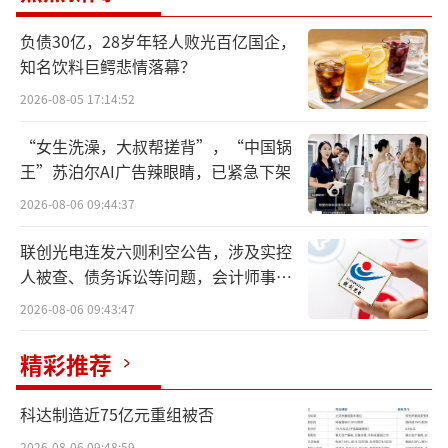
的家电换新网络。
负债30亿，28岁年轻人败光百亿国企，
知名饮料巨鳄悲情落幕？
针对厨电市场存量换新需求，双方将投入
超500万元用以15年老用户免费换新、免费厨房
2026-08-05 17:14:52
改造等服务提升用户换新体验，并通过本地化
“女生洗澡，大叔帮搓背”，“中国锅
直播、新品品鉴会等双线活动，为用户带来好
王”苏泊尔AI广告辣眼睛，已紧急下架
看好玩好逛的逛购体验。
2026-08-06 09:44:37
值得一提的是，818期间，老板电器将作为
联创光电连发六则利空公告，涉及实控
人被查、债务诉讼等问题，会计师事务
首个厨电品牌入驻苏宁易购总部，开展联合办
所曾出具“保留意见”
公。联合经营体的成立标志着双方战略合作迈
2026-08-06 09:43:47
入组织机制更加健全、区域统筹更加系统、协
精彩推荐
同联动更加高效的新阶段。
科达制造近75亿元重组被否
“联合经营体是双方高效协同的纽带，更
2026-08-06 09:48:59