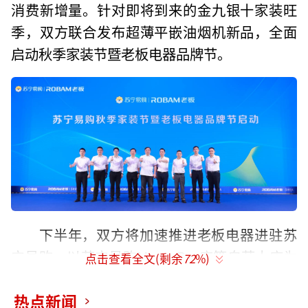
消费新增量。针对即将到来的金九银十家装旺
季，双方联合发布超薄平嵌油烟机新品，全面
启动秋季家装节暨老板电器品牌节。
下半年，双方将加速推进老板电器进驻苏
宁易购，以苏宁易购Max、Pro店等自营大店为
点击查看全文(剩余
72
%)
中心旗舰打造中国新厨房智能体验阵地，以零
售云店、社区卫星站等近场业态构建近在身边
热点新闻