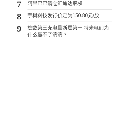
7
阿里巴巴清仓汇通达股权
8
宇树科技发行价定为150.80元/股
9
桩数第三充电量断层第一 特来电们为
什么赢不了滴滴？