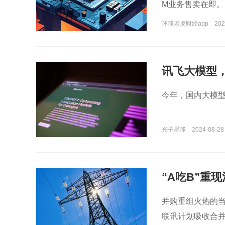
M业务售卖在即。
环球老虎财经app
202
讯飞大模型
今年，国内大模
光子星球
2024-08-28
“A吃B”重
并购重组火热的当
联讯计划吸收合并