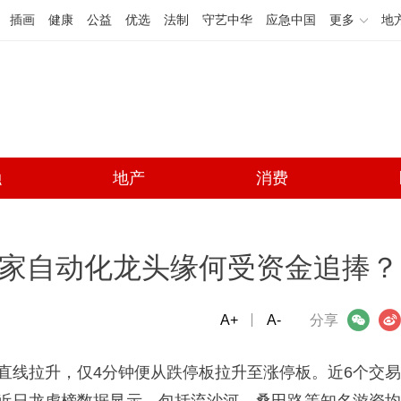
插画
健康
公益
优选
法制
守艺中华
应急中国
更多
地
融
地产
消费
这家自动化龙头缘何受资金追捧？
A+
微信
A-
微博
分享
开盘后直线拉升，仅4分钟便从跌停板拉升至涨停板。近6个交易