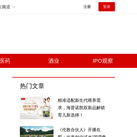
方频道
注册
登录
医药
酒业
IPO观察
热门文章
精准适配新生代喂养需
求，海普诺凯双新品解锁
育儿新选择！
《伦敦合伙人》开播在