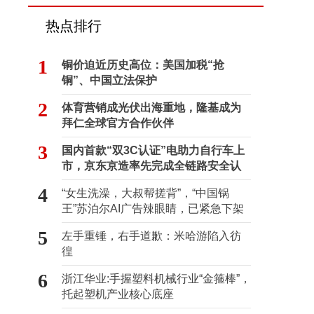
热点排行
1
铜价迫近历史高位：美国加税“抢
铜”、中国立法保护
2
体育营销成光伏出海重地，隆基成为
拜仁全球官方合作伙伴
3
国内首款“双3C认证”电助力自行车上
市，京东京造率先完成全链路安全认
证
4
“女生洗澡，大叔帮搓背”，“中国锅
王”苏泊尔AI广告辣眼睛，已紧急下架
5
左手重锤，右手道歉：米哈游陷入彷
徨
6
浙江华业:手握塑料机械行业“金箍棒”，
托起塑机产业核心底座