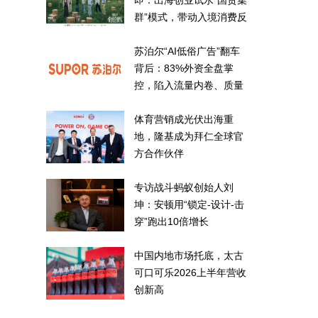
即：出海创业试水“国货集
群”模式，带动入境消费反
向种草
苏泊尔“AI低俗广告”翻车
背后：83%外资全盘掌
控，陷入流量内卷、质量
频发的负循环
体育营销成光伏出海重
地，隆基成为拜仁全球官
方合作伙伴
专访战斗蚂蚁创始人刘
坤：安顿用“锁定-设计-击
穿”跑出10倍增长
中国内地市场托底，太古
可口可乐2026上半年营收
创新高