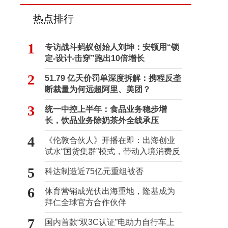
热点排行
1
专访战斗蚂蚁创始人刘坤：安顿用“锁
定-设计-击穿”跑出10倍增长
2
51.79 亿天价罚单深度拆解：携程反垄
断裁量为何远超阿里、美团？
3
统一中控上半年：食品业务稳步增
长，饮品业务除奶茶外全线承压
4
《伦敦合伙人》开播在即：出海创业
试水“国货集群”模式，带动入境消费反
向种草
5
科达制造近75亿元重组被否
6
体育营销成光伏出海重地，隆基成为
拜仁全球官方合作伙伴
7
国内首款“双3C认证”电助力自行车上