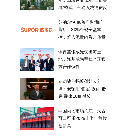
即：出海创业试水“国货集
群”模式，带动入境消费反
向种草
苏泊尔“AI低俗广告”翻车
背后：83%外资全盘掌
控，陷入流量内卷、质量
频发的负循环
体育营销成光伏出海重
地，隆基成为拜仁全球官
方合作伙伴
专访战斗蚂蚁创始人刘
坤：安顿用“锁定-设计-击
穿”跑出10倍增长
中国内地市场托底，太古
可口可乐2026上半年营收
创新高