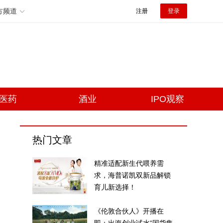
方频道
注册
登录
医药
酒业
IPO观察
热门文章
精准适配新生代喂养需
求，海普诺凯双新品解锁
育儿新选择！
《伦敦合伙人》开播在