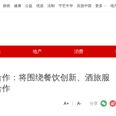
插画
健康
公益
优选
法制
守艺中华
应急中国
更多
地
融
地产
消费
合作：将围绕餐饮创新、酒旅服
合作
A+
微信
A-
微博
分享