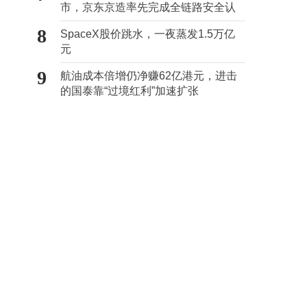
市，京东京造率先完成全链路安全认
证
8
SpaceX股价跳水，一夜蒸发1.5万亿
元
9
航油成本倍增仍净赚62亿港元，进击
的国泰靠“过境红利”加速扩张