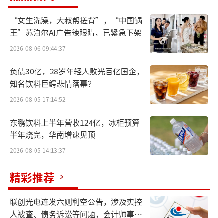
品”这个观点。在今年7月份，卢放就曾发长微
博谈过这一问题，在10月15日当天卢放还转发
“女生洗澡，大叔帮搓背”，“中国锅
王”苏泊尔AI广告辣眼睛，已紧急下架
了这条长微博。在这条微博中，卢放指出，在
消费升级、技术迭代和金融方案普及的推动
2026-08-06 09:44:37
下，汽车行业正呈现出明显的“快消品化”趋
负债30亿，28岁年轻人败光百亿国企，
势：新车迭代速度加快，营销方式愈发多元，
知名饮料巨鳄悲情落幕？
消费心态也在发生转变，换车周期缩短至3-5
2026-08-05 17:14:52
年。
东鹏饮料上半年营收124亿，冰柜预算
半年烧完，华南增速见顶
2026-08-05 14:13:37
精彩推荐
联创光电连发六则利空公告，涉及实控
人被查、债务诉讼等问题，会计师事务