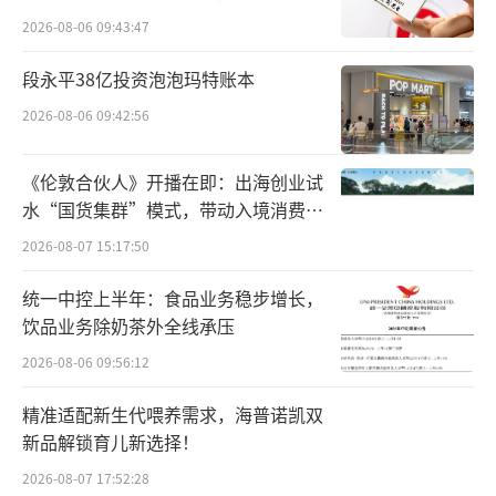
所曾出具“保留意见”
2026-08-06 09:43:47
段永平38亿投资泡泡玛特账本
2026-08-06 09:42:56
《伦敦合伙人》开播在即：出海创业试
水“国货集群”模式，带动入境消费反
向种草
2026-08-07 15:17:50
统一中控上半年：食品业务稳步增长，
饮品业务除奶茶外全线承压
2026-08-06 09:56:12
精准适配新生代喂养需求，海普诺凯双
卢放认为，消费者对“新”的追求无可厚
新品解锁育儿新选择！
非，岚图也积极拥抱这一趋势，用更快的节奏
2026-08-07 17:52:28
满足用户需求，但是真正的创新不止