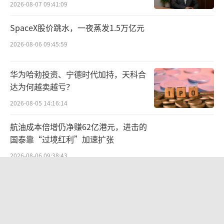
2026-08-07 09:41:09
成，只能依靠长期数据积淀、持续迭代优化，
以及一遍又一遍的实际验证。“久而久之，深
SpaceX股价跳水，一夜蒸发1.5万亿元
厚的制造经验和经验传承，会内化成一种造车
2026-08-06 09:45:59
的准则：对品质、安全与驾乘的深刻敬畏与精
准把握。这是需要时间铸就的行业门槛，也是
华为哈勃投资、宁德时代加持，天科合
达为何越卖越亏？
所有参与者必须尊重的客观规律！”卢放说
2026-08-05 14:16:14
道。
航油成本倍增仍净赚62亿港元，进击的
尽管卢放在发言中并没有直接提及小米，
国泰靠“过境红利”加速扩张
但这两段发言还是被认为是在“隔空喊话”小
2026-08-06 09:38:43
米。近日，因为SU7成都高速事故发生后，后
车门无法打开再次被推上风口浪尖。外界认
两则公告，换来9个涨停板
为，这与小米外门把手设计中，仅有电控开门
2026-08-06 09:53:41
方式，没有保留机械式开门方式有关。因此，