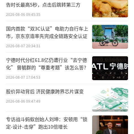
告时长最高5秒，点击后跳转第三方
早的微博中，卢放还提出，造车是一场考验时
2026-08-06 09:45:35
间和经验的马拉松，真正的竞争壁垒，往往藏
在“看不见的地方”--比如底盘调校的默契、安
国内首款“双3C认证”电助力自行车上
市，京东京造率先完成全链路安全认证
全系统的冗余、可靠性的千锤百炼。
2026-08-07 20:34:31
宁德时代分红61.8亿仍遭行业“去宁德
化” 曾毓群的“尊重考题”该怎么答？
2026-08-07 17:04:53
股价异动背后 济民健康跨界芯片谋变
2026-08-06 09:47:49
专访战斗蚂蚁创始人刘坤：安顿用“锁
定-设计-击穿”跑出10倍增长
卢放强调，这里面的每个细节都无法速