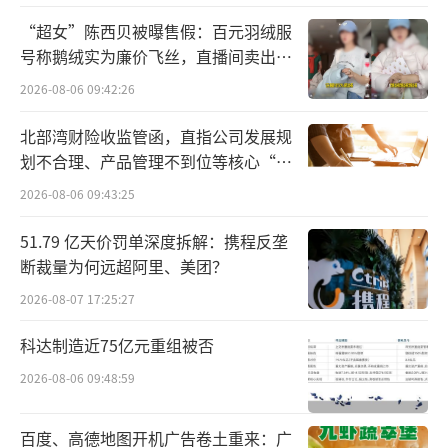
是“快”，汽车的核心价值在于高安全性、高
“超女”陈西贝被曝售假：百元羽绒服
号称鹅绒实为廉价飞丝，直播间卖出超
可靠性、高耐用性。卢放表示：“车与用户
百万元
是‘长期伙伴’，要一起共度几年风雨，要在
2026-08-06 09:42:26
恶劣环境下也能稳如泰山，守护用户安全，绝
北部湾财险收监管函，直指公司发展规
非即用即抛、用完即止。”
划不合理、产品管理不到位等核心“痛
点”
2026-08-06 09:43:25
在其看来，即使用户换车频率加快，安
全、耐用、可靠，依然是首位；即便车变成作
51.79 亿天价罚单深度拆解：携程反垄
断裁量为何远超阿里、美团？
为二手车流通，依然是一个有多次使用价值的
耐用消费品。“这个用户不用这个车了，还有
2026-08-07 17:25:27
下一个用户要用这个车。所以，车不可能成为
科达制造近75亿元重组被否
快消品，造车永远要符合‘车规级’标准，而
2026-08-06 09:48:59
不是快消品的‘消费级’标准。”卢放说道。
百度、高德地图开机广告卷土重来：广
除了“车不是快消品”外，在10月15日一