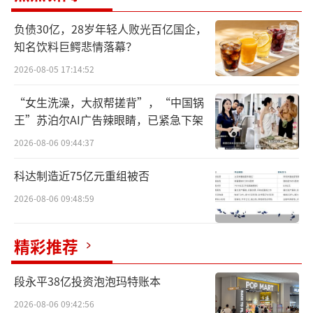
负债30亿，28岁年轻人败光百亿国企，
猿编程获得“教育品牌影响力奖”
知名饮料巨鳄悲情落幕？
2026-08-05 17:14:52
重塑智慧的全新图景
“女生洗澡，大叔帮搓背”，“中国锅
“人工智能教育的核心，其一让青少年具
王”苏泊尔AI广告辣眼睛，已紧急下架
备与人工智能协作的能力，其二培养人工智能
2026-08-06 09:44:37
时代的核心素养，不仅仅是让孩子适应这个时
代，更要培养未来的引领者和创造者。”李翊
科达制造近75亿元重组被否
在《从容向学，重塑智慧——AI时代教育的新范
2026-08-06 09:48:59
式》的主题演讲中，为我们描绘了一幅动人的
教育图景。
精彩推荐
这幅图景根植于猿编程独创的4C体系之
段永平38亿投资泡泡玛特账本
中，该体系通过Cognition（提升底层认知能
2026-08-06 09:42:56