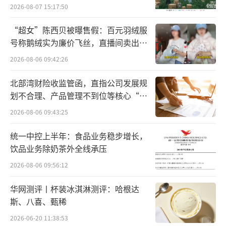
向种草
2026-08-07 15:17:50
“超女”陈西贝被曝售假：百元羽绒服
号称鹅绒实为廉价飞丝，直播间卖出超
百万元
2026-08-06 09:42:26
北部湾财险收监管函，直指公司发展规
划不合理、产品管理不到位等核心“痛
猿编程创始人李翊介绍“4C体系”
点”
2026-08-06 09:43:25
在这个过程中，最动人的是那些微小的成
统一中控上半年：食品业务稳步增长，
功瞬间。当孩子用代码召唤出屏幕上的小鸟，
饮品业务除奶茶外全线承压
并一步步把这个小鸟变得栩栩如生时，眼中闪
2026-08-06 09:56:12
烁的光芒胜过千言万语，每一次迭代都能收获
华网测评丨杯装冰淇淋测评：哈根达
成功的喜悦。李翊将这个过程比作“点滴幸福
斯、八喜、甄稀
感的积累”，这些看似微不足道的成就，正在
2026-06-20 11:38:53