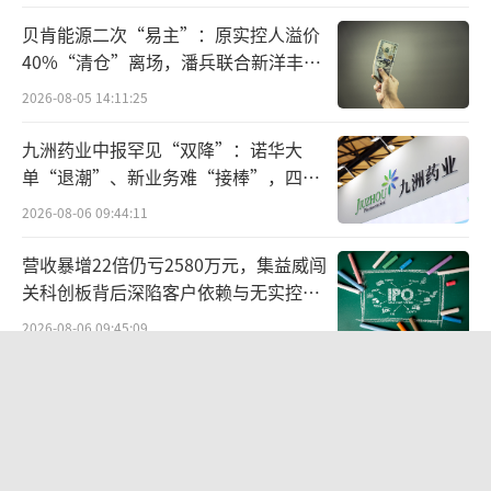
孩子们心中筑起坚实的自信堡垒。
贝肯能源二次“易主”：原实控人溢价
李翊在现场展示的“智能追光板”项目，
40%“清仓”离场，潘兵联合新洋丰、
完美诠释了学科融合的教育理念。在这个项目
宏科百世拟入主
2026-08-05 14:11:25
中，学生需要理解光电效应的科学原理，运用
九洲药业中报罕见“双降”：诺华大
光敏传感器技术，设计双向感应结构展现工程
单“退潮”、新业务难“接棒”，四大
思维，并通过代码实现“光强对比-方向判
难关待闯
2026-08-06 09:44:11
断”的数学逻辑。这种跨学科的学习方式，让
抽象的知识在动手实践中变得可感知、可应
营收暴增22倍仍亏2580万元，集益威闯
关科创板背后深陷客户依赖与无实控人
用。
困局
2026-08-06 09:45:09
“人工智能时代，一切都在变化，但教育
欣天科技易主背后藏六年对赌，“华为
育人的本质不变。”李翊的这句话，道出了教
概念+AI营销”溢价难掩52亿重资产考
育的真谛。在这个充满不确定性的时代，猿编
验
2026-08-05 14:14:15
程的使命愈发清晰：通过教育创新，帮助孩子