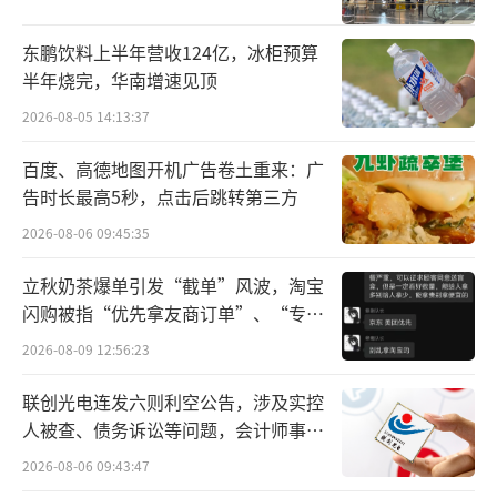
力）、Complex Thinking（锻炼复合思维能
力）、Confidence & Driver（促进自我效
东鹏饮料上半年营收124亿，冰柜预算
半年烧完，华南增速见顶
能）、Cross-discipline（赋能学科融合）四大
维度，深度聚焦青少年AI核心素养的系统化提
2026-08-05 14:13:37
升。
百度、高德地图开机广告卷土重来：广
告时长最高5秒，点击后跳转第三方
在猿编程的课堂里，编程成为一个充满趣
2026-08-06 09:45:35
味的“认知健身房”，通过一次次“编写—运
行—调试”的循环，完成对大脑前额叶的唤醒
立秋奶茶爆单引发“截单”风波，淘宝
闪购被指“优先拿友商订单”、“专挑
与锻炼。正如猿编程创始人李翊所言：“孩子
贵的拿”
专注力不足，往往是因为认知肌肉需要锻
2026-08-09 12:56:23
炼。”在这个过程中，包括专注力、工作记忆
联创光电连发六则利空公告，涉及实控
和抑制控制在内的底层认知能力都会得到锻
人被查、债务诉讼等问题，会计师事务
所曾出具“保留意见”
炼。
2026-08-06 09:43:47