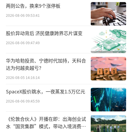
“如果把底层认知能力比作CPU和内存，
两则公告，换来9个涨停板
那么复合思维能力就是操作系统，良好的操作
2026-08-06 09:53:41
系统才能让大脑高效运转。”李翊表示。他在
现场演示了一系列案例，从制作龙舟到设计智
股价异动背后 济民健康跨界芯片谋变
能车，孩子们在项目中构建着自己的思维殿
2026-08-06 09:47:49
堂。他们从“感知-决策-执行”的基础模式出
华为哈勃投资、宁德时代加持，天科合
发，学会将复杂问题层层分解，再用创新的思
达为何越卖越亏？
维重新组合。这个过程，正是未来社会最需要
2026-08-05 14:16:14
的核心能力——系统思考与创新解决问题的生动
体现。
SpaceX股价跳水，一夜蒸发1.5万亿元
2026-08-06 09:45:59
《伦敦合伙人》开播在即：出海创业试
水“国货集群”模式，带动入境消费反