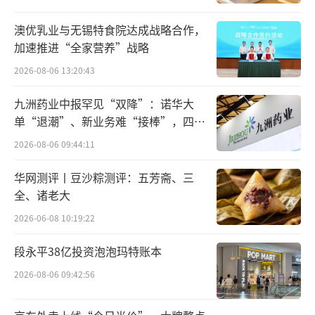
澳优乳业与无锡特食院达成战略合作，
加速推进“全家营养”战略
2026-08-06 13:20:43
九洲药业中报罕见“双降”：诺华大
单“退潮”、新业务难“接棒”，四大
难关待闯
2026-08-06 09:44:11
司徒文佑博士发表演讲
华网测评丨豆沙粽测评：五芳斋、三
全、诸老大
多年来，伊利携手乳业国家技术创新中
2026-06-08 10:19:22
心，持续推进乳铁蛋白、β-酪蛋白、α-乳白蛋
白等关键原料技术国产化落地，并在原制奶
段永平38亿投资泡泡玛特账本
酪、脱盐乳清等关键领域取得突破。正在建设
2026-08-06 09:42:56
的伊利奶酪智造标杆基地三期项目，将进一步
提升乳清蛋白、乳铁蛋白、酪蛋白等高价值乳