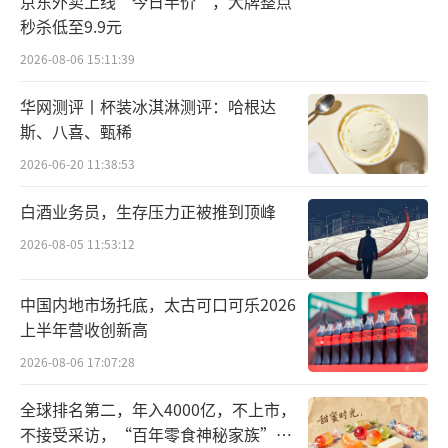
京东外卖上线“今日半价”，大牌整点
制品原料的自主供给能力。在海外，伊利旗下
秒杀低至9.9元
威士兰乳业第二座乳铁蛋白工厂正式投产，成
2026-08-06 15:11:39
为全球最大的乳铁蛋白生产基地之一。
华网测评丨杯装冰淇淋测评：哈根达
斯、八喜、甄稀
依托核心技术和关键原料生产能力的持续
2026-06-20 11:38:53
突破，伊利围绕不同人群、不同阶段、不同场
景的健康需求，构建起覆盖基础营养补给、精
白酒业务员，生存压力正被推到顶峰
准营养强化与场景化功能补充的三大产品体
2026-08-05 11:53:12
系。国内国际双线并进，标志着伊利在高附加
值乳品领域的技术实力与生产能力全面迈上新
中国内地市场托底，太古可口可乐2026
上半年营收创新高
台阶。
2026-08-06 17:07:28
全球排名第二，年入4000亿，不上市，
不接受采访，“百年零食神秘家族”浮