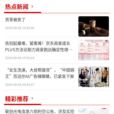
热点新闻
利集团凭借多项兼具科技含量、市场价值与消
费洞察的创新成果，荣获2项世界乳品创新奖、
贡茶被卖了
10项提名奖和7项推荐奖。目前，伊利已连续七
2026-08-06 14:32:36
年获得该奖项，成为在世界乳品创新奖斩获奖
项最多的亚洲乳企。
告别起量难、留客难！京东商家成长
PLUS方法论助力商家跑出确定性增长
伊利集团副总裁司徒文佑博士受邀在大会
路径
2026-08-06 15:56:24
首日核心环节“行业领导力论坛”上发表主旨
演讲并出席圆桌论坛。这也是伊利第十次登上
“女生洗澡，大叔帮搓背”，“中国锅
王”苏泊尔AI广告辣眼睛，已紧急下架
全球乳业大会演讲台，持续向世界展示中国乳
业在营养科学、产品创新与全球化发展中的前
2026-08-06 09:44:37
沿实践。同时，伊利集团携多款明星产品同步
精彩推荐
亮相现场，全方位展现伊利在精准营养领域的
创新成果。
联创光电连发六则利空公告，涉及实控