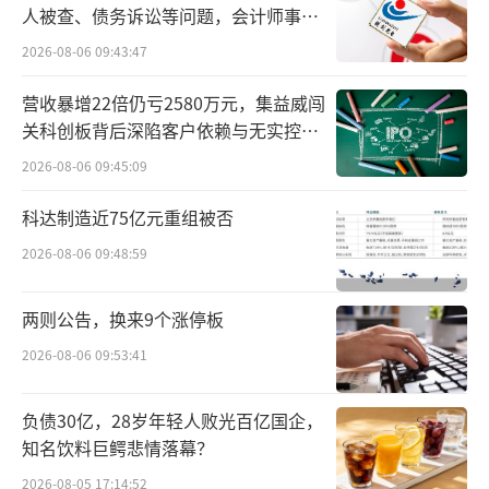
人被查、债务诉讼等问题，会计师事务
深耕精准营养研究，展现中国乳业创新方
所曾出具“保留意见”
2026-08-06 09:43:47
案
营收暴增22倍仍亏2580万元，集益威闯
当前，全球消费者对健康和营养的需求正
关科创板背后深陷客户依赖与无实控人
在发生深刻变革。正如伊利集团董事长潘刚所
困局
2026-08-06 09:45:09
指出：“消费者对乳品的需求已从基础的‘营
科达制造近75亿元重组被否
养补充’转向‘功能细分’与‘体验升
2026-08-06 09:48:59
级’。”面对日益多元化、个性化的消费趋
势，伊利率先在精准营养领域实现从技术自主
两则公告，换来9个涨停板
研发、规模化生产到产品应用的全产业链贯
2026-08-06 09:53:41
通，构建起系统化的精准营养产业化能力。
负债30亿，28岁年轻人败光百亿国企，
知名饮料巨鳄悲情落幕？
2026-08-05 17:14:52