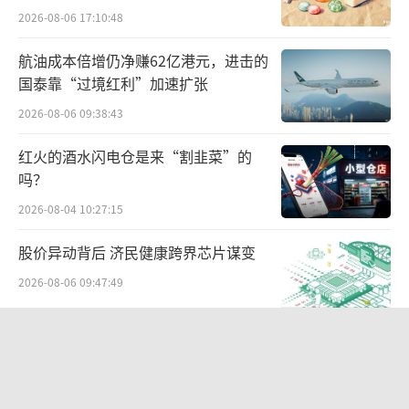
出水面？
2026-08-06 17:10:48
航油成本倍增仍净赚62亿港元，进击的
国泰靠“过境红利”加速扩张
2026-08-06 09:38:43
红火的酒水闪电仓是来“割韭菜”的
吗？
2026-08-04 10:27:15
圆桌论坛
股价异动背后 济民健康跨界芯片谋变
在“创新构建高价值健康解决方案”圆桌
论坛上，司徒文佑与全球乳业大会主席Richard
2026-08-06 09:47:49
Hall及多位国际权威专家，围绕精准营养科学
BAT，又一次在AI办公战场重逢
的最新突破以及乳制品行业如何把握健康老龄
2026-08-06 14:32:46
化等全球健康趋势展开深度对话，共同探讨高
价值功能性乳品的创新路径。