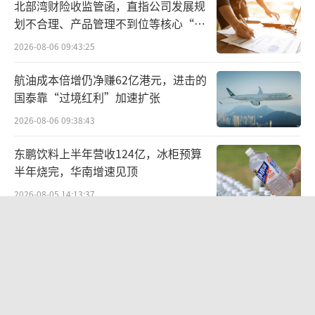
北部湾财险收监管函，直指公司发展规
划不合理、产品管理不到位等核心“痛
然而，这笔融资很快出现波折。就在配售
点”
2026-08-06 09:43:25
公告发布后不久，香港证监会与廉政公署启动
代号为“导火线”的联合执法行动，针对配股
航油成本倍增仍净赚62亿港元，进击的
内幕交易及贿赂行为展开调查。市场消息显
国泰靠“过境红利”加速扩张
示，被调查机构涉及无极资本等相关主体。随
2026-08-06 09:38:43
后，原本担任配售代理的中金公司与华泰国际
东鹏饮料上半年营收124亿，冰柜预算
相继通知终止配售协议，黑芝麻智能随后公告
半年烧完，华南增速见顶
终止配售代理安排，但保留与无极资本的认购
2026-08-05 14:13:37
协议，并表示将直接推进认购事项。
华网测评丨豆沙粽测评：五芳斋、三
全、诸老大
2026-06-08 10:19:22
股价异动背后 济民健康跨界芯片谋变