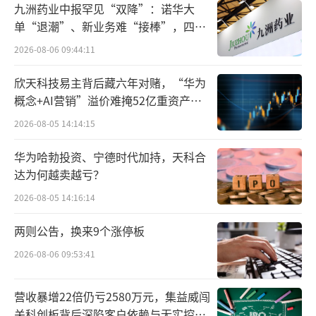
营状况突然恶化，而是其真实且持续的经营困
九洲药业中报罕见“双降”：诺华大
境的显性化。
单“退潮”、新业务难“接棒”，四大
难关待闯
2026-08-06 09:44:11
从财报数据来看，黑芝麻智能仍处于典型
欣天科技易主背后藏六年对赌，“华为
的高投入阶段。2025年，公司研发开支达14.17
概念+AI营销”溢价难掩52亿重资产考
亿元，远超营收规模，研发投入占营收比例超
验
2026-08-05 14:14:15
过170%。这意味着公司每赚1元钱，就要花掉
1.7元在研发上。
华为哈勃投资、宁德时代加持，天科合
达为何越卖越亏？
对比同行，地平线2025年研发开支51.54亿
2026-08-05 14:16:14
元，占营收比例也仅为137%。即便是行业头
两则公告，换来9个涨停板
部，也在用更低的“烧钱密度”换增长，而黑
芝麻智能的“研发投入产出比”显然更加堪
2026-08-06 09:53:41
忧。
营收暴增22倍仍亏2580万元，集益威闯
关科创板背后深陷客户依赖与无实控人