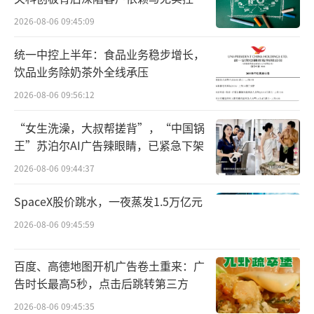
困局
2026-08-06 09:45:09
统一中控上半年：食品业务稳步增长，
饮品业务除奶茶外全线承压
2026-08-06 09:56:12
“女生洗澡，大叔帮搓背”，“中国锅
王”苏泊尔AI广告辣眼睛，已紧急下架
图源：财报截图
2026-08-06 09:44:37
不过，黑芝麻智能也在“缩衣节食”；202
SpaceX股价跳水，一夜蒸发1.5万亿元
5年，黑芝麻智能的销售开支同比下降27.2%，
2026-08-06 09:45:59
行政开支下降19.1%，说明经营效率有所改
善。但一家营收高速增长的公司，销售、行政
百度、高德地图开机广告卷土重来：广
等费用通常会同向增长，而黑芝麻智能在研发
告时长最高5秒，点击后跳转第三方
投入占营收超170%的背景下大幅压缩运营费
2026-08-06 09:45:35