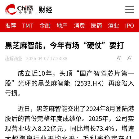
财经
推荐
TMT
金融
地产
消费
医药
酒业
IPO
黑芝麻智能，今年有场“硬仗”要打
趣解商业
2026-04-07 17:23:38
成立近10年，头顶“国产智驾芯片第一
股”光环的黑芝麻智能（2533.HK）再度陷入
亏损。
近日，黑芝麻智能交出了2024年8月登陆港
股后的首份完整年度成绩单。2025年，公司实
现营业收入8.22亿元，同比增长73.4%，增速
大幅跑赢行业平均水平；毛利率稳定在41.