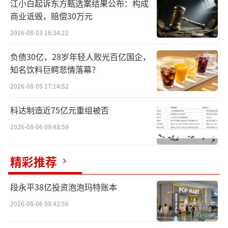
江小白起诉东方甄选案结果公布：构成
起，勾勒出黑芝麻智能当下的真实处境。当高
商业诋毁，赔偿30万元
阶智驾赛道从技术验证迈入规模放量的关键窗
2026-08-03 16:34:22
口，黑芝麻智能正面临一场关于节奏、效率和
负债30亿，28岁年轻人败光百亿国企，
生存空间的严峻考验。
知名饮料巨鳄悲情落幕？
10亿级亏损持续
2026-08-05 17:14:52
虽然黑芝麻智能2025年“由盈转亏”，但2
科达制造近75亿元重组被否
024年公司得以实现净利润3.13亿元，主要依赖
2026-08-06 09:48:59
于上市前向投资者发行的金融工具带来的高达2
0.47亿元的公允价值变动收益；这是一次性、
精彩推荐
非现金的账面利润，若剔除该因素后，公司202
段永平38亿投资泡泡玛特账本
4年实际经营亏损仍然高达17.54亿元。
2026-08-06 09:42:56
因此，2025年14.25亿元的净亏损，并非经