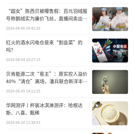
用，这种“一边烧钱、一边节流”的操作，也
“超女”陈西贝被曝售假：百元羽绒服
透露出公司在现金流压力下的收缩。
号称鹅绒实为廉价飞丝，直播间卖出超
百万元
2026-08-06 09:42:26
截至2025年末，公司现金及现金等价物仅1
4.47亿元，与全年亏损规模接近。对一家仍在
红火的酒水闪电仓是来“割韭菜”的
高投入阶段的芯片公司而言，这个数字意味着
吗？
如果融资断流，手里的钱撑不了多久。
2026-08-04 10:27:15
在这一背景下，黑芝麻智能对外部融资的
贝肯能源二次“易主”：原实控人溢价
40%“清仓”离场，潘兵联合新洋丰、
依赖度仍然较高。今年3月，公司宣布拟向无极
宏科百世拟入主
2026-08-05 14:11:25
资本配售新股，融资约6.31亿港元，资金将主
要用于新一代高算力芯片研发、产品化及市场
华网测评丨杯装冰淇淋测评：哈根达
拓展，以及补充日常运营资金。从用途来看，
斯、八喜、甄稀
这笔融资更多是“发展型融资”，既关系到未
2026-06-20 11:38:53
来产品迭代，也关系到公司短期资金稳定性。