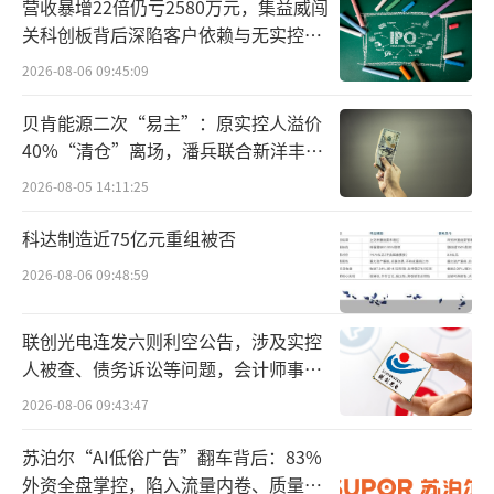
营收暴增22倍仍亏2580万元，集益威闯
关科创板背后深陷客户依赖与无实控人
困局
2026-08-06 09:45:09
贝肯能源二次“易主”：原实控人溢价
40%“清仓”离场，潘兵联合新洋丰、
宏科百世拟入主
2026-08-05 14:11:25
科达制造近75亿元重组被否
2026-08-06 09:48:59
联创光电连发六则利空公告，涉及实控
人被查、债务诉讼等问题，会计师事务
所曾出具“保留意见”
2026-08-06 09:43:47
苏泊尔“AI低俗广告”翻车背后：83%
外资全盘掌控，陷入流量内卷、质量频