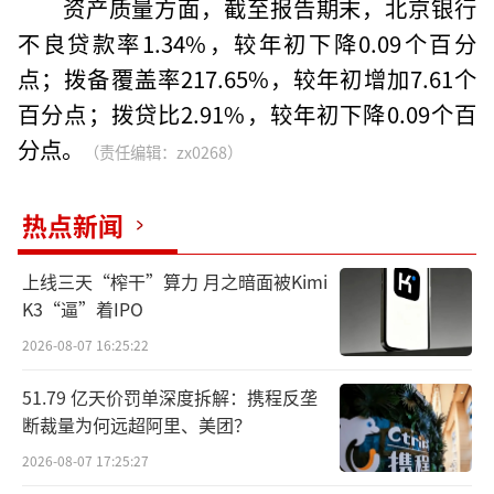
资产质量方面，截至报告期末，北京银行
不良贷款率1.34%，较年初下降0.09个百分
点；拨备覆盖率217.65%，较年初增加7.61个
百分点；拨贷比2.91%，较年初下降0.09个百
分点。
（责任编辑：zx0268）
热点新闻
上线三天“榨干”算力 月之暗面被Kimi
K3“逼”着IPO
2026-08-07 16:25:22
51.79 亿天价罚单深度拆解：携程反垄
断裁量为何远超阿里、美团？
2026-08-07 17:25:27