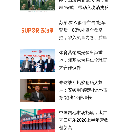
即：出海创业试水“国货集
群”模式，带动入境消费反
向种草
苏泊尔“AI低俗广告”翻车
背后：83%外资全盘掌
控，陷入流量内卷、质量
频发的负循环
体育营销成光伏出海重
地，隆基成为拜仁全球官
方合作伙伴
专访战斗蚂蚁创始人刘
坤：安顿用“锁定-设计-击
穿”跑出10倍增长
中国内地市场托底，太古
可口可乐2026上半年营收
创新高