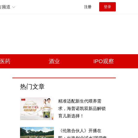
方频道
注册
登录
医药
酒业
IPO观察
热门文章
精准适配新生代喂养需
求，海普诺凯双新品解锁
育儿新选择！
《伦敦合伙人》开播在