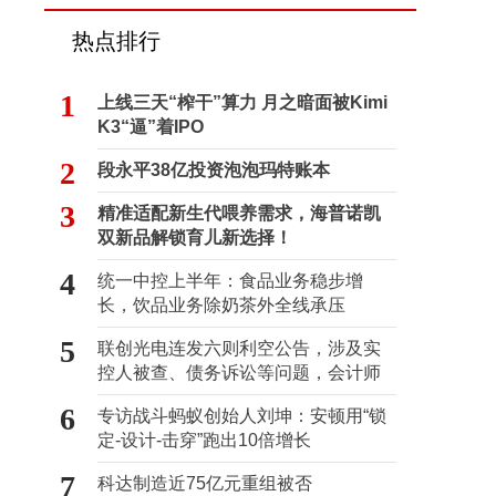
热点排行
1
上线三天“榨干”算力 月之暗面被Kimi
K3“逼”着IPO
2
段永平38亿投资泡泡玛特账本
3
精准适配新生代喂养需求，海普诺凯
双新品解锁育儿新选择！
4
统一中控上半年：食品业务稳步增
长，饮品业务除奶茶外全线承压
5
联创光电连发六则利空公告，涉及实
控人被查、债务诉讼等问题，会计师
事务所曾出具“保留意见”
6
专访战斗蚂蚁创始人刘坤：安顿用“锁
定-设计-击穿”跑出10倍增长
7
科达制造近75亿元重组被否