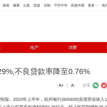
插画
健康
公益
优选
法制
守艺中华
应急中国
更多
地
融
地产
消费
9%,不良贷款率降至0.76%
A+
微信
A-
微博
分享
快报。2023年上半年，杭州银行(600926)实现营业收入1