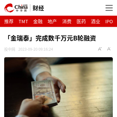
财经
推荐
TMT
金融
地产
消费
医药
酒业
IPO
「金瑞泰」完成数千万元B轮融资
投中网
2023-09-20 09:16:24