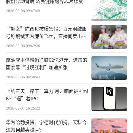
股价异动背后 济民健康跨界芯片谋变
2026-08-06 09:47:49
“超女”陈西贝被曝售假：百元羽绒服
号称鹅绒实为廉价飞丝，直播间卖出超
百万元
2026-08-06 09:42:26
航油成本倍增仍净赚62亿港元，进击的
国泰靠“过境红利”加速扩张
2026-08-06 09:38:43
上线三天“榨干”算力 月之暗面被Kimi
K3“逼”着IPO
2026-08-07 16:25:22
华为哈勃投资、宁德时代加持，天科合
达为何越卖越亏？