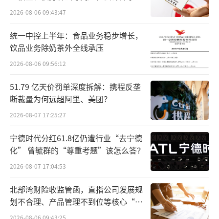
所曾出具“保留意见”
2026-08-06 09:43:47
统一中控上半年：食品业务稳步增长，
饮品业务除奶茶外全线承压
2026-08-06 09:56:12
51.79 亿天价罚单深度拆解：携程反垄
断裁量为何远超阿里、美团？
2026-08-07 17:25:27
宁德时代分红61.8亿仍遭行业“去宁德
化” 曾毓群的“尊重考题”该怎么答？
2026-08-07 17:04:53
北部湾财险收监管函，直指公司发展规
划不合理、产品管理不到位等核心“痛
点”
2026-08-06 09:43:25