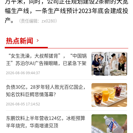
万平米，同时，公司正在规划建设2条新的大宽
幅生产线，一条生产线预计2023年底会建成投
产。
（责任编辑：zx0280）
热点新闻
“女生洗澡，大叔帮搓背”，“中国锅
王”苏泊尔AI广告辣眼睛，已紧急下架
2026-08-06 09:44:37
负债30亿，28岁年轻人败光百亿国企，
知名饮料巨鳄悲情落幕？
2026-08-05 17:14:52
东鹏饮料上半年营收124亿，冰柜预算
半年烧完，华南增速见顶