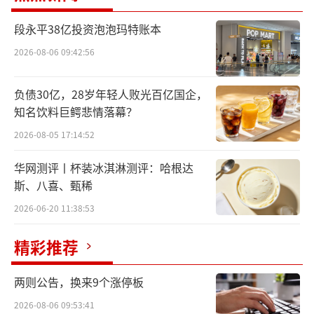
最新消息显示，5月22日，贵州银行原党委
段永平38亿投资泡泡玛特账本
副书记、董事、行长许安涉嫌严重违纪违法，
2026-08-06 09:42:56
目前正接受贵州省纪委监委纪律审查和监察调
负债30亿，28岁年轻人败光百亿国企，
查。
知名饮料巨鳄悲情落幕？
许安是贵州银行的“老人”。贵州银行由
2026-08-05 17:14:52
遵义、六盘水、安顺三家城商行合并重组设
华网测评丨杯装冰淇淋测评：哈根达
立，2012年10月，贵州银行正式挂牌运营，原
斯、八喜、甄稀
安顺市商业银行董事长许安被任命为贵州银行
2026-06-20 11:38:53
副行长。
精彩推荐
2018年，贵州银行高层变动，李志明担任
贵州银行党委书记、董事长，许安升任贵州银
两则公告，换来9个涨停板
行行长。二人“搭档”对贵州银行的发展战略
2026-08-06 09:53:41