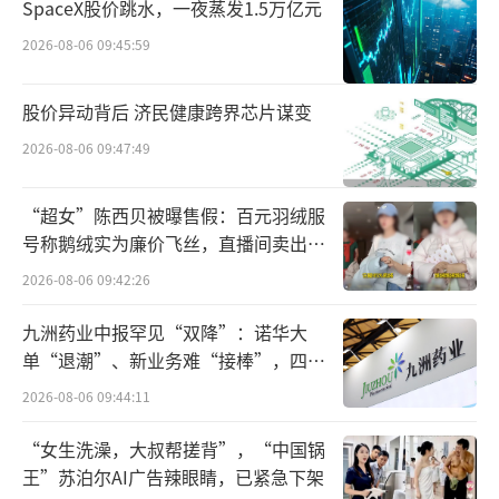
SpaceX股价跳水，一夜蒸发1.5万亿元
2026-08-06 09:45:59
股价异动背后 济民健康跨界芯片谋变
2026-08-06 09:47:49
“超女”陈西贝被曝售假：百元羽绒服
公开信息显示，在许安被查之前，贵州银
号称鹅绒实为廉价飞丝，直播间卖出超
行已有多位原高管被查。2023年10月，贵州省
百万元
2026-08-06 09:42:26
纪委监委通报，李志明涉嫌严重违纪违法，接
受贵州省纪委监委纪律审查和监察调查。当年1
九洲药业中报罕见“双降”：诺华大
单“退潮”、新业务难“接棒”，四大
1月、12月，该行水城支行原行长张登奎、村镇
难关待闯
银行管理部原总经理李国文，皆因涉嫌严重违
2026-08-06 09:44:11
纪违法被通报接受调查。
“女生洗澡，大叔帮搓背”，“中国锅
王”苏泊尔AI广告辣眼睛，已紧急下架
今年2月，贵州省纪委监委通报，贵州银行