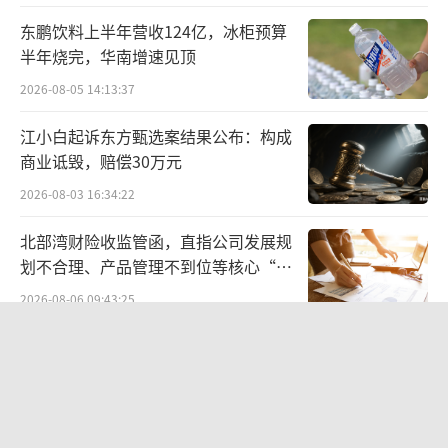
不尽职，资金用途不真实”被国家金融监管总
局安顺监管分局罚款20万元。此外，贵州银行
东鹏饮料上半年营收124亿，冰柜预算
半年烧完，华南增速见顶
安顺分行、六盘水分行、独山支行、黔南分
2026-08-05 14:13:37
行、荔波支行收到罚单，涉及“贷款管理不规
范、办理无真实贸易背景的票据业务、利用资
江小白起诉东方甄选案结果公布：构成
金中介虚增存贷款规模”等违规行为。
商业诋毁，赔偿30万元
2026-08-03 16:34:22
2022年6月，贵州银行业曾涉及13项违
规，被中国人民银行贵阳中心支行罚款284万
北部湾财险收监管函，直指公司发展规
划不合理、产品管理不到位等核心“痛
元。
点”
2026-08-06 09:43:25
背靠茅台营收净利双降
《伦敦合伙人》开播在即：出海创业试
水“国货集群”模式，带动入境消费反
贵州银行的知名度较高，与贵州茅台不无
向种草
关系。
2026-08-07 15:17:50