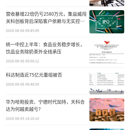
作出调整，将“早日达到上市标准，择机登陆
资本市场”作为主要任务之一。
营收暴增22倍仍亏2580万元，集益威闯
关科创板背后深陷客户依赖与无实控人
2019年12月30日，二度赴港IPO的贵州银
困局
2026-08-06 09:45:09
行终于登陆港交所，募集资金约53亿港元。
统一中控上半年：食品业务稳步增长，
今年3月7日，贵州银行发布公告，许安不
饮品业务除奶茶外全线承压
再担任该行党委副书记，个人申请辞任执行董
2026-08-06 09:56:12
事、行长等职务，许安在该行工作11年多，本
科达制造近75亿元重组被否
次被查距离其辞任行长不到3个月。
2026-08-06 09:48:59
华为哈勃投资、宁德时代加持，天科合
达为何越卖越亏？
2026-08-05 14:16:14