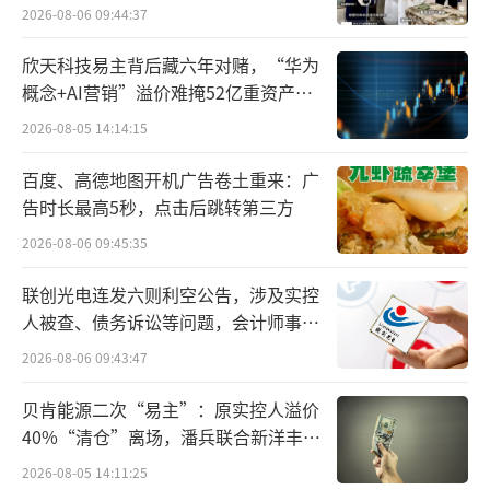
2026-08-06 09:44:37
原首席专家王向东涉嫌严重违纪违法接受调
查。
欣天科技易主背后藏六年对赌，“华为
概念+AI营销”溢价难掩52亿重资产考
短短8个月内，贵州银行5位原高管被查，
验
2026-08-05 14:14:15
一定程度上暴露该行存在内控失效问题。
百度、高德地图开机广告卷土重来：广
实际上，早在2021年2月5日，许安就曾收
告时长最高5秒，点击后跳转第三方
到原贵州银保监局的罚单，原因为“对贵州银
2026-08-06 09:45:35
行理财产品相互调节收益问题负有直接领导责
联创光电连发六则利空公告，涉及实控
任”。
人被查、债务诉讼等问题，会计师事务
所曾出具“保留意见”
2026-08-06 09:43:47
据不完全梳理，今年以来，贵州银行收到
了6张罚单，共计被罚285万元。
贝肯能源二次“易主”：原实控人溢价
40%“清仓”离场，潘兵联合新洋丰、
5月23日，贵州银行平坝支行因“贷后检查
宏科百世拟入主
2026-08-05 14:11:25