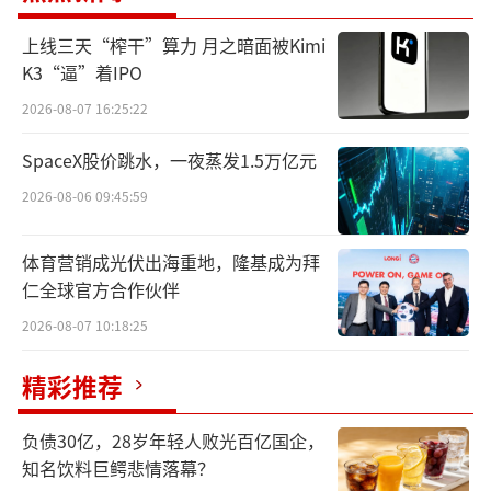
两个月前辞任行长等职务
上线三天“榨干”算力 月之暗面被Kimi
K3“逼”着IPO
在被查的2个月前，许安辞去了贵州银行行
2026-08-07 16:25:22
长等职务。
SpaceX股价跳水，一夜蒸发1.5万亿元
3月7日，贵州银行公告称，由于工作安排
2026-08-06 09:45:59
原因，许安不再担任党委副书记，个人申请辞
任执行董事、董事会合规管理委员会主任委
体育营销成光伏出海重地，隆基成为拜
员、战略发展委员会委员、ESG管理与消费者
仁全球官方合作伙伴
权益保护委员会委员、行长职务。
2026-08-07 10:18:25
与此同时，贵州银行监事长吴帆获任贵州
精彩推荐
银行党委副书记，并获董事会提名为该行执行
董事候选人，不再担任监事长、职工监事职
负债30亿，28岁年轻人败光百亿国企，
务。这也意味着，“金融女将”吴帆有望接棒
知名饮料巨鳄悲情落幕？