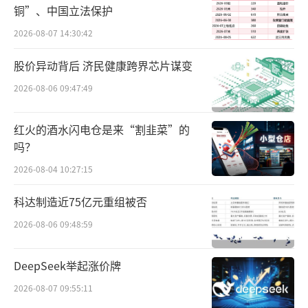
铜”、中国立法保护
经济环境以及个别房地产开发企业贷款纳入不
2026-08-07 14:30:42
良管理等多种因素共同影响，该行不良贷款及
关注贷款的余额及占比较年初有所上升。
股价异动背后 济民健康跨界芯片谋变
2026-08-06 09:47:49
截至报告期末，该行不良贷款余额55.68亿
元，较年初增长12.46亿元，不良贷款率1.6
红火的酒水闪电仓是来“割韭菜”的
8%，较年初上升0.21个百分点；关注类贷款余
吗？
额96.96亿元，较年初增长17.92亿元，占比2.9
2026-08-04 10:27:15
2%，较年初上升0.23个百分点。
科达制造近75亿元重组被否
值得关注的是，截至报告期末，贵州银行
2026-08-06 09:48:59
房地产不良率高达40.39%，较年初上升20.18
个百分点。截至2023年年末，该行房地产业不
DeepSeek举起涨价牌
良贷款金额为30.46亿元，占该行不良贷款总额
2026-08-07 09:55:11
的54.7%。