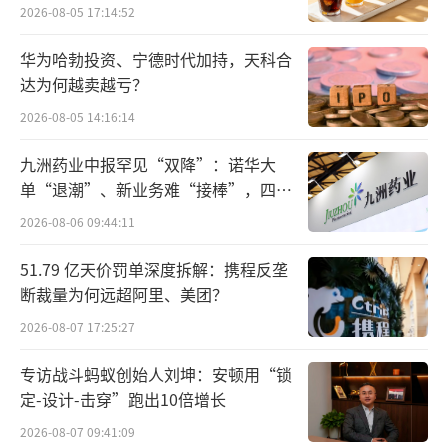
许安任该行行长。
2026-08-05 17:14:52
华为哈勃投资、宁德时代加持，天科合
许安今年已60岁。根据贵州银行2022年年
达为何越卖越亏？
报披露的简历，许安于1980年参加工作，曾在
2026-08-05 14:16:14
人行平坝县支行从事储蓄、会计工作近三年，1
983年就读于贵州广播电视大学，毕业后加入工
九洲药业中报罕见“双降”：诺华大
单“退潮”、新业务难“接棒”，四大
商银行安顺地区中心支行，先后担任稽查员、
难关待闯
营业部副主任、营业部主任、国际业务部经
2026-08-06 09:44:11
理、安顺支行行长、安顺分行工商信贷处处长
51.79 亿天价罚单深度拆解：携程反垄
等职务。
断裁量为何远超阿里、美团？
2026-08-07 17:25:27
2001年12月，许安离开工行，彼时38岁，
出任安顺市城市信用社副董事长兼总经理，并
专访战斗蚂蚁创始人刘坤：安顿用“锁
定-设计-击穿”跑出10倍增长
于2009年4月升任董事长。2012年，安顺市商
业银行与遵义市商业银行、六盘水市商业银行
2026-08-07 09:41:09