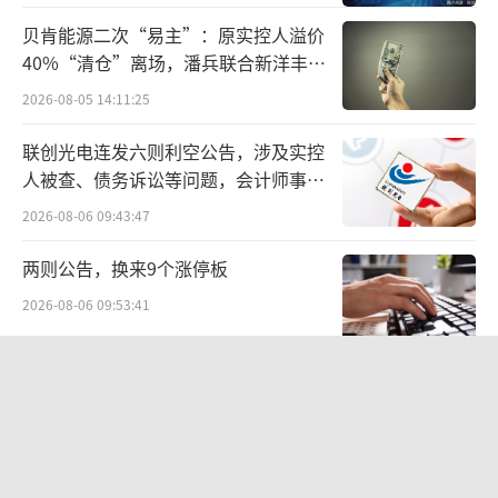
（责任编辑：zx0600,zx0280）
贝肯能源二次“易主”：原实控人溢价
40%“清仓”离场，潘兵联合新洋丰、
宏科百世拟入主
2026-08-05 14:11:25
联创光电连发六则利空公告，涉及实控
人被查、债务诉讼等问题，会计师事务
所曾出具“保留意见”
2026-08-06 09:43:47
两则公告，换来9个涨停板
2026-08-06 09:53:41
营收暴增22倍仍亏2580万元，集益威闯
关科创板背后深陷客户依赖与无实控人
困局
2026-08-06 09:45:09
江小白起诉东方甄选案结果公布：构成