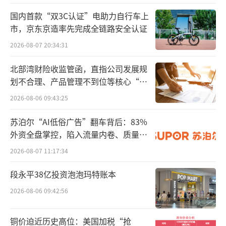
合并组建为贵州银行，许安获任副行长，并于2
国内首款“双3C认证”电助力自行车上
018年起出任行长、执行董事。
市，京东京造率先完成全链路安全认证
2026-08-07 20:34:31
营收净利双降，房地产不良率达40%
北部湾财险收监管函，直指公司发展规
2019年12月30日，贵州银行在香港联交所
划不合理、产品管理不到位等核心“痛
挂牌上市，这是许安任该行行长的第二年。在
点”
2026-08-06 09:43:25
许安任职期间，该行业绩发展较为平稳。不过
苏泊尔“AI低俗广告”翻车背后：83%
在2023年，该行出现营收净利润双降的情况。
外资全盘掌控，陷入流量内卷、质量频
发的负循环
贵州银行2023年年报显示，报告期内，该
2026-08-07 11:17:34
行实现营业收入113.45亿元，同比减少6.45亿
段永平38亿投资泡泡玛特账本
元，降幅5.38%；净利润36.53亿元，同比减少
2026-08-06 09:42:56
1.76亿元，降幅4.60%。
铜价迫近历史高位：美国加税“抢
该行在年报中指出，报告期内，受内外部