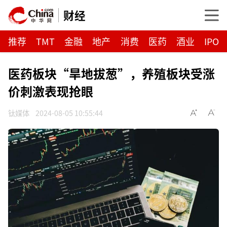
财经
推荐
TMT
金融
地产
消费
医药
酒业
IPO
医药板块“旱地拔葱”，养殖板块受涨
价刺激表现抢眼
钛媒体
2024-08-05 10:55:44