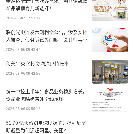
精准适配新生代喂养需求，海普诺凯双
新品解锁育儿新选择！
2026-08-07 17:52:28
联创光电连发六则利空公告，涉及实控
人被查、债务诉讼等问题，会计师事务
所曾出具“保留意见”
2026-08-06 09:43:47
段永平38亿投资泡泡玛特账本
2026-08-06 09:42:56
统一中控上半年：食品业务稳步增长，
饮品业务除奶茶外全线承压
2026-08-06 09:56:12
51.79 亿天价罚单深度拆解：携程反垄
断裁量为何远超阿里、美团？