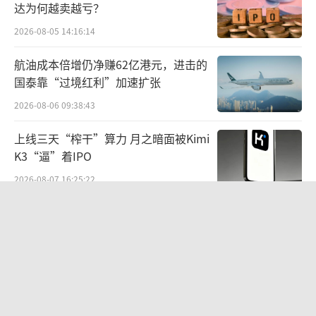
达为何越卖越亏？
2026-08-05 14:16:14
航油成本倍增仍净赚62亿港元，进击的
国泰靠“过境红利”加速扩张
2026-08-06 09:38:43
上线三天“榨干”算力 月之暗面被Kimi
K3“逼”着IPO
2026-08-07 16:25:22
营收暴增22倍仍亏2580万元，集益威闯
关科创板背后深陷客户依赖与无实控人
困局
2026-08-06 09:45:09
江小白起诉东方甄选案结果公布：构成
商业诋毁，赔偿30万元