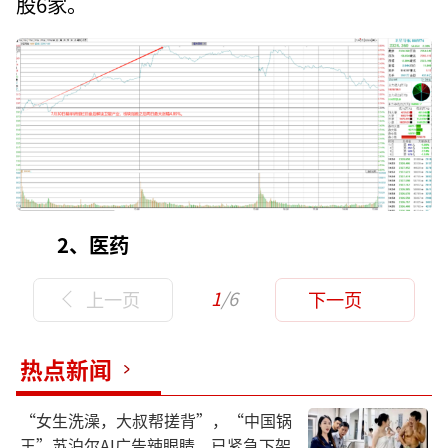
股6家。
2、医药
1
/6
上一页
下一页
热点新闻
“女生洗澡，大叔帮搓背”，“中国锅
王”苏泊尔AI广告辣眼睛，已紧急下架