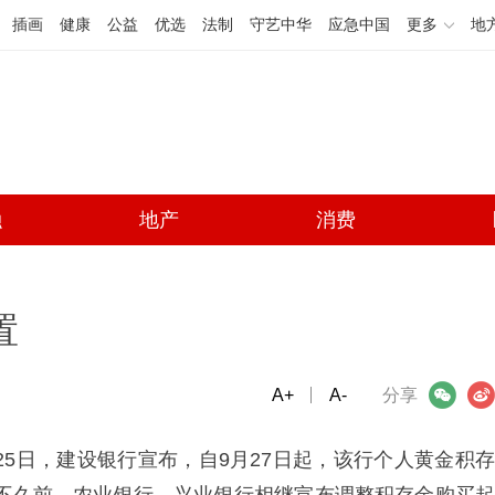
插画
健康
公益
优选
法制
守艺中华
应急中国
更多
地
融
地产
消费
置
A+
微信
A-
微博
分享
25日，建设银行宣布，自9月27日起，该行个人黄金积存