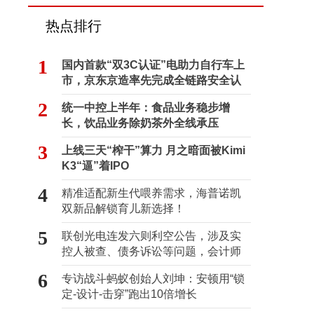
热点排行
1
国内首款“双3C认证”电助力自行车上
市，京东京造率先完成全链路安全认
证
2
统一中控上半年：食品业务稳步增
长，饮品业务除奶茶外全线承压
3
上线三天“榨干”算力 月之暗面被Kimi
K3“逼”着IPO
4
精准适配新生代喂养需求，海普诺凯
双新品解锁育儿新选择！
5
联创光电连发六则利空公告，涉及实
控人被查、债务诉讼等问题，会计师
事务所曾出具“保留意见”
6
专访战斗蚂蚁创始人刘坤：安顿用“锁
定-设计-击穿”跑出10倍增长