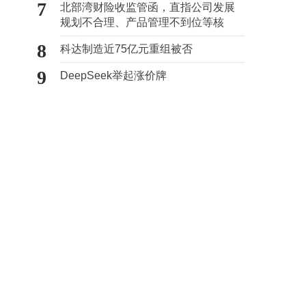
7
北部湾财险收监管函，直指公司发展
规划不合理、产品管理不到位等核
心“痛点”
8
科达制造近75亿元重组被否
9
DeepSeek举起涨价牌