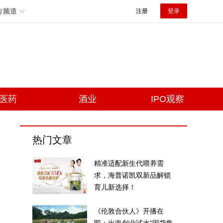
方频道
注册
登录
医药
酒业
IPO观察
热门文章
精准适配新生代喂养需
求，海普诺凯双新品解锁
育儿新选择！
《伦敦合伙人》开播在