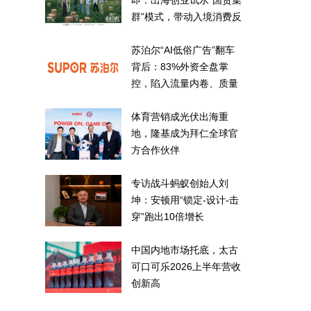
即：出海创业试水“国货集
群”模式，带动入境消费反
向种草
苏泊尔“AI低俗广告”翻车
背后：83%外资全盘掌
控，陷入流量内卷、质量
频发的负循环
体育营销成光伏出海重
地，隆基成为拜仁全球官
方合作伙伴
专访战斗蚂蚁创始人刘
坤：安顿用“锁定-设计-击
穿”跑出10倍增长
中国内地市场托底，太古
可口可乐2026上半年营收
创新高