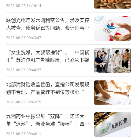
甘示弱，显示出大涨的势头。
2026-08-05 14:16:14
数据显示，年初至今，现货白银价格已累
联创光电连发六则利空公告，涉及实控
人被查、债务诉讼等问题，会计师事务
计上涨超过16%，涨幅超过了黄金。
所曾出具“保留意见”
2026-08-06 09:43:47
众所周知，当前黄金市场面临的利好较为
“女生洗澡，大叔帮搓背”，“中国锅
明确：全球地缘冲突引发着黄金避险买需、各
王”苏泊尔AI广告辣眼睛，已紧急下架
国央行又因去美元化等原因纷纷增持黄金储
2026-08-06 09:44:37
备。那么，金融属性相对黄金较弱的白银，为
何不断上涨？
北部湾财险收监管函，直指公司发展规
划不合理、产品管理不到位等核心“痛
点”
2026-08-06 09:43:25
九洲药业中报罕见“双降”：诺华大
单“退潮”、新业务难“接棒”，四大
难关待闯
2026-08-06 09:44:11