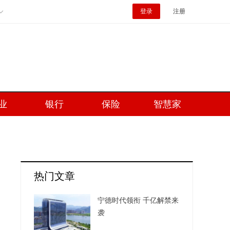
登录
注册
业
银行
保险
智慧家
热门文章
宁德时代领衔 千亿解禁来
袭