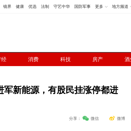
镜界
健康
优选
法制
守艺中华
国防军事
更多
地方频道
产经
消费
科技
房产
酒
进军新能源，有股民挂涨停都进
分享：
微信
微博