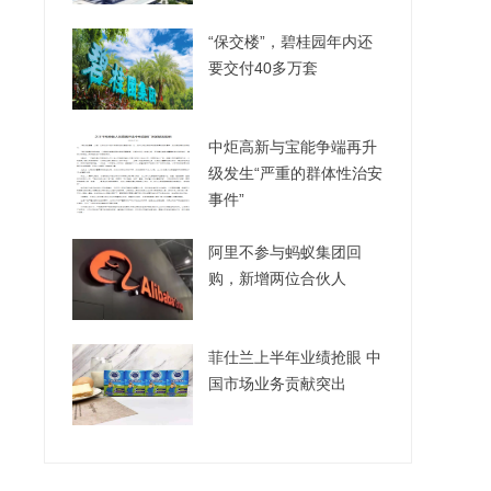
“保交楼”，碧桂园年内还
要交付40多万套
中炬高新与宝能争端再升
级发生“严重的群体性治安
事件”
阿里不参与蚂蚁集团回
购，新增两位合伙人
菲仕兰上半年业绩抢眼 中
国市场业务贡献突出