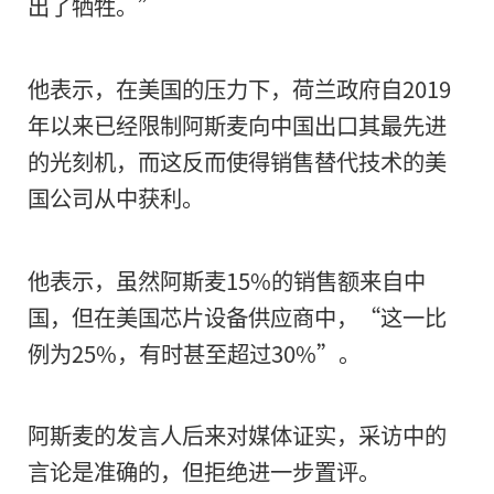
出了牺牲。”
他表示，在美国的压力下，荷兰政府自2019
年以来已经限制阿斯麦向中国出口其最先进
的光刻机，而这反而使得销售替代技术的美
国公司从中获利。
他表示，虽然阿斯麦15%的销售额来自中
国，但在美国芯片设备供应商中，“这一比
例为25%，有时甚至超过30%”。
阿斯麦的发言人后来对媒体证实，采访中的
言论是准确的，但拒绝进一步置评。