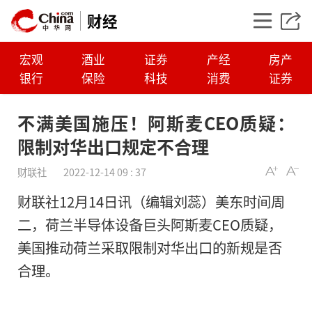
财经
宏观
酒业
证券
产经
房产
银行
保险
科技
消费
证券
不满美国施压！阿斯麦CEO质疑：
限制对华出口规定不合理
财联社
2022-12-14 09 : 37
财联社12月14日讯（编辑刘蕊）美东时间周
二，荷兰半导体设备巨头阿斯麦CEO质疑，
美国推动荷兰采取限制对华出口的新规是否
不满美国施压！阿斯麦
合理。
疑：限制对华出口规