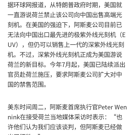
据环球网报道，从特朗普政府时期，美国就
一直游说荷兰禁止该公司向中国出售高端光
美东时间周二，荷兰半导体
刻机。在美国的强迫下，阿斯麦公司目前已
无法向中国出口最先进的极紫外线光刻机（E
CEO质疑，美国推动荷兰采
UV），但仍可以销售上一代的深紫外线光刻
的新规是否合理。
机。不过，深紫外线光刻机正成为美国游说
荷兰的新目标。今年7月起，美国已陆续派出
官员赴荷兰施压，要求阿斯麦公司扩大对中
国的禁售范围。
2022
长按二维码 
美东时间周二，阿斯麦首席执行官Peter Wen
nink在接受荷兰当地媒体采访时表示：“也
许他们认为我们应该谈判，但阿斯麦已经做