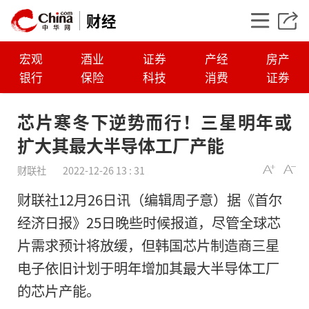
财经
宏观
酒业
证券
产经
房产
银行
保险
科技
消费
证券
芯片寒冬下逆势而行！三星明年或
扩大其最大半导体工厂产能
财联社
2022-12-26 13 : 31
财联社12月26日讯（编辑周子意）据《首尔
经济日报》25日晚些时候报道，尽管全球芯
片需求预计将放缓，但韩国芯片制造商三星
芯片寒冬下逆势而行
电子依旧计划于明年增加其最大半导体工厂
或扩大其最大半导体
的芯片产能。