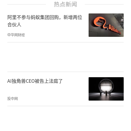
时曾表示，“我们仍计划坚持原来的基础设
热点新闻
施投资计划。”
阿里不参与蚂蚁集团回购，新增两位
合伙人
相比之下，其内存芯片竞争对手美光上周表
中华网财经
示，将把2023财年的投资支出调整至75亿美
元，较2022财年的120亿美元减少了37.5%。
此外，该公司表示，它还将在2024财年大幅
下调资本支出计划。
AI独角兽CEO被告上法庭了
而台积电10月份将其2022年年度投资预算削
投中网
减了至少10%，并对即将到来的需求持更加
谨慎的态度。