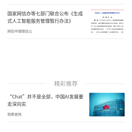
英特尔决定到2025年为止最多减少100亿美元
国家网信办等七部门联合公布《生成
的投资预算；SK海力士也于10月宣布，明年
式人工智能服务管理暂行办法》
的设备投资预算将比今年减少50%以上。
网信中国微信公
现代汽车证券（Hyundai Motor Securitie
s）的研究主管Greg Roh周一表示，芯片行业
低迷会加剧一些中小芯片企业的困境，不过
却能够对三星电子等顶级企业的市场控制产
精彩推荐
生积极影响。
“Chat”并不是全部，中国AI发展要
走深向实
责任编辑：CF013
观察者网