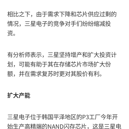
相比之下，由于需求下降和芯片供应过剩的
韩国芯片制造商三星电子计
情况，三星电子的竞争对手们纷纷缩减投
资。
平泽P3工厂的芯片产能，
纷选择缩减投资。
有分析师表示，三星坚持增产和扩大投资计
划，可能有助于其在存储芯片市场扩大份
额，并在需求复苏时更对其股价有利。
2022
扩大产能
长按二维码 
三星电子位于韩国平泽地区的P3工厂今年开
始生产高精端的NAND闪存芯片，这是三星电