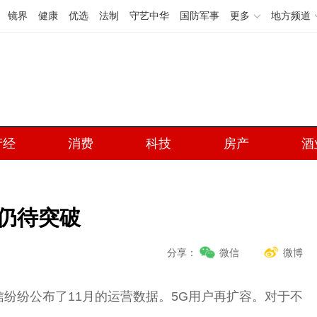
镜界
健康
优选
法制
守艺中华
国防军事
更多
地方频道
产经
消费
科技
房产
酒
仍待突破
分享：
微信
微博
信纷纷公布了11月的运营数据。5G用户再扩容。对于不