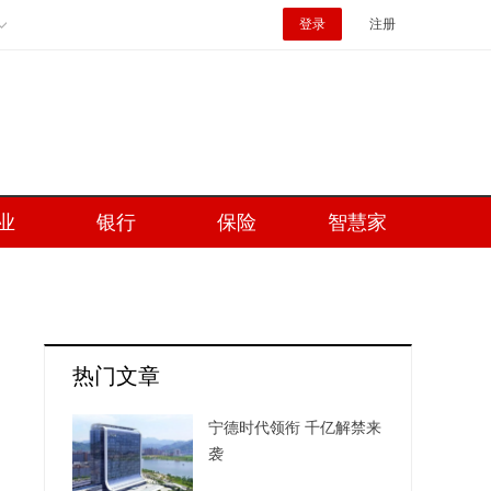
登录
注册
业
银行
保险
智慧家
热门文章
宁德时代领衔 千亿解禁来
袭