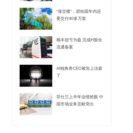
“保交楼”，碧桂园年内还
要交付40多万套
顺丰扭亏为盈 完成H股全
流通备案
AI独角兽CEO被告上法庭
了
菲仕兰上半年业绩抢眼 中
国市场业务贡献突出