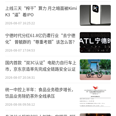
留追究信阳市茶叶协会违约及赔偿责任的权
上线三天“榨干”算力 月之暗面被Kimi
利”。
K3“逼”着IPO
2026-08-07 16:25:22
在这期间，信阳市茶叶协会曾向金星啤酒
发送《关于调整授权有效期的函》。其中提
宁德时代分红61.8亿仍遭行业“去宁德
化” 曾毓群的“尊重考题”该怎么答？
到，按照市场监管部门关于加强信阳毛尖证明
2026-08-07 17:04:53
商标市场监管的安排，信阳市茶叶协会2024年9
月3日《关于授权郑州金星啤酒有限公司使用信
国内首款“双3C认证”电助力自行车上
阳毛尖证明商标表示的函》有效期调整至2024
市，京东京造率先完成全链路安全认证
年12月31日。
2026-08-07 20:34:31
而在今年9月3日，金星啤酒获得信阳市茶
统一中控上半年：食品业务稳步增长，
饮品业务除奶茶外全线承压
叶协会授权，得以使用信阳毛尖证明商标标
2026-08-06 09:56:12
识。授权使用时间为2024年9月3日至2025年9
月2日。