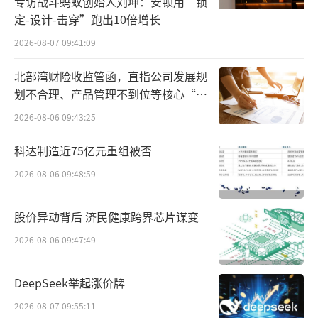
专访战斗蚂蚁创始人刘坤：安顿用“锁
定-设计-击穿”跑出10倍增长
12月16日，河南省信阳市市场监督管理局
2026-08-07 09:41:09
官微发文称，郑州金星啤酒有限公司与信阳市
茶叶协会“信阳毛尖”商标专用权许可使用纠
北部湾财险收监管函，直指公司发展规
划不合理、产品管理不到位等核心“痛
纷一事，信阳市市场监督管理局已介入调查。
点”
2026-08-06 09:43:25
科达制造近75亿元重组被否
2026-08-06 09:48:59
股价异动背后 济民健康跨界芯片谋变
2026-08-06 09:47:49
DeepSeek举起涨价牌
2026-08-07 09:55:11
押注爆品，能“火”多久？