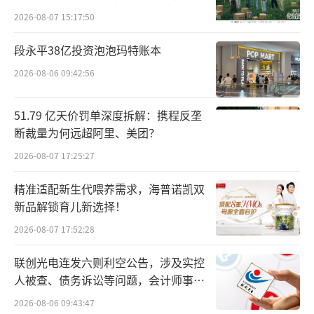
意。
向种草
2026-08-07 15:17:50
信阳市茶叶协会曾发布公告称，市场及网
段永平38亿投资泡泡玛特账本
络平台上销售显著标识为“信阳毛尖”中式精
2026-08-06 09:42:56
酿啤酒等多类产品，严重侵犯“信阳毛尖”商
标权。要求在2024年12月31日前，所有“信阳
51.79 亿天价罚单深度拆解：携程反垄
断裁量为何远超阿里、美团？
毛尖”茶啤酒生产及销售企业应完成整改，逾
期继续在线上线下商标性使用的，信阳市茶叶
2026-08-07 17:25:27
协会将依法维权。
精准适配新生代喂养需求，海普诺凯双
新品解锁育儿新选择！
随后，金星啤酒于12日召开新闻发布会
2026-08-07 17:52:28
称，信阳市茶叶协会在授权期内单方面要求公
司停止使用给公司造成近千万经济损失。金星
联创光电连发六则利空公告，涉及实控
人被查、债务诉讼等问题，会计师事务
啤酒副董事长张峰则喊话称，将“依法提起诉
所曾出具“保留意见”
2026-08-06 09:43:47
讼确认信阳市茶叶协会的解除行为无效，并保