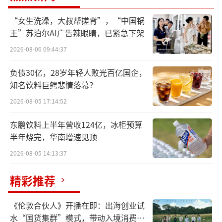
握手言和
“女生洗澡，大叔帮搓背”，“中国锅
金星啤酒与信阳茶协之间的纠纷更新到了
王”苏泊尔AI广告辣眼睛，已紧急下架
最新一集，双方现已握手言和。12月22日，金
2026-08-06 09:44:37
星啤酒官方微信号发布名为《信阳市茶叶协会
负债30亿，28岁年轻人败光百亿国企，
郑州金星啤酒有限公司联合声明》的文章称，
知名饮料巨鳄悲情落幕？
信阳市茶叶协会对无效授权和后期处置不当给
2026-08-05 17:14:52
郑州金星啤酒有限公司生产经营造成的影响郑
东鹏饮料上半年营收124亿，冰柜预算
重道歉。
半年烧完，华南增速见顶
郑州金星啤酒有限公司对违规使用“信阳
2026-08-05 14:13:37
毛尖”证明商标的行为将按照相关法律规定进
精彩推荐
行整改，及时调整产品包装。郑州金星啤酒有
限公司将加大在信阳的投资，双方就前期因沟
《伦敦合伙人》开播在即：出海创业试
通不充分造成不良影响向广大网友表示诚挚歉
水“国货集群”模式，带动入境消费反