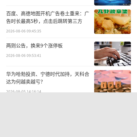
“茶啤”是近年来啤酒市场里创新型热门
百度、高德地图开机广告卷土重来：广
告时长最高5秒，点击后跳转第三方
品类。据京东超市公布的今年“双11”酒类数
2026-08-06 09:45:35
据，茶味啤酒的成交额同比增长了5324%，而1
919平台的茶味啤酒销量更是同比增长了1039
两则公告，换来9个涨停板
0%。
2026-08-06 09:53:41
另据马上赢数据，今年1月-11月，茶啤产
华为哈勃投资、宁德时代加持，天科合
品在啤酒类目中的市场份额不断提升，1月-7
达为何越卖越亏？
月，茶啤类产品的市场份额均低于0.01%，在
2026-08-05 14:16:14
金星啤酒推出中式精酿啤酒的8月，其市场份额
SpaceX股价跳水，一夜蒸发1.5万亿元
开始持续上升，截至11月已猛增至2.91%。
2026-08-06 09:45:59
聚焦金星啤酒本身，公司称自9月份至11月
份，仅三个月已采购信阳一清生态茶叶有限公
航油成本倍增仍净赚62亿港元，进击的