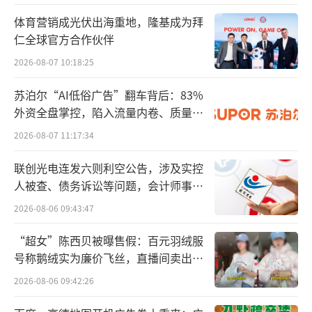
不谋而和，老白干在落实全民健身国家战略、
体育营销成光伏出海重地，隆基成为拜
促进全民健康的发展理念和规划方面和中高协
仁全球官方合作伙伴
全国精英会员积分赛组委会发展方向高度一
2026-08-07 10:18:25
致；第二，追求健康生活方式高度契合。高尔
苏泊尔“AI低俗广告”翻车背后：83%
夫球运动所代表的绿色阳光、健康向上的运动
外资全盘掌控，陷入流量内卷、质量频
方式，与衡水老白干所倡导的健康饮酒、高雅
发的负循环
2026-08-07 11:17:34
时尚的生活方式高度契合；第三，人群定位高
度吻合。高尔夫球运动的精英圈层与衡水老白
联创光电连发六则利空公告，涉及实控
人被查、债务诉讼等问题，会计师事务
干“更健康的高端白酒”的品牌定位高度吻
所曾出具“保留意见”
合。
2026-08-06 09:43:47
“超女”陈西贝被曝售假：百元羽绒服
此次签约，也是衡水老白干品牌发展历程
号称鹅绒实为廉价飞丝，直播间卖出超
中的一件大事，标志着衡水老白干差异化、高
百万元
2026-08-06 09:42:26
端化战略进入新的发展阶段，将进一步推动健