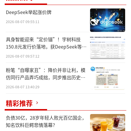
育强国建设。
DeepSeek举起涨价牌
“高尔夫球在中国的发展前景令人振奋，
2026-08-07 09:55:11
但仍有许多机遇和挑战等待我们去探索和应
对。”中国高尔夫球协会全国精英会员赛事积
具身智能迎来“定价锚”！宇树科技
分项目组委员会主席陈海洋表示，希望更多企
150.8元发行价落地，获DeepSeek等豪
业可以像衡水老白干一样，通过赞助高尔夫比
华战配加持
2026-08-07 09:57:12
赛、举办公益活动等方式，推动高尔夫球事业
粉笔“自曝家丑”：降价并非让利，模
的发展，为高尔夫爱好者创造更多交流的机
仿同行产品弄巧成拙，同步推出历史学
会。
员退费方案
2026-08-07 13:40:29
近年来，随着高尔夫文化在中国进一步传
精彩推荐
播与普及，物质生活水平的提高带来对精神文
化需求的进一步提升，人们追求生活时尚的消
负债30亿，28岁年轻人败光百亿国企，
费理念已得到普遍认同，越来越多的人走向高
知名饮料巨鳄悲情落幕？