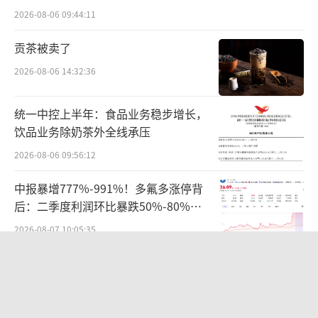
难关待闯
2026-08-06 09:44:11
贡茶被卖了
2026-08-06 14:32:36
统一中控上半年：食品业务稳步增长，
饮品业务除奶茶外全线承压
2026-08-06 09:56:12
中报暴增777%-991%！多氟多涨停背
后：二季度利润环比暴跌50%-80%，
是黄金坑还是陷阱？
2026-08-07 10:05:35
华为哈勃投资、宁德时代加持，天科合
达为何越卖越亏？
2026-08-05 14:16:14