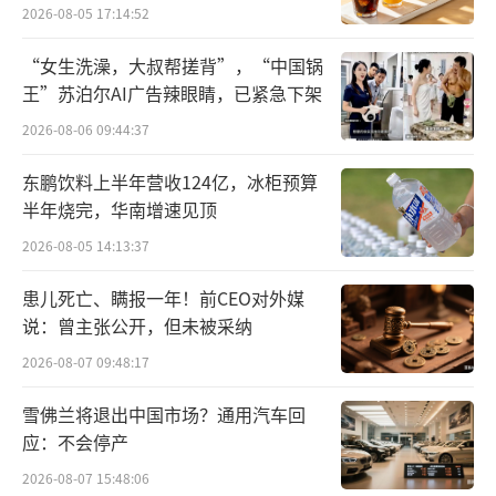
尔夫球场。智研咨询发布的相关报告显示，202
2026-08-05 17:14:52
2年全球高尔夫产业市场规模约为529.6亿美
“女生洗澡，大叔帮搓背”，“中国锅
元，同比增长2.9%。其中欧洲及北美是高尔夫
王”苏泊尔AI广告辣眼睛，已紧急下架
产业主要消费区域，亚太地区市场发展迅速。
2026-08-06 09:44:37
期间，作为中国白酒骨干企业，衡水老白
东鹏饮料上半年营收124亿，冰柜预算
干自2018年以来，也在持续用实际行动支持高
半年烧完，华南增速见顶
尔夫运动的发展。河北省高尔夫协会主席杨宇
2026-08-05 14:13:37
也提到，2019年衡水老白干独家冠名河北省全
患儿死亡、瞒报一年！前CEO对外媒
民健身高尔夫球业余联赛，有效推动了高尔夫
说：曾主张公开，但未被采纳
球运动在冀的发展。
2026-08-07 09:48:17
而谈及本次合作的原因，河北衡水老白干
雪佛兰将退出中国市场？通用汽车回
酒业股份有限公司副总经理、营销有限公司总
应：不会停产
经理贺延昭总结为三点：第一，双方价值理念
2026-08-07 15:48:06