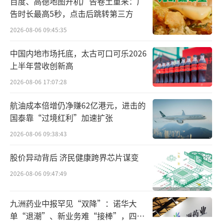
康饮酒与品质生活理念深入人心，有效推进与
百度、高德地图开机广告卷土重来：广
告时长最高5秒，点击后跳转第三方
高净值人群的深度交互。
2026-08-06 09:45:35
“未来，衡水老白干将与中高协全国精英
中国内地市场托底，太古可口可乐2026
会员积分赛组委会携手，开创资源共享和优势
上半年营收创新高
互补的良好局面，共同致力于推广普及高尔夫
2026-08-06 17:07:28
文化，以更精细化的赛事服务，更专业化的赛
事体验，让大家全方位感知衡水老白干为消费
航油成本倍增仍净赚62亿港元，进击的
国泰靠“过境红利”加速扩张
者服务的极致品质诚意，让更多的人可以体验
到高尔夫运动和更健康的高端白酒和谐共振带
2026-08-06 09:38:43
来的美好体验。”贺延昭如是说。
（责任编辑：zx02
股价异动背后 济民健康跨界芯片谋变
80）
2026-08-06 09:47:49
九洲药业中报罕见“双降”：诺华大
单“退潮”、新业务难“接棒”，四大