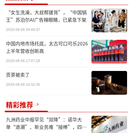
在地，位于巴黎塞佛尔街40号的前莱奈阁医
“女生洗澡，大叔帮搓背”，“中国锅
院。
王”苏泊尔AI广告辣眼睛，已紧急下架
据了解，始建于17、18世纪的莱奈阁，其
2026-08-06 09:44:37
拱门和高窗的元素代表了法国这一时期的典型
中国内地市场托底，太古可口可乐2026
建筑风貌。造访开云馆，观众可以在此漫溯集
上半年营收创新高
团及其旗下品牌的悠久传承、创新发展和匠心
2026-08-06 17:07:28
工艺，于流光溢彩中探寻开云的巴黎之根、法
贡茶被卖了
国之源。
2026-08-06 14:32:36
开云馆内，开云集团将集团旗下古驰（Gu
cci）、圣罗兰（Saint Laurent）、葆蝶家（B
精彩推荐
ottega Veneta）、巴黎世家（Balenciaga）、
亚历山大麦昆（Alexander McQueen）、布里
九洲药业中报罕见“双降”：诺华大
单“退潮”、新业务难“接棒”，四大
奥尼（Brioni）、宝诗龙（Boucheron）、宝