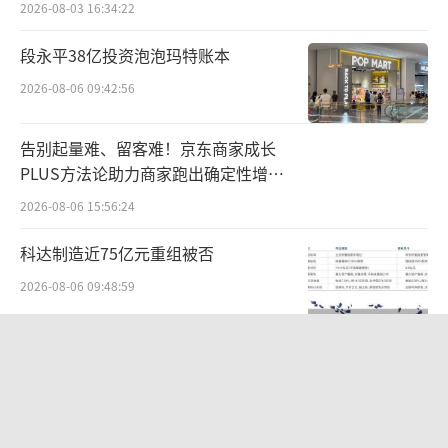
2026-08-03 16:34:22
段永平38亿投资泡泡玛特账本
2026-08-06 09:42:56
告别起量难、留客难！京东商家成长
PLUS方法论助力商家跑出确定性增长
路径
2026-08-06 15:56:24
科达制造近75亿元重组被否
2026-08-06 09:48:59
东鹏饮料上半年营收124亿，冰柜预算
半年烧完，华南增速见顶
2026-08-05 14:13:37