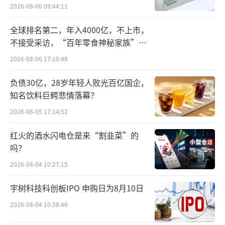
难关待闯
曼兰朵（Pomellato）、Qeelin和开云眼镜实
2026-08-06 09:44:11
现了全品牌展示，诠释开云集团蓬勃创造力和
全球排名第二，年入4000亿，不上市，
精湛技艺的精品之道。
不接受采访，“百年零食神秘家族”浮
出水面？
2026-08-06 17:10:48
开云集团副首席执行官（负责运营与财
务）让-马克·杜布莱斯（Jean-Marc Duplai
负债30亿，28岁年轻人败光百亿国企，
知名饮料巨鳄悲情落幕？
x）表示：“中国作为精品行业中举足轻重的市
场，具备可持续增长的长远前景。明年是中法
2026-08-05 17:14:52
建交六十周年，我们将怀着对中国市场的信心
红火的酒水闪电仓是来“割韭菜”的
与期待，迎接这一新的里程碑。开云将继续加
吗？
强与中国消费者和合作伙伴的密切联结，协同
2026-08-04 10:27:15
开拓新机遇。”
宇树科技科创板IPO 申购日为8月10日
“进博会为开云集团与中国市场的积极对
2026-08-04 10:38:46
话提供了绝佳契机。”开云集团大中华区总裁