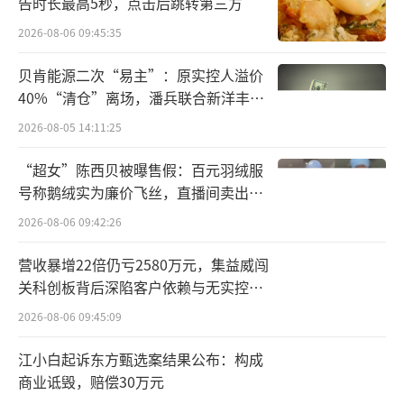
告时长最高5秒，点击后跳转第三方
2026-08-06 09:45:35
贝肯能源二次“易主”：原实控人溢价
40%“清仓”离场，潘兵联合新洋丰、
宏科百世拟入主
2026-08-05 14:11:25
“超女”陈西贝被曝售假：百元羽绒服
号称鹅绒实为廉价飞丝，直播间卖出超
百万元
2026-08-06 09:42:26
营收暴增22倍仍亏2580万元，集益威闯
关科创板背后深陷客户依赖与无实控人
困局
2026-08-06 09:45:09
江小白起诉东方甄选案结果公布：构成
商业诋毁，赔偿30万元