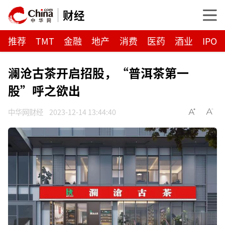
财经
推荐
TMT
金融
地产
消费
医药
酒业
IPO
澜沧古茶开启招股，“普洱茶第一
股”呼之欲出
中华网财经
2023-12-14 13:44:40