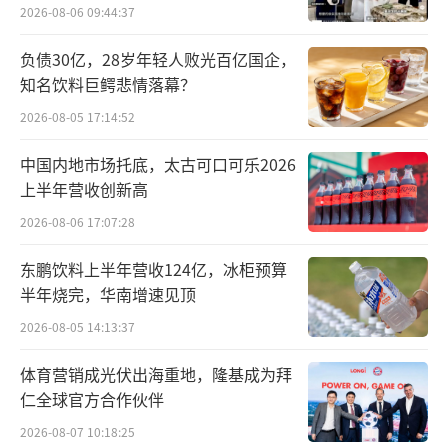
2026-08-06 09:44:37
为，目前国内头部茶企想要作大作强遇到资金
临界点，单纯靠销售收入和其它资金来源还不
负债30亿，28岁年轻人败光百亿国企，
知名饮料巨鳄悲情落幕？
能起到质变助力。澜沧古茶招股上市，对国内
2026-08-05 17:14:52
优质茶企丰富融资渠道树立了一个样板。
中国内地市场托底，太古可口可乐2026
2020年至2022年，澜沧古茶的营收分别为
上半年营收创新高
4.05亿元、5.59亿元和4.63亿元。今年上半
2026-08-06 17:07:28
年，澜沧古茶的营收从2022年同期的2.28亿元
略微增至2.32亿元。虽然澜沧古茶目前与农夫
东鹏饮料上半年营收124亿，冰柜预算
半年烧完，华南增速见顶
山泉年收入超300亿元的规模相差较大，但澜沧
2026-08-05 14:13:37
古茶有着与农夫山泉匹敌的毛利率。
体育营销成光伏出海重地，隆基成为拜
2020年至2022年，澜沧古茶的净利润分别
仁全球官方合作伙伴
为1.23亿元、1.29亿元和0.70亿元。今年上半
2026-08-07 10:18:25
年，澜沧古茶的净利润从2022年同期的0.30亿