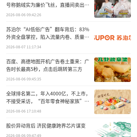
号称鹅绒实为廉价飞丝，直播间卖出超
百万元
2026-08-06 09:42:26
苏泊尔“AI低俗广告”翻车背后：83%
外资全盘掌控，陷入流量内卷、质量频
发的负循环
2026-08-07 11:17:34
百度、高德地图开机广告卷土重来：广
告时长最高5秒，点击后跳转第三方
2026-08-06 09:45:35
全球排名第二，年入4000亿，不上市，
不接受采访，“百年零食神秘家族”浮
过去数十年，随着人民对健康生活方式的
出水面？
2026-08-06 17:10:48
关注不断提高，人均可支配收入持续增加，中
股价异动背后 济民健康跨界芯片谋变
国茶市场规模由2017年的3956亿元增加至2022
年的5706亿元，复合年增长率为7.6%，按收入
2026-08-06 09:47:49