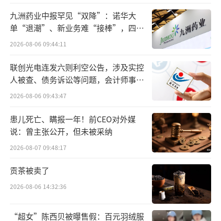
元降至0.24亿元。
九洲药业中报罕见“双降”：诺华大
单“退潮”、新业务难“接棒”，四大
招股书显示，澜沧古茶毛利率保持高位态
难关待闯
2026-08-06 09:44:11
势年均稳定在65%以上，超过农夫山泉毛利
联创光电连发六则利空公告，涉及实控
率，在2020年澜沧古茶毛利率为70.4%，其中
人被查、债务诉讼等问题，会计师事务
普洱熟茶产品毛利率高达到81.7%。
所曾出具“保留意见”
2026-08-06 09:43:47
弗若斯特沙利文报告显示，按2022年普洱
患儿死亡、瞒报一年！前CEO对外媒
茶产品产生的收入计算，普洱澜沧是中国第三
说：曾主张公开，但未被采纳
大普洱茶公司，市场占有率为2.4%，前两名分
2026-08-07 09:48:17
别为市占率12.6%的大益茶业集团以及市占率4.
贡茶被卖了
4%的中茶。
2026-08-06 14:32:36
并且，茶行业，特别是普洱茶的发展空间
巨大。
“超女”陈西贝被曝售假：百元羽绒服