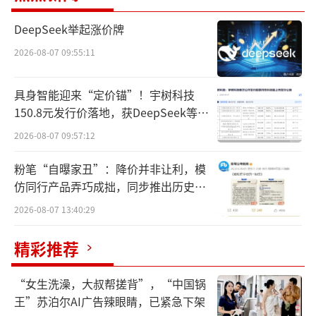
普洱茶第一股
DeepSeek举起涨价牌
据了解，澜沧古茶在本次IPO中总计发行2
2026-08-07 09:55:11
100万股股份，其中香港公开发售210万股股
份，国际发售1890万股股份，发行区间为每股1
具身智能迎来“定价锚”！宇树科技
150.8元发行价落地，获DeepSeek等豪
0.4港元至每股14.16港元。
华战配加持
2026-08-07 09:57:12
其中，澜沧绿色资源、嘉实、中国海景、
粉笔“自曝家丑”：降价并非让利，模
个人投资者王春宇以及兴日作为基石投资者参
仿同行产品弄巧成拙，同步推出历史学
与本次发行，累计认购约1.16亿港元。
员退费方案
2026-08-07 13:40:29
这就意味着澜沧古茶成为真正意义上
精彩推荐
的“内地茶业第一股”也是中国“普洱茶第一
股”。甚至有人将其称为“茶中农夫”。
“女生洗澡，大叔帮搓背”，“中国锅
王”苏泊尔AI广告辣眼睛，已紧急下架
利川星斗山红茶公司副总经理赵龙江认