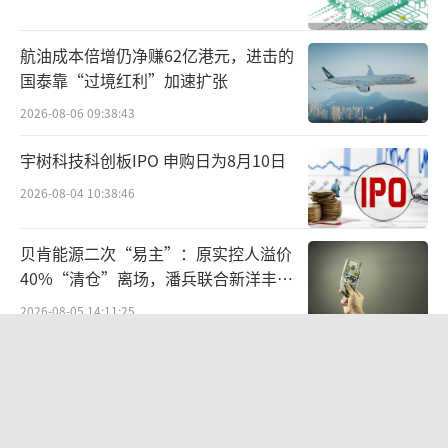
计，中国茶叶市场的规模由2017年的2406亿元
航油成本倍增仍净赚62亿港元，进击的
增至2022年的3318亿元，复合年增长率为6.
国泰靠“过境红利”加速扩张
6%，预计207年将达到4412亿元，2022年至20
2026-08-06 09:38:43
27年的复合年增长率为5.9%。
宇树科技科创板IPO 申购日为8月10日
中国普洱茶市场总体保持增长，按销售收
2026-08-04 10:38:46
益计，市场规模由2017年的115亿元增加至202
2年的174亿元，复合年增长率为8.6%，预计20
贝肯能源二次“易主”：原实控人溢价
27年将达到244亿元，2022年至2027年的复合
40%“清仓”离场，潘兵联合新洋丰、
年增长率为7%。
宏科百世拟入主
2026-08-05 14:11:25
据了解，澜沧古茶是以普洱茶生产、研发
统一中控上半年：食品业务稳步增长，
和销售为一体的综合茶企，品牌历史可追溯至1
饮品业务除奶茶外全线承压
966年，采取“经销+直营”、“线上+线下”的
2026-08-06 09:56:12